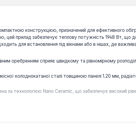
 компактною конструкцією, призначений для ефективного обі
ню, цей прилад забезпечує теплову потужність 1948 Вт, що 
дить для встановлення під вікнами або в нішах, де важлива 
ивним оребренням сприяє швидкому та рівномірному розподі
кісної холоднокатаної сталі товщиною панелі 1.20 мм, радіат
а за технологією Nano Ceramic, що забезпечує високий рівень
.
на робочий тиск до 10 бар, що робить його сумісним з більш
ням для створення комфортного мікроклімату в житлових кім