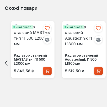
Схожі товари
Пропустити галерею продуктів
В наявності
В наявності
Радіатор сталевий
Радіатор сталевий
MASTAS тип 11 500
Aquatechnik 11 500
L2000 мм
L1800 мм
Звичайна ціна:
Звичайна ціна:
5 842,58 ₴
5 512,50 ₴