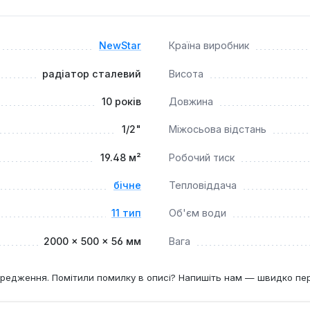
д. Він може бути інтегрований як у централізовані, так і в 
води в системі становить 4.8 літра, що забезпечує швидке на
NewStar
Країна виробник
радіатор сталевий
Висота
10 років
Довжина
1/2"
Міжосьова відстань
19.48 м²
Робочий тиск
бічне
Тепловіддача
11 тип
Об'єм води
2000 × 500 × 56 мм
Вага
редження. Помітили помилку в описі? Напишіть нам — швидко пе