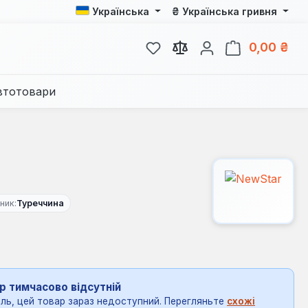
₴
Українська
Українська гривня
У вас є 0 у списку бажань
Кош
0,00 ₴
втотовари
ник:
Туреччина
р тимчасово відсутній
ль, цей товар зараз недоступний. Перегляньте
схожі