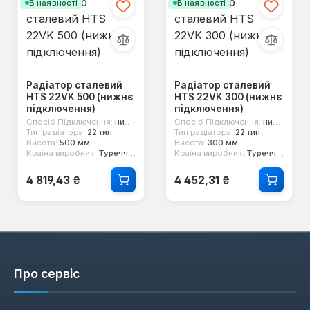
В наявності
В наявності
Радіатор сталевий
Радіатор сталевий
HTS 22VK 500 (нижнє
HTS 22VK 300 (нижнє
підключення)
підключення)
Спосіб Підключення:
нижнє
Спосіб Підключення:
нижнє
Тип радіатора:
22 тип
Тип радіатора:
22 тип
Висота:
500 мм
Висота:
300 мм
Країна виробник:
Туреччина
Країна виробник:
Туреччина
Звичайна ціна:
Звичайна ціна:
4 819,43 ₴
4 452,31 ₴
Про сервіс