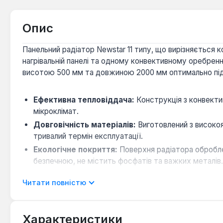
Опис
Панельний радіатор Newstar 11 типу, що вирізняється
нагрівальній панелі та одному конвективному оребрен
висотою 500 мм та довжиною 2000 мм оптимально підхо
Ефективна тепловіддача:
Конструкція з конвект
мікроклімат.
Довговічність матеріалів:
Виготовлений з високоя
тривалий термін експлуатації.
Екологічне покриття:
Поверхня радіатора оброблен
безпечною, не містить фосфатів та важких металів
Оптимальний робочий тиск:
Прилад розрахований 
Читати повністю
так і автономних.
Цей сталевий радіатор Newstar є універсальним рішен
Характеристики