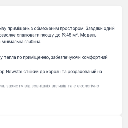
гріву приміщень з обмеженим простором. Завдяки одній
дозволяє опалювати площу до 19.48 м². Модель
мінімальна глибина.
лу тепла по приміщенню, забезпечуючи комфортний
ор Newstar стійкий до корозії та розрахований на
 захисту від зовнішніх впливів та є екологічно
істю сучасних систем опалення, як централізованих,
натах, офісах, коридорах або інших приміщеннях, де