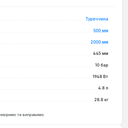
автономні системи опалення, забезпечуючи стабільний
грівання та ефективну циркуляцію теплоносія.
Туреччина
500 мм
2000 мм
445 мм
10 бар
1948 Вт
4.8 л
28.8 кг
ревіримо та виправимо.