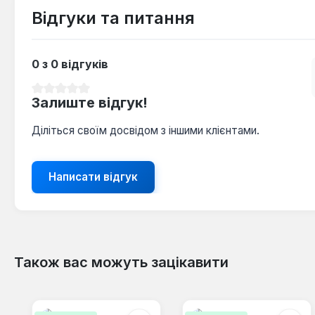
Відгуки та питання
0 з 0 відгуків
Середня оцінка 0 з 5 зірок
Залиште відгук!
Діліться своїм досвідом з іншими клієнтами.
Написати відгук
Також вас можуть зацікавити
Пропустити галерею продуктів