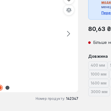
моде
мене
Пере
Звичайна ці
80,63 
Більше н
Виберіть
Довжина
400 мм
(Ця опц
1000 мм
(Ця опц
1600 мм
(Ця опц
3000 мм
(Ця опц
Номер продукту:
142347