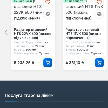
В наявності
В наявності
Радіатор сталевий
Радіатор сталевий
HTS 22VK 600 (нижнє
HTS 11VK 500 (нижнє
підключення)
підключення)
Спосіб Підключення:
нижнє
Спосіб Підключення:
нижнє
Тип радіатора:
22 тип
Тип радіатора:
11 тип
Висота:
600 мм
Висота:
500 мм
Країна виробник:
Туреччина
Країна виробник:
Туреччина
Звичайна ціна:
Звичайна ціна:
5 238,25 ₴
4 331,10 ₴
Послуга «гаряча лінія»