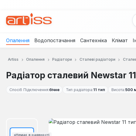
рейти до основного вмісту
Перейти до пошуку
Перейти до основної навігації
Опалення
Водопостачання
Сантехніка
Клімат
І
Artiss
Опалення
Радіатори
Сталеві радіатори
Сталев
Радіатор сталевий Newstar 1
Спосіб Підключення:
бічне
Тип радіатора:
11 тип
Висота:
500 
Пропустити галерею зображень
Немає в наявності