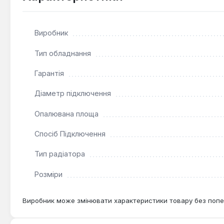
потрібен ефективний та компактний опалювальний прила
обігрів протягом усього опалювального сезону. Об'єм 
Виробник
Тип обладнання
Гарантія
Діаметр підключення
Опалювана площа
Спосіб Підключення
Тип радіатора
Розміри
Виробник може змінювати характеристики товару без попе