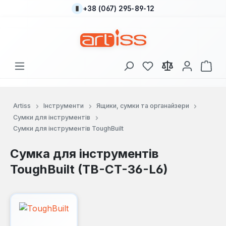
+38 (067) 295-89-12
Перейти до основного вмісту
У вас є 0 у списку
Кош
Artiss
Інструменти
Ящики, сумки та органайзери
Сумки для інструментів
Сумки для інструментів ToughBuilt
Сумка для інструментів
ToughBuilt (TB-CT-36-L6)