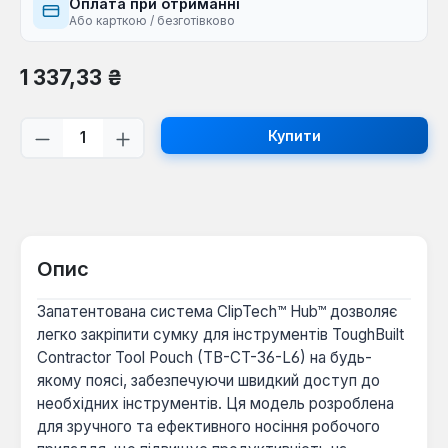
Оплата при отриманні
Або карткою / безготівково
Звичайна ціна:
1 337,33 ₴
Кількість товару: Введіть потрібну кі
Купити
Опис
Запатентована система ClipTech™ Hub™ дозволяє
легко закріпити сумку для інструментів ToughBuilt
Contractor Tool Pouch (TB-CT-36-L6) на будь-
якому поясі, забезпечуючи швидкий доступ до
необхідних інструментів. Ця модель розроблена
для зручного та ефективного носіння робочого