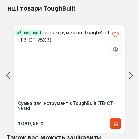
Інші товари ToughBuilt
Відгуків не знайдено. Поділіться
своїми знаннями з іншими.
Пропустити галерею продуктів
В наявності
Сумка для інструментів ToughBuilt (TB-CT-
25XB)
Звичайна ціна:
1 090,58 ₴
Також вас можуть зацікавити