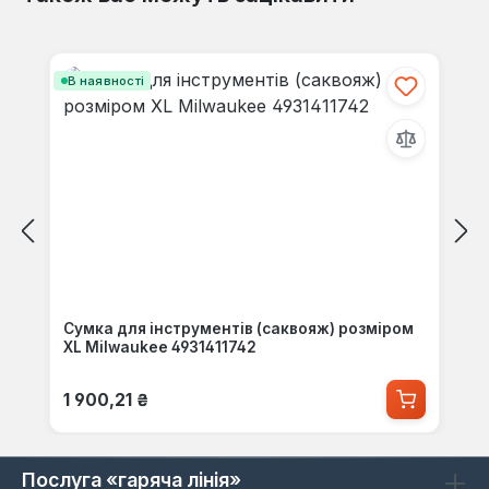
Пропустити галерею продуктів
В наявності
Сумка для інструментів (саквояж) розміром
XL Milwaukee 4931411742
Звичайна ціна:
1 900,21 ₴
Послуга «гаряча лінія»