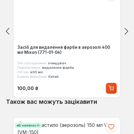
Засіб для видалення фарби в аерозолі 400
мл Mixon (771-01-04)
Тип обладнання:
очищувач
Призначення:
видалення фарби
Об'єм:
400 мл
Країна виробник:
Китай
Звичайна ціна:
100,00 ₴
Також вас можуть зацікавити
Пропустити галерею продуктів
В наявності