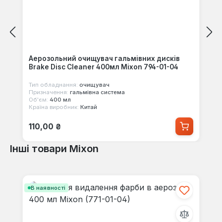
Аерозольний очищувач гальмівних дисків
Brake Disc Cleaner 400мл Mixon 794-01-04
Тип обладнання:
очищувач
Призначення:
гальмівна система
Об'єм:
400 мл
Країна виробник:
Китай
Звичайна ціна:
110,00 ₴
Інші товари Mixon
Пропустити галерею продуктів
В наявності