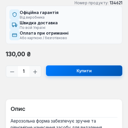
Номер продукту:
134621
Офіційна гарантія
Від виробника
Швидка доставка
По всій Україні
Оплата при отриманні
Або карткою / безготівково
Звичайна ціна:
130,00 ₴
Кількість товару: Введіть потрібну кі
Купити
Опис
Аерозольна форма забезпечує зручне та
рівномірне нанесення засобу для видалення