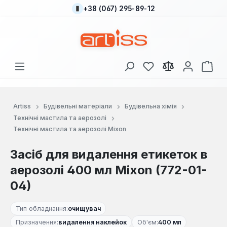
+38 (067) 295-89-12
Перейти до основного вмісту
У вас є 0 у списку
Кош
Artiss
Будівельні матеріали
Будівельна хімія
Технічні мастила та аерозолі
Технічні мастила та аерозолі Mixon
Засіб для видалення етикеток в
аерозолі 400 мл Mixon (772-01-
04)
Тип обладнання:
очищувач
Призначення:
видалення наклейок
Об'єм:
400 мл