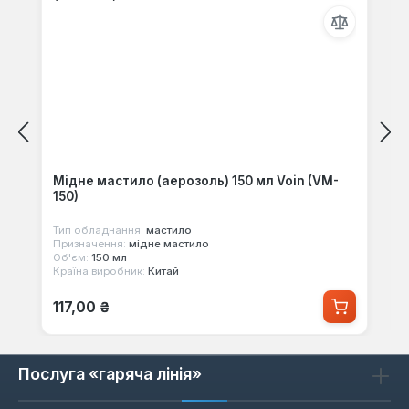
Мідне мастило (аерозоль) 150 мл Voin (VM-
150)
Тип обладнання:
мастило
Призначення:
мідне мастило
Об'єм:
150 мл
Країна виробник:
Китай
Звичайна ціна:
117,00 ₴
Послуга «гаряча лінія»