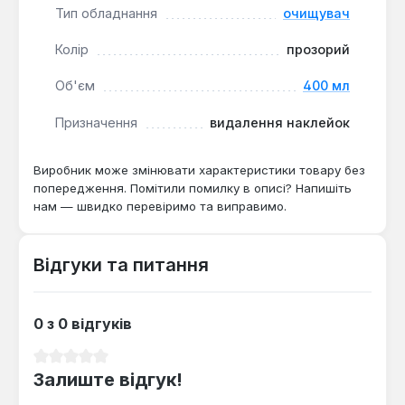
скотчу або для оновлення вигляду меблів.
Тип обладнання
очищувач
Ефективний для роботи як усередині, так і зовні
приміщень.
Колір
прозорий
Об'єм
400 мл
Призначення
видалення наклейок
Виробник може змінювати характеристики товару без
попередження. Помітили помилку в описі? Напишіть
нам — швидко перевіримо та виправимо.
Відгуки та питання
0 з 0 відгуків
Середня оцінка 0 з 5 зірок
Залиште відгук!