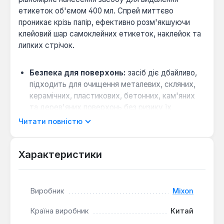
етикеток об'ємом 400 мл. Спрей миттєво
проникає крізь папір, ефективно розм'якшуючи
клейовий шар самоклейних етикеток, наклейок та
липких стрічок.
Безпека для поверхонь:
засіб діє дбайливо,
підходить для очищення металевих, скляних,
керамічних, пластикових, бетонних, кам'яних
та дерев'яних поверхонь без ризику їх
пошкодження.
Читати повністю
Простота застосування:
для видалення
достатньо струсити балон, нанести спрей,
Характеристики
зачекати кілька хвилин і зняти етикетку;
залишки клею видаляються сухою ганчіркою.
Виробник
Mixon
Засіб Mixon призначений для використання у
побуті та на виробництві для очищення нової
Країна виробник
Китай
техніки від заводських наклейок, вікон від слідів