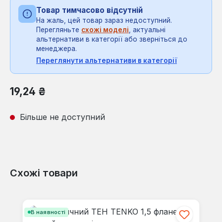
Товар тимчасово відсутній
На жаль, цей товар зараз недоступний.
Перегляньте
схожі моделі
, актуальні
альтернативи в категорії або зверніться до
менеджера.
Переглянути альтернативи в категорії
Звичайна ціна:
19,24 ₴
Більше не доступний
Схожі товари
Пропустити галерею продуктів
В наявності