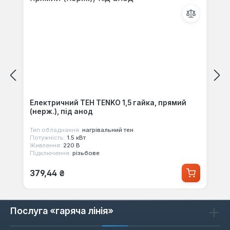
Електричний ТЕН TENKO 1,5 гайка, прямий
(нерж.), під анод
Тип обладнання:
нагрівальний тен
Потужність:
1.5 кВт
Живлення:
220 В
Підключення:
різьбове
Звичайна ціна:
379,44 ₴
Послуга «гаряча лінія»