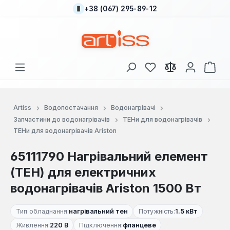
+38 (067) 295-89-12
Перейти до основного вмісту
У вас є 0 у списку
Кош
Artiss
Водопостачання
Водонагрівачі
Запчастини до водонагрівачів
ТЕНи для водонагрівачів
ТЕНи для водонагрівачів Ariston
65111790 Нагрівальний елемент
(ТЕН) для електричних
водонагрівачів Ariston 1500 Вт
Тип обладнання:
нагрівальний тен
Потужність:
1.5 кВт
Живлення:
220 В
Підключення:
фланцеве