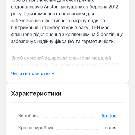
водонагрівачів Ariston, випущених з березня 2012
року. Цей компонент є ключовим для
забезпечення ефективного нагріву води та
підтримання її температури в баку. ТЕН має
фланцеве підключення з кріпленням на 5 болтів, що
забезпечує надійну фіксацію та герметичність.
Виріб сумісний з широким спектром моделей
водонагрівачів Ariston, включаючи серії PRO ECO,
BLU ECO, PRO R, BLU R, а також інші модифікації,
Читати повністю
що використовують круглий фланець з
відповідним кріпленням. Виготовлений в Італії, ТЕН
відповідає стандартам якості, що гарантує його
Характеристики
довговічність та стабільну роботу в умовах
постійного контакту з водою.
Виробник
Ariston
Оптимальна потужність:
Потужність 1,5 кВт
Країна виробник
Італія
забезпечує швидкий та ефективний нагрів води,