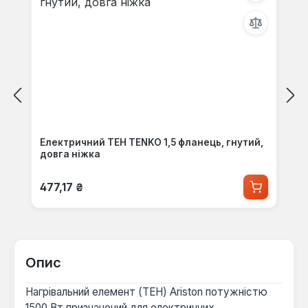
Електричний ТЕН TENKO 1,5 фланець, гнутий,
довга ніжка
Звичайна ціна:
477,17 ₴
Опис
Нагрівальний елемент (ТЕН) Ariston потужністю
1500 Вт призначений для електричних