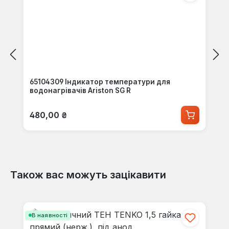
65104309 Індикатор температури для
водонагрівачів Ariston SG R
Звичайна ціна:
480,00 ₴
Також вас можуть зацікавити
Пропустити галерею продуктів
В наявності