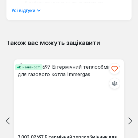
Відображати рецензії лише поточною
мовою.
Усі відгуки
Також вас можуть зацікавити
Відгуків не знайдено. Поділіться
своїми знаннями з іншими.
Пропустити галерею продуктів
В наявності
7.002.02697 Бітермічний теплообмінник для