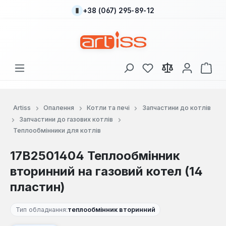
+38 (067) 295-89-12
Перейти до основного вмісту
У вас є 0 у списку
Кош
Artiss
Опалення
Котли та печі
Запчастини до котлів
Запчастини до газових котлів
Теплообмінники для котлів
17B2501404 Теплообмінник
вторинний на газовий котел (14
пластин)
Тип обладнання:
теплообмінник вторинний