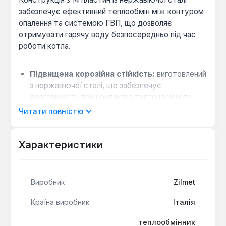
забезпечує ефективний теплообмін між контуром
опалення та системою ГВП, що дозволяє
отримувати гарячу воду безпосередньо під час
роботи котла.
Підвищена корозійна стійкість:
виготовлений
з нержавіючої сталі, що забезпечує
довговічність при контакті з теплоносієм та
підігрітою водопровідною водою.
Читати повністю
Ефективна робота ГВП:
компактна
пластинчаста конструкція забезпечує швидкий
Характеристики
нагрів води з мінімальними тепловтратами.
Ремонтопридатність:
деталь є стандартним
замінним вузлом для відновлення функціоналу
Виробник
Zilmet
двоконтурного котла при виході з ладу
штатного теплообмінника.
Країна виробник
Італія
Запчастина виробництва Zilmet підходить для
теплообмінник