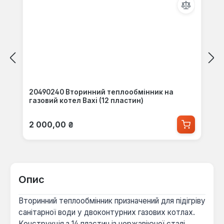
20490240 Вторинний теплообмінник на
газовий котел Baxi (12 пластин)
Звичайна ціна:
2 000,00 ₴
Опис
Вторинний теплообмінник призначений для підігріву
санітарної води у двоконтурних газових котлах.
Конструкція з 14 пластин із нержавіючої сталі