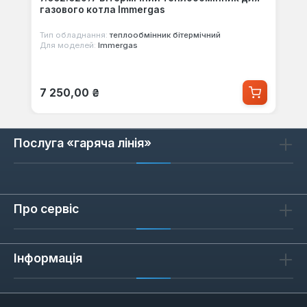
газового котла Immergas
Тип обладнання:
теплообмінник бітермічний
Для моделей:
Immergas
Звичайна ціна:
7 250,00 ₴
Послуга «гаряча лінія»
Про сервіс
Інформація