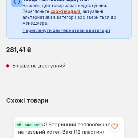
На жаль, цей товар зараз недоступний.
Перегляньте
схожі моделі
, актуальні
альтернативи в категорії або зверніться до
менеджера.
Переглянути альтернативи в категорії
Звичайна ціна:
281,41 ₴
Більше не доступний
Схожі товари
Пропустити галерею продуктів
В наявності