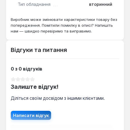
заміни в котлах відповідних моделей, де
Тип обладнання
вторинний
використовується аналогічний за параметрами
вузол. Її встановлення відновлює роботу контуру
Виробник може змінювати характеристики товару без
гарячого водопостачання, що робить деталь
попередження. Помітили помилку в описі? Напишіть
ключовою для експлуатації котла в режимі
нам — швидко перевіримо та виправимо.
цілорічного забезпечення будинку як теплом, так і
гарячою водою.
Відгуки та питання
0 з 0 відгуків
Середня оцінка 0 з 5 зірок
Залиште відгук!
Діліться своїм досвідом з іншими клієнтами.
Написати відгук