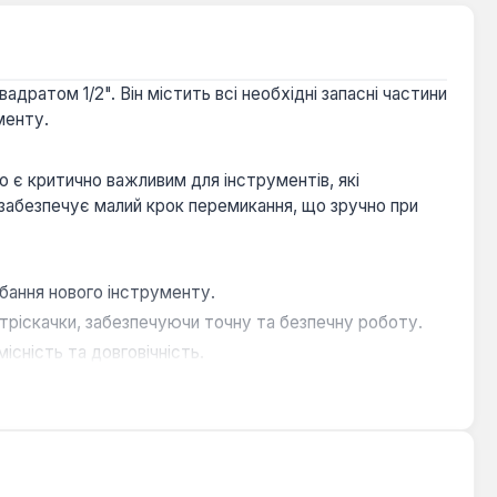
ратом 1/2". Він містить всі необхідні запасні частини
менту.
о є критично важливим для інструментів, які
, забезпечує малий крок перемикання, що зручно при
бання нового інструменту.
тріскачки, забезпечуючи точну та безпечну роботу.
існість та довговічність.
товують тріскачки у своїй роботі. Він дозволяє
 безперебійну роботу.