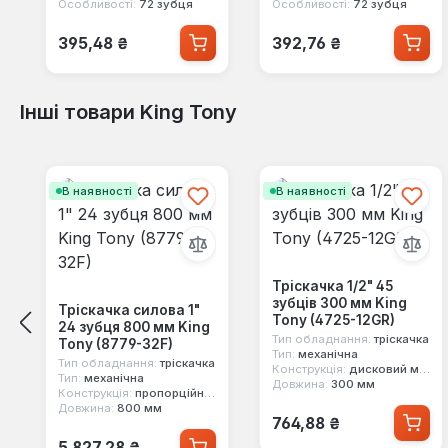
Особливості:
72 зубця
Особливості:
72 зубця
Звичайна ціна:
Звичайна ціна:
395,48 ₴
392,76 ₴
Інші товари King Tony
Пропустити галерею продуктів
В наявності
В наявності
Тріскачка 1/2" 45
зубців 300 мм King
Тріскачка силова 1"
Tony (4725-12GR)
24 зубця 800 мм King
Тип обладнання:
тріскачка
Tony (8779-32F)
Тип:
механічна
Тип обладнання:
тріскачка
Конструкція:
дисковий механізм
Тип:
механічна
Довжина:
300 мм
Конструкція:
пропорційний механізм
Довжина:
800 мм
Звичайна ціна:
764,88 ₴
Звичайна ціна:
5 827,28 ₴