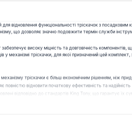
ля відновлення функціональності тріскачок з посадковим квад
нізму, що дозволяє значно подовжити термін служби інстру
 забезпечує високу міцність та довговічність компонентів, щ
в у механізмі тріскачки, для якої призначений цей комплект
механізму тріскачки є більш економічним рішенням, ніж прид
є повністю відновити початкову ефективність та надійність 
овлені відповідно до стандартів King Tony, що гарантує їх сум
х механіків, автослюсарів та майстрів, які активно викорис
монт інструменту, мінімізуючи час простою та забезпечуючи