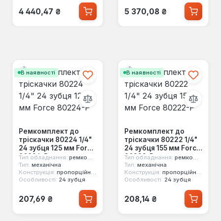
Звичайна ціна:
Звичайна ціна:
4 440,47 ₴
5 370,08 ₴
В наявності
В наявності
Ремкомплект до
Ремкомплект до
тріскачки 80224 1/4"
тріскачки 80222 1/4"
24 зубця 125 мм Force
24 зубця 155 мм Force
80224-P
80222-P
Тип обладнання:
ремкомплект
Тип обладнання:
ремкомплект
Тип:
механічна
Тип:
механічна
Конструкція:
пропорційний механізм
Конструкція:
пропорційний механізм
Особливості:
24 зубця
Особливості:
24 зубця
Звичайна ціна:
Звичайна ціна:
207,69 ₴
208,14 ₴