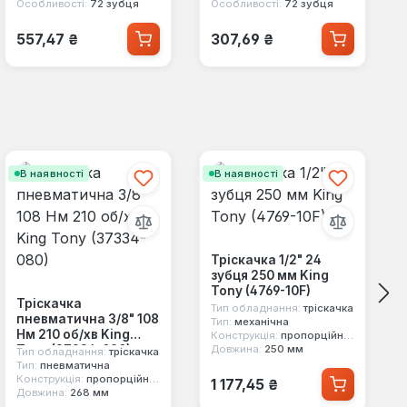
Особливості:
72 зубця
Особливості:
72 зубця
Звичайна ціна:
Звичайна ціна:
557,47 ₴
307,69 ₴
В наявності
В наявності
Тріскачка 1/2" 24
зубця 250 мм King
Tony (4769-10F)
Тріскачка
Тип обладнання:
тріскачка
пневматична 3/8" 108
Тип:
механічна
Нм 210 об/хв King
Конструкція:
пропорційний механізм
Tony (37334-080)
Довжина:
250 мм
Тип обладнання:
тріскачка
Тип:
пневматична
Звичайна ціна:
Конструкція:
пропорційний механізм
1 177,45 ₴
Довжина:
268 мм