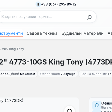
+38 (067) 295-89-12
нструменти
Садова техніка
Будівельні матеріали
А
качки King Tony
2" 4773-10GS King Tony (4773D
ропорційний механізм
Особливості:
90 зубців
Країна виробник:
Та
Офіці
Від ви