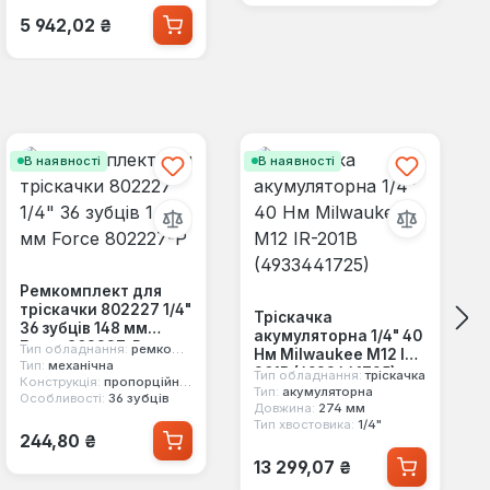
Звичайна ціна:
5 942,02 ₴
В наявності
В наявності
Ремкомплект для
тріскачки 802227 1/4"
Тріскачка
36 зубців 148 мм
акумуляторна 1/4" 40
Force 802227-P
Тип обладнання:
ремкомплект
Нм Milwaukee M12 IR-
Тип:
механічна
201B (4933441725)
Тип обладнання:
тріскачка
Конструкція:
пропорційний механізм
Тип:
акумуляторна
Особливості:
36 зубців
Довжина:
274 мм
Тип хвостовика:
1/4"
Звичайна ціна:
244,80 ₴
Звичайна ціна:
13 299,07 ₴