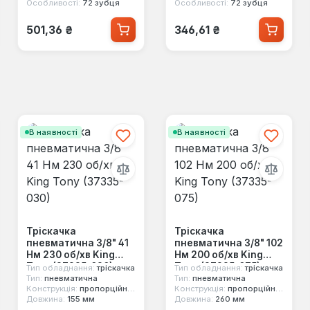
Особливості:
72 зубця
Особливості:
72 зубця
Звичайна ціна:
Звичайна ціна:
501,36 ₴
346,61 ₴
В наявності
В наявності
Тріскачка
Тріскачка
пневматична 3/8" 41
пневматична 3/8" 102
Нм 230 об/хв King
Нм 200 об/хв King
Tony (37335-030)
Tony (37335-075)
Тип обладнання:
тріскачка
Тип обладнання:
тріскачка
Тип:
пневматична
Тип:
пневматична
Конструкція:
пропорційний механізм
Конструкція:
пропорційний механізм
Довжина:
155 мм
Довжина:
260 мм