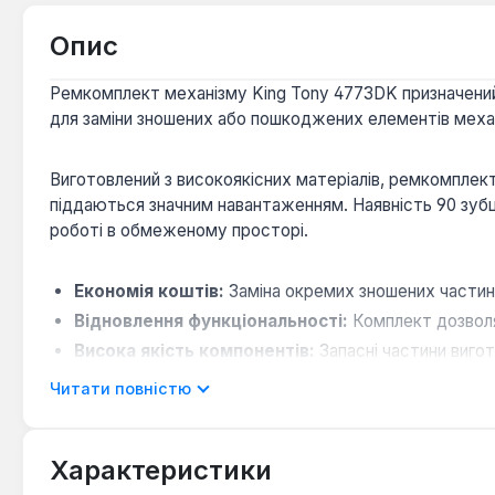
Опис
Ремкомплект механізму King Tony 4773DK призначений д
для заміни зношених або пошкоджених елементів меха
Виготовлений з високоякісних матеріалів, ремкомплект
піддаються значним навантаженням. Наявність 90 зубці
роботі в обмеженому просторі.
Економія коштів:
Заміна окремих зношених частин 
Відновлення функціональності:
Комплект дозволя
Висока якість компонентів:
Запасні частини вигот
Читати повністю
Цей ремкомплект є важливим елементом для професійни
оперативно проводити технічне обслуговування та ре
Характеристики