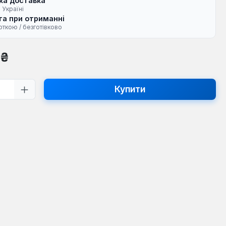
ка доставка
 Україні
а при отриманні
рткою / безготівково
на:
 ₴
ть товару: Введіть потрібну кількість
Купити