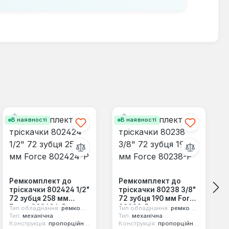
В наявності
В наявності
Ремкомплект до
Ремкомплект до
тріскачки 802424 1/2"
тріскачки 80238 3/8"
72 зубця 258 мм
72 зубця 190 мм Force
Force 802424-P
80238-P
Тип обладнання:
ремкомплект
Тип обладнання:
ремкомплект
Тип:
механічна
Тип:
механічна
Конструкція:
пропорційний механізм
Конструкція:
пропорційний механізм