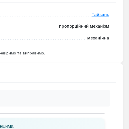
Тайвань
пропорційний механізм
механічна
ревіримо та виправимо.
іншими.