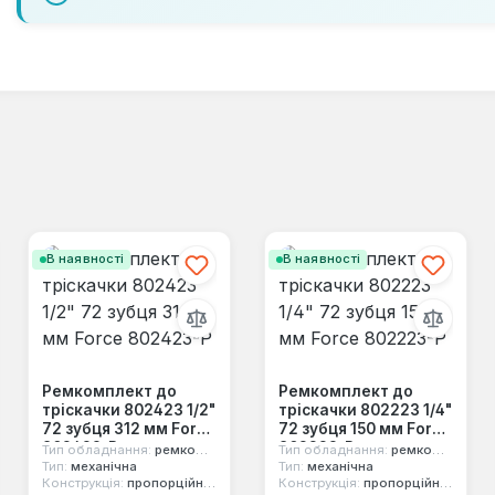
В наявності
В наявності
Ремкомплект до
Ремкомплект до
тріскачки 802423 1/2"
тріскачки 802223 1/4"
72 зубця 312 мм Force
72 зубця 150 мм Force
802423-P
802223-P
Тип обладнання:
ремкомплект
Тип обладнання:
ремкомплект
Тип:
механічна
Тип:
механічна
Конструкція:
пропорційний механізм
Конструкція:
пропорційний механізм