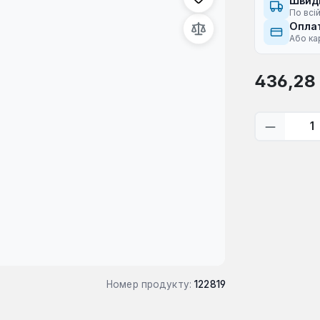
Швид
По всій
Оплат
Або ка
Звичайна ці
436,28
Кількіс
Номер продукту:
122819