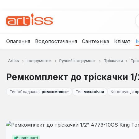
рейти до основного вмісту
Перейти до пошуку
Перейти до основної навігації
Опалення
Водопостачання
Сантехніка
Клімат
І
Artiss
Інструменти
Ручний інструмент
Тріскачки
Тріс
Ремкомплект до тріскачки 1/
Тип обладнання:
ремкомплект
Тип:
механічна
Конструкція:
п
Пропустити галерею зображень
В наявності