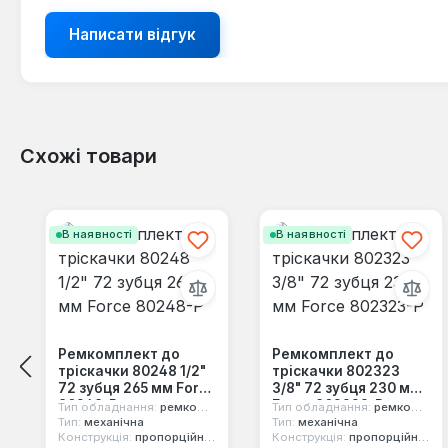
Написати відгук
Схожі товари
Пропустити галерею продуктів
В наявності
В наявності
Ремкомплект до
Ремкомплект до
тріскачки 80248 1/2"
тріскачки 802323
72 зубця 265 мм Force
3/8" 72 зубця 230 мм
80248-P
Force 802323-P
Тип обладнання:
ремкомплект
Тип обладнання:
ремкомплект
Тип:
механічна
Тип:
механічна
Конструкція:
пропорційний механізм
Конструкція:
пропорційний механізм