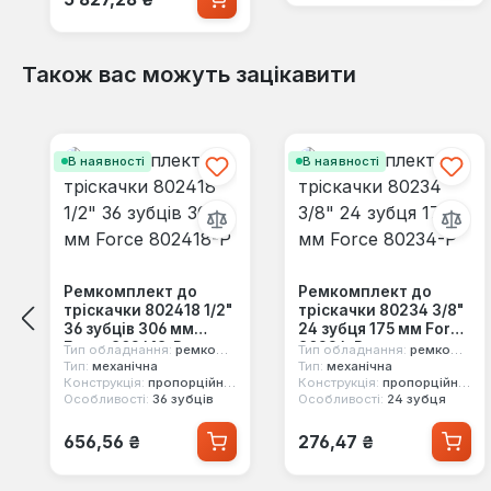
Також вас можуть зацікавити
Пропустити галерею продуктів
В наявності
В наявності
Ремкомплект до
Ремкомплект до
тріскачки 802418 1/2"
тріскачки 80234 3/8"
36 зубців 306 мм
24 зубця 175 мм Force
Force 802418-P
80234-P
Тип обладнання:
ремкомплект
Тип обладнання:
ремкомплект
Тип:
механічна
Тип:
механічна
Конструкція:
пропорційний механізм
Конструкція:
пропорційний механізм
Особливості:
36 зубців
Особливості:
24 зубця
Звичайна ціна:
Звичайна ціна:
656,56 ₴
276,47 ₴