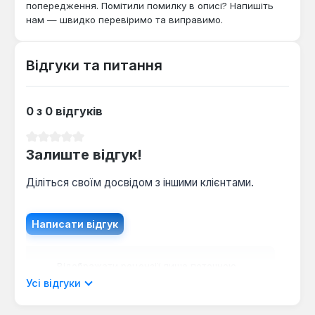
попередження. Помітили помилку в описі? Напишіть
нам — швидко перевіримо та виправимо.
Відгуки та питання
0 з 0 відгуків
Середня оцінка 0 з 5 зірок
Залиште відгук!
Діліться своїм досвідом з іншими клієнтами.
Написати відгук
Відображати рецензії лише поточною
мовою.
Усі відгуки