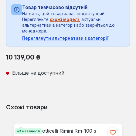
Товар тимчасово відсутній
На жаль, цей товар зараз недоступний.
Перегляньте
схожі моделі
, актуальні
альтернативи в категорії або зверніться до
менеджера.
Переглянути альтернативи в категорії
Звичайна ціна:
10 139,00 ₴
Більше не доступний
Схожі товари
Пропустити галерею продуктів
В наявності