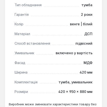
та візуально розвантажує простір. Ця модель
Тип обладнання
тумба
оптимальна для сучасних ванних кімнат, де
важлива естетика, практичність та можливість
Гарантія
2 роки
адаптації під індивідуальні потреби організації
Колір
венге | білий
простору.
Матеріал
ДСП
Спосіб встановлення
підвісний
Умивальник
включено у вартість
Фасад
МДФ
Ширина
420 мм
Комплектація
тумба, умивальник
Розміри
420 × 950 × 880 мм
Виробник може змінювати характеристики товару без