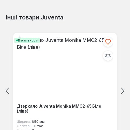
Інші товари Juventa
Відгуків не знайдено. Поділіться
своїми знаннями з іншими.
Пропустити галерею продуктів
В наявності
Дзеркало Juventa Monika MMC2-65 Біле
(ліве)
Ширина:
850 мм
Освітлення:
так