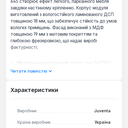
645 створює ефект легкого, парканного мебля
завдяки настінному кріпленню. Корпус модуля
виготовлений з вологостійкого ламінованого ДСП
товщиною 18 мм, що забезпечує стійкість до умов
вологих приміщень. Фасад виконаний з МДФ
товщиною 19 мм з матовим покриттям та
глибокою фрезеровкою, що надає виробі
фактурності.
Модульна конструкція:
меблі серії MATRIX
дозволяють компонувати різні елементи, що
Читати повністю
робить їх придатними як для компактних, так і
для просторих ванних кімнат.
Характеристики
Двохтонне виконання:
модель виконана в
комбінації кольорів венге та білий (woodline
cream і woodline mocha), що додає інтер'єру
візуальної глибини.
Виробник
Juventa
Країна виробник
Україна
Підвісне рішення полегшує прибирання під тумбою