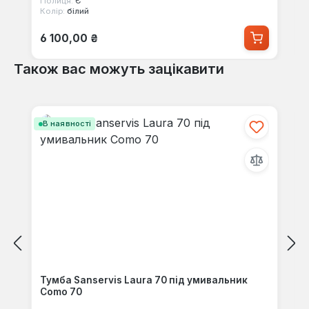
Полиця:
Є
Колір:
білий
Звичайна ціна:
6 100,00 ₴
Також вас можуть зацікавити
Пропустити галерею продуктів
В наявності
Тумба Sanservis Laura 70 під умивальник
Como 70