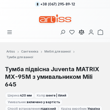
+38 (067) 295-89-12
Перейти до основного вмісту
У вас є 0 у списку
Кош
Artiss
Сантехніка
Меблі для ванної
Тумби для ванної
Тумба підвісна Juventa MATRIX
МХ-95M з умивальником Mili
645
Ширина:
420 мм
Колір:
венге | білий
Умивальник:
включено у вартість
Спосіб встановлення:
підвісний
Країна виробник:
Україна