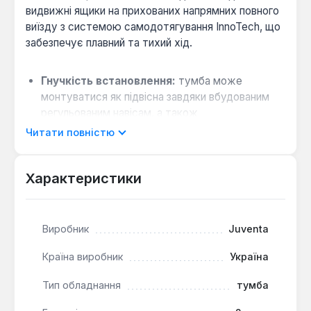
видвижні ящики на прихованих напрямних повного
виїзду з системою самодотягування InnoTech, що
забезпечує плавний та тихий хід.
Гнучкість встановлення:
тумба може
монтуватися як підвісна завдяки вбудованим
регульованим навісам, а також
встановлюватися на хромовані ніжки у
Читати повністю
підлоговому варіанті.
Підготовка до комунікацій:
в корпусі
Характеристики
передбачене технологічне отвір для
підведення сливу від умивальника.
Повна комплектація:
модель поставляється
Виробник
Juventa
разом з керамічним умивальником Soft-80, який
інтегрується у стільницю.
Країна виробник
Україна
Тумба з умивальником призначена для
Тип обладнання
тумба
встановлення в ванній кімнаті. Підвісний спосіб