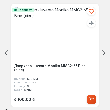
Пропустити галерею продуктів
В наявності
Дзеркало Juventa Monika MMC2-65 Біле
(ліве)
Ширина:
850 мм
Освітлення:
так
Полиця:
Є
Колір:
білий
Звичайна ціна:
6 100,00 ₴