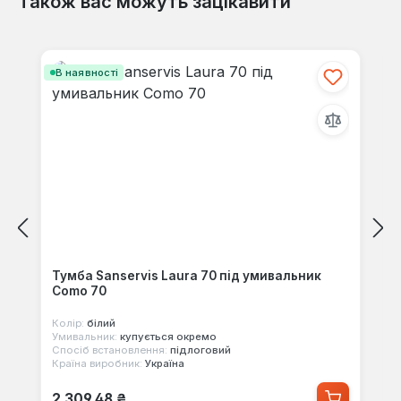
Також вас можуть зацікавити
Пропустити галерею продуктів
В наявності
Тумба Sanservis Laura 70 під умивальник
Como 70
Колір:
білий
Умивальник:
купується окремо
Спосіб встановлення:
підлоговий
Країна виробник:
Україна
Звичайна ціна:
2 309,48 ₴