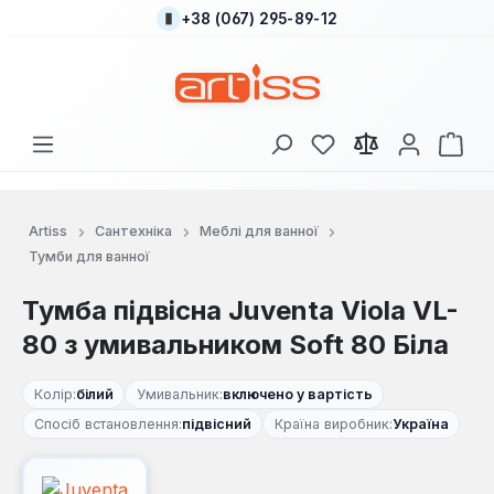
+38 (067) 295-89-12
Перейти до основного вмісту
У вас є 0 у списку
Кош
Artiss
Сантехніка
Меблі для ванної
Тумби для ванної
Тумба підвісна Juventa Viola VL-
80 з умивальником Soft 80 Біла
Колір:
білий
Умивальник:
включено у вартість
Спосіб встановлення:
підвісний
Країна виробник:
Україна