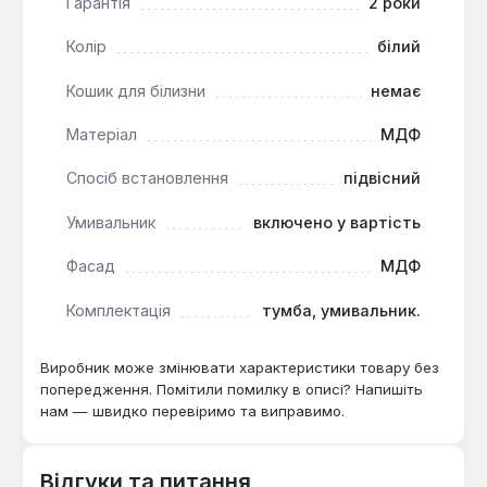
Гарантія
2 роки
монтажу полегшує прибирання під нею та
візуально полегшує простір. Білий глянцевий фасад
Колір
білий
з хромованими ручками та ніжками робить модель
універсальним рішенням для сучасних інтер'єрів,
Кошик для білизни
немає
орієнтованих на світлі кольори та легкість форми.
Матеріал
МДФ
Спосіб встановлення
підвісний
Умивальник
включено у вартість
Фасад
МДФ
Комплектація
тумба, умивальник.
Виробник може змінювати характеристики товару без
попередження. Помітили помилку в описі? Напишіть
нам — швидко перевіримо та виправимо.
Відгуки та питання