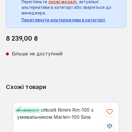
Перегляньте
схожі моделі
, актуальні
альтернативи в категорії або зверніться до
менеджера.
Переглянути альтернативи в категорії
Звичайна ціна:
8 239,00 ₴
Більше не доступний
Схожі товари
Пропустити галерею продуктів
В наявності