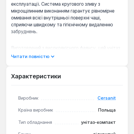
експлуатації. Система кругового зливу з
мікрощілинним виконанням гарантує рівномірне
омивання всієї внутрішньої поверхні чаші,
сприяючи швидкому та гігієнічному видаленню
забруднень.
Виготовлений з високоякісного фаянсу, цей унітаз
відрізняється гладкою поверхнею, що полегшує
Читати повністю
догляд та підтримує гігієну. Прямий випуск у
каналізацію є оптимальним рішенням для монтажу
в приміщеннях, де каналізаційний отвір
Характеристики
розташований у стіні, дозволяючи максимально
щільно приставити виріб до стіни та ефективно
використовувати простір, що особливо цінно для
Виробник
Cersanit
невеликих санвузлів.
Країна виробник
Польща
Воронкоподібна форма чаші сприяє швидкому та
Тип обладнання
унітаз-компакт
ефективному змиву, мінімізуючи розбризкування
води та забезпечуючи чистоту.