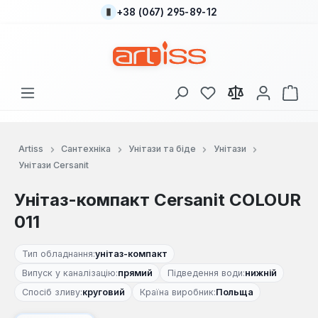
+38 (067) 295-89-12
Перейти до основного вмісту
У вас є 0 у списку
Кош
Artiss
Сантехніка
Унітази та біде
Унітази
Унітази Cersanit
Унітаз-компакт Cersanit COLOUR
011
Тип обладнання:
унітаз-компакт
Випуск у каналізацію:
прямий
Підведення води:
нижній
Спосіб зливу:
круговий
Країна виробник:
Польща