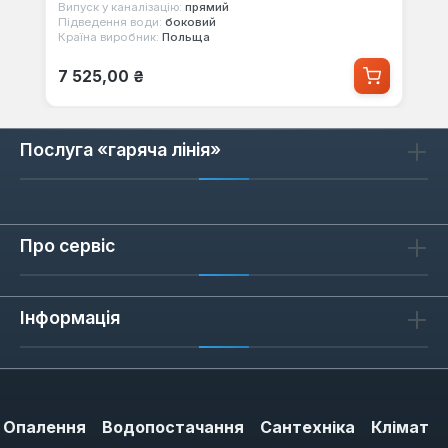
Випуск у каналізацію:
прямий
Підведення води:
боковий
Країна виробник:
Польща
Звичайна ціна:
7 525,00 ₴
Послуга «гаряча лінія»
Про сервіс
Інформація
Опалення
Водопостачання
Сантехніка
Клімат