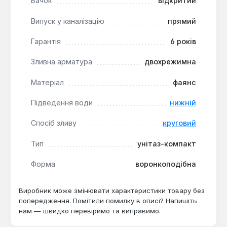
Бачок
відкритий
Випуск у каналізацію
прямий
Ефективне використання простору:
Компактна конструкція та прямий випуск
Гарантія
6 років
дозволяють оптимально інтегрувати унітаз у
невеликі ванні кімнати, зберігаючи цінний
Зливна арматура
двохрежимна
простір.
Матеріал
фаянс
Гігієнічність та легкість догляду:
Використання фаянсу з глазурованою
Підведення води
нижній
поверхнею гарантує легке очищення та
підтримання чистоти, запобігаючи накопиченню
Спосіб зливу
круговий
забруднень.
Тип
унітаз-компакт
Тихе наповнення бачка:
Нижнє підведення
води сприяє зниженню рівня шуму під час
Форма
воронкоподібна
наповнення бачка, підвищуючи комфорт
використання.
Виробник може змінювати характеристики товару без
Довгострокова надійність:
Шестирічна
попередження. Помітили помилку в описі? Напишіть
гарантія від виробника підтверджує високу
нам — швидко перевіримо та виправимо.
якість матеріалів та збірки виробу.