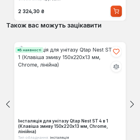
Звичайна ціна:
2 324,30 ₴
Також вас можуть зацікавити
Пропустити галерею продуктів
В наявності
Інсталяція для унітазу Qtap Nest ST 4 в 1
(Клавіша змиву 150x220x13 мм, Chrome,
лінійна)
Тип обладнання:
інсталяція