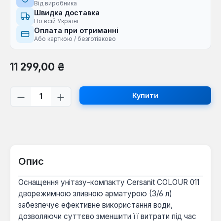
Від виробника
Швидка доставка
По всій Україні
Оплата при отриманні
Або карткою / безготівково
Звичайна ціна:
11 299,00 ₴
Кількість товару: Введіть потрібну кі
Купити
Опис
Оснащення унітазу-компакту Cersanit COLOUR 011
дворежимною зливною арматурою (3/6 л)
забезпечує ефективне використання води,
дозволяючи суттєво зменшити її витрати під час