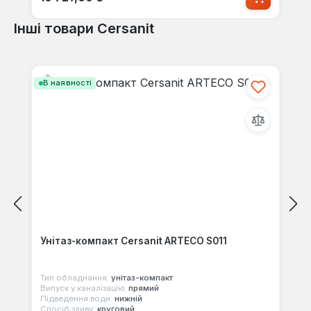
Інші товари Cersanit
Пропустити галерею продуктів
В наявності
Унітаз-компакт Cersanit ARTECO S011
Тип обладнання:
унітаз-компакт
Випуск у каналізацію:
прямий
Підведення води:
нижній
Спосіб зливу:
круговий