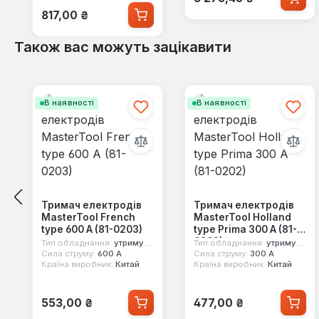
Звичайна ціна:
817,00 ₴
Також вас можуть зацікавити
Пропустити галерею продуктів
В наявності
В наявності
Тримач електродів
Тримач електродів
MasterTool French
MasterTool Holland
type 600 А (81-0203)
type Prima 300 А (81-
0202)
Тип обладнання:
утримувач електродів
Тип обладнання:
утримувач електродів
Сила струму:
600 А
Сила струму:
300 А
Країна виробник:
Китай
Країна виробник:
Китай
Звичайна ціна:
Звичайна ціна:
553,00 ₴
477,00 ₴