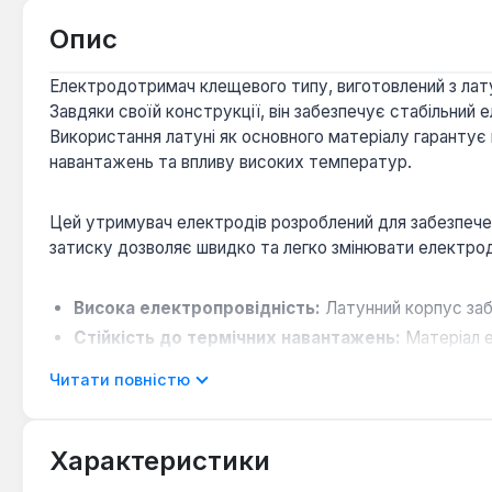
Опис
Електродотримач клещевого типу, виготовлений з лату
Завдяки своїй конструкції, він забезпечує стабільни
Використання латуні як основного матеріалу гарантує
навантажень та впливу високих температур.
Цей утримувач електродів розроблений для забезпече
затиску дозволяє швидко та легко змінювати електроди
Висока електропровідність:
Латунний корпус забе
Стійкість до термічних навантажень:
Матеріал е
Надійний затиск:
Клещевий механізм гарантує міцн
Читати повністю
Електродотримач Кентавр Н-1005 латунь є оптимальним
в різних умовах. Він підходить для використання з і
Характеристики
виконанні монтажних, ремонтних або будівельних робі