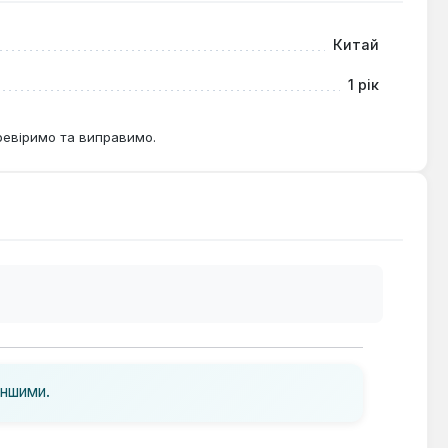
Китай
1 рік
ревіримо та виправимо.
іншими.