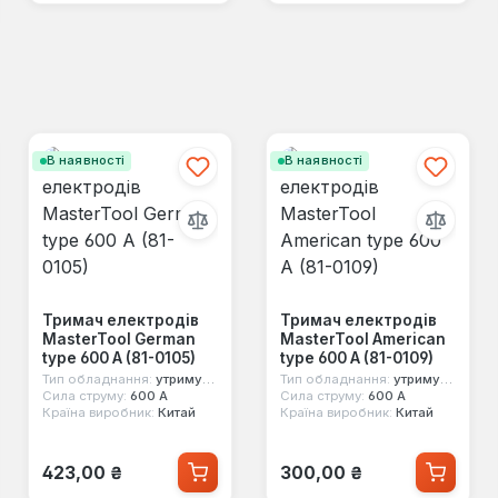
В наявності
В наявності
Тримач електродів
Тримач електродів
MasterTool German
MasterTool American
type 600 А (81-0105)
type 600 А (81-0109)
Тип обладнання:
утримувач електродів
Тип обладнання:
утримувач електродів
Сила струму:
600 А
Сила струму:
600 А
Країна виробник:
Китай
Країна виробник:
Китай
Звичайна ціна:
Звичайна ціна:
423,00 ₴
300,00 ₴