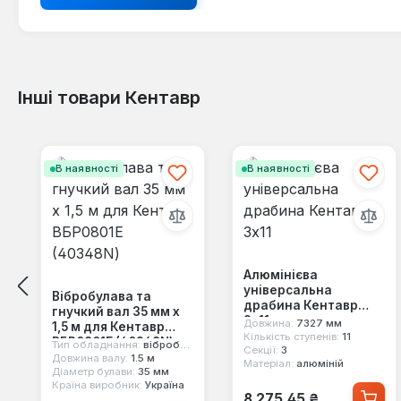
Інші товари Кентавр
Пропустити галерею продуктів
В наявності
В наявності
Алюмінієва
універсальна
Вібробулава та
драбина Кентавр
гнучкий вал 35 мм х
3x11
Довжина:
7327 мм
1,5 м для Кентавр
Кількість ступенів:
11
ВБР0801Е (40348N)
Тип обладнання:
вібробулава та гнучкий вал
Секції:
3
Довжина валу:
1.5 м
Матеріал:
алюміній
Діаметр булави:
35 мм
Країна виробник:
Україна
Звичайна ціна:
8 275,45 ₴