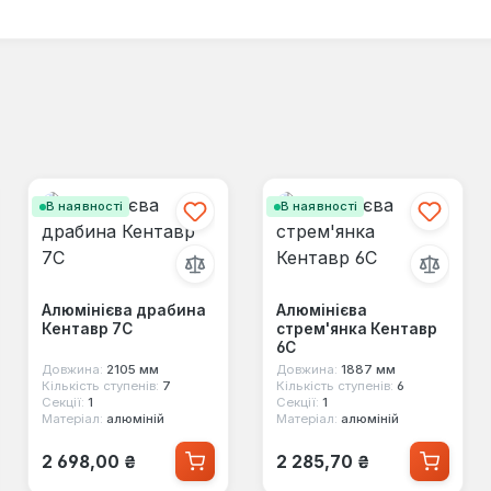
В наявності
В наявності
Алюмінієва драбина
Алюмінієва
Кентавр 7С
стрем'янка Кентавр
6С
Довжина:
2105 мм
Довжина:
1887 мм
Кількість ступенів:
7
Кількість ступенів:
6
Секції:
1
Секції:
1
Матеріал:
алюміній
Матеріал:
алюміній
Звичайна ціна:
Звичайна ціна:
2 698,00 ₴
2 285,70 ₴