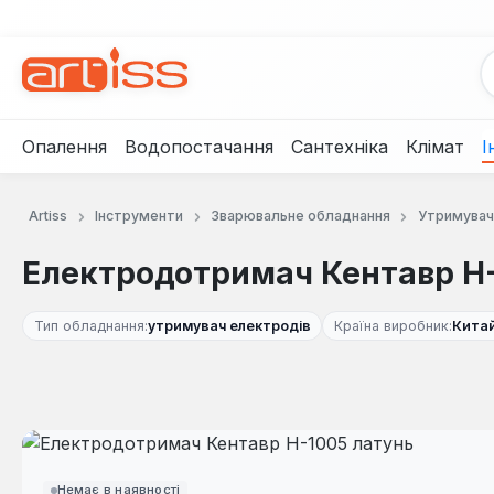
рейти до основного вмісту
Перейти до пошуку
Перейти до основної навігації
Опалення
Водопостачання
Сантехніка
Клімат
І
Artiss
Інструменти
Зварювальне обладнання
Утримувачі
Електродотримач Кентавр Н-
Тип обладнання:
утримувач електродів
Країна виробник:
Кита
Пропустити галерею зображень
Немає в наявності