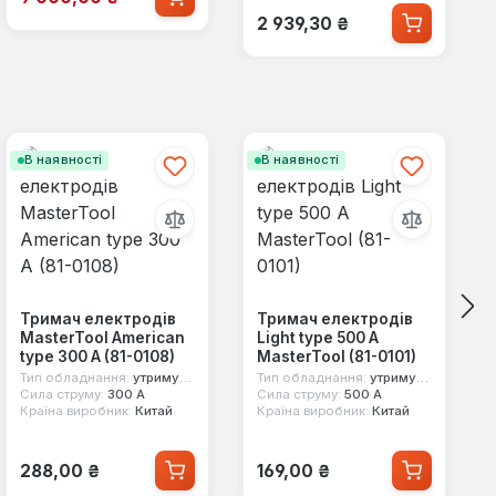
Звичайна ціна:
2 939,30 ₴
В наявності
В наявності
Тримач електродів
Тримач електродів
MasterTool American
Light type 500 А
type 300 А (81-0108)
MasterTool (81-0101)
Тип обладнання:
утримувач електродів
Тип обладнання:
утримувач електродів
Сила струму:
300 А
Сила струму:
500 А
Країна виробник:
Китай
Країна виробник:
Китай
Звичайна ціна:
Звичайна ціна:
288,00 ₴
169,00 ₴