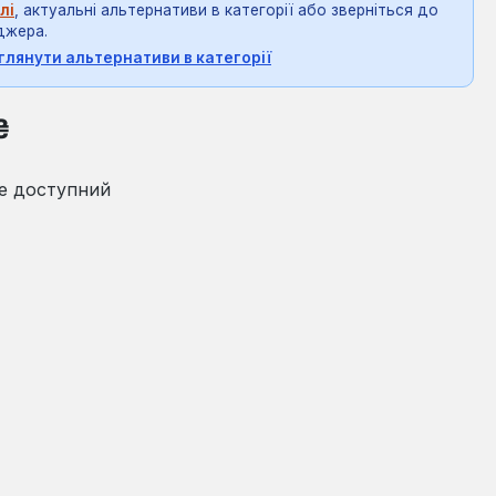
лі
, актуальні альтернативи в категорії або зверніться до
джера.
глянути альтернативи в категорії
на:
₴
е доступний