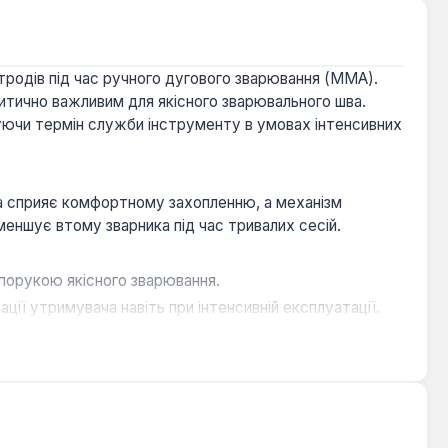
тродів під час ручного дугового зварювання (MMA).
ритично важливим для якісного зварювального шва.
жуючи термін служби інструменту в умовах інтенсивних
ма сприяє комфортному захопленню, а механізм
меншує втому зварника під час тривалих сесій.
апорукою якісного зварювання.
ії утримувача навіть при інтенсивній експлуатації.
ипадання під час роботи.
 які виконують роботи з ручного дугового зварювання
забезпечуючи ефективність та довговічність при