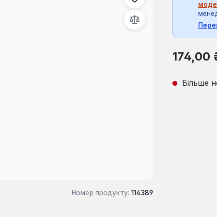
моде
мене
Пере
Звичайна ці
174,00 
Більше н
Номер продукту:
114389