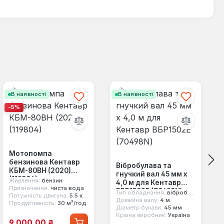
В наявності
В наявності
-5%
Мотопомпа
бензинова Кентавр
Вібробулава та
КБМ-80ВН (2020)
гнучкий вал 45 мм х
(119804)
Живлення:
бензин
4,0 м для Кентавр
Призначення:
чиста вода
ВБР1502Е (70498N)
Тип обладнання:
вібробулава та гнучкий вал
Потужність двигуна:
5.5 к.с.
Довжина валу:
4 м
Продуктивність:
30 м³/год
Діаметр булави:
45 мм
Країна виробник:
Україна
Ціна продажу:
9 000,00 ₴