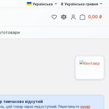
₴
Українська
Українська гривня
У вас є 0 у списку бажань
Кош
0,00 ₴
втотовари
р тимчасово відсутній
ль, цей товар зараз недоступний. Перегляньте
схожі