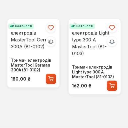
В наявності
В наявності
Тримач електродів
MasterTool German
Тримач електродів
300А (81-0102)
Light type 300 А
Звичайна ціна:
MasterTool (81-0103)
180,00 ₴
Звичайна ціна:
162,00 ₴