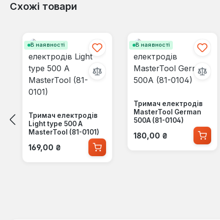
Схожі товари
Пропустити галерею продуктів
В наявності
В наявності
Тримач електродів
MasterTool German
Тримач електродів
500А (81-0104)
Light type 500 А
Звичайна ціна:
MasterTool (81-0101)
180,00 ₴
Звичайна ціна:
169,00 ₴