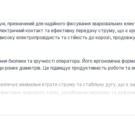
ні, призначений для надійного фіксування зварювальних елек
й електричний контакт та ефективну передачу струму, що є к
 високу електропровідність та стійкість до корозії, продов
ння безпеки та зручності оператора. Його ергономічна фор
 різних діаметрів. Це підвищує продуктивність роботи та з
зпечує мінімальні втрати струму та стабільну дугу, що є з
фективно відводить тепло, запобігаючи перегріву та деформац
у фіксацію електрода, виключаючи його прокручування або в
 вибором для професійних зварників та домашніх майстрів,
нверторними та трансформаторними зварювальними апаратами, 
т.