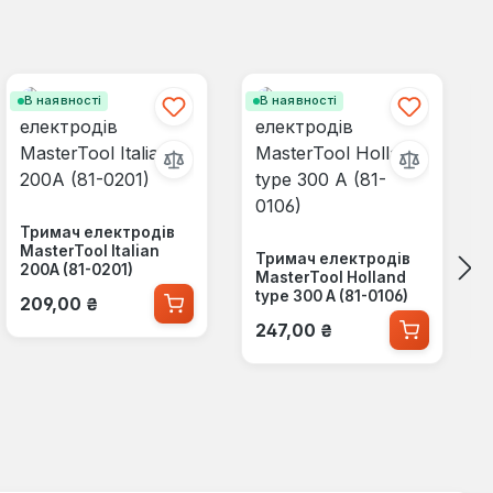
В наявності
В наявності
Тримач електродів
MasterTool Italian
Тримач електродів
200А (81-0201)
MasterTool Holland
Звичайна ціна:
type 300 А (81-0106)
209,00 ₴
Звичайна ціна:
247,00 ₴