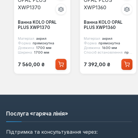
Ванна KOLO OPAL
Ванна KOLO OPAL
PLUS XWP1370
PLUS XWP1360
Матеріал:
акрил
Матеріал:
акрил
Форма:
прямокутна
Форма:
прямокутна
Довжина:
1700 мм
Довжина:
1600 мм
Ширина:
1700 мм
Спосіб встановлення:
пристінний
Звичайна ціна:
Звичайна ціна:
7 560,00 ₴
7 392,00 ₴
Послуга «гаряча лінія»
Підтримка та консультування через: