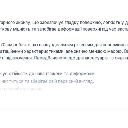
ітарного акрилу, що забезпечує гладку поверхню, легкість у 
ву міцність та запобігає деформації поверхні під час експл
0 см роблять цю ванну ідеальним рішенням для невеликих ва
уатаційними характеристиками, але значно меншою масою. Ванн
ті підключення. Передбачено місце для аксесуарів та сидінн
чує стійкість до навантажень та деформацій.
 чиститься та зберігає свій первісний вигляд.
ртно приймати ванну.
ля аксесуарів та можливість встановлення підголівника для 
им вибором для тих, хто шукає надійне та функціональне ріше
інтегрується в будь-який інтер'єр.