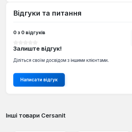
Відгуки та питання
0 з 0 відгуків
Середня оцінка 0 з 5 зірок
Залиште відгук!
Діліться своїм досвідом з іншими клієнтами.
Написати відгук
Інші товари Cersanit
Пропустити галерею продуктів