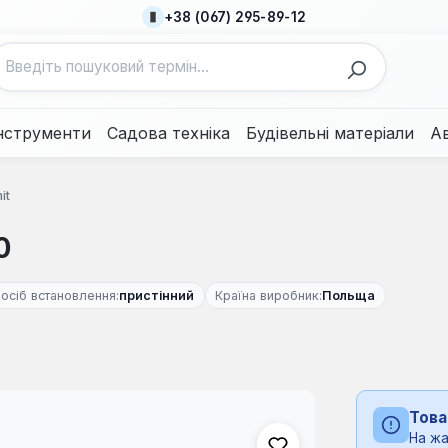
+38 (067) 295-89-12
нструменти
Садова техніка
Будівельні матеріали
А
it
0
осіб встановлення:
пристінний
Країна виробник:
Польща
Това
На жа