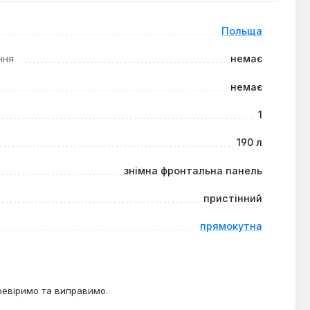
Польща
ння
немає
немає
1
190 л
знімна фронтальна панель
пристінний
прямокутна
ревіримо та виправимо.