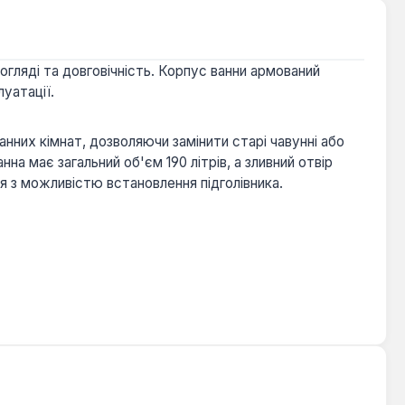
догляді та довговічність. Корпус ванни армований
уатації.
нних кімнат, дозволяючи замінити старі чавунні або
а має загальний об'єм 190 літрів, а зливний отвір
я з можливістю встановлення підголівника.
підвищення комфорту.
ння для своєї ванної кімнати. Вона забезпечує