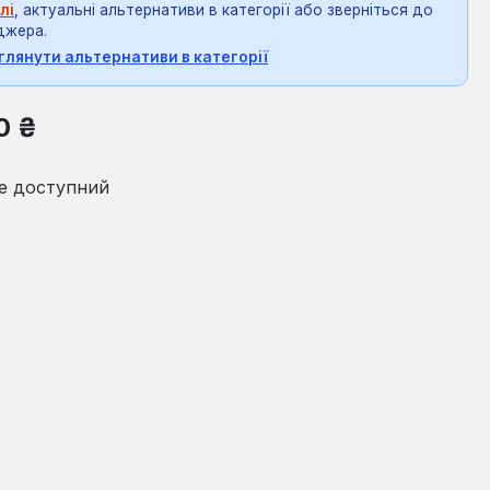
лі
, актуальні альтернативи в категорії або зверніться до
джера.
глянути альтернативи в категорії
на:
0 ₴
е доступний