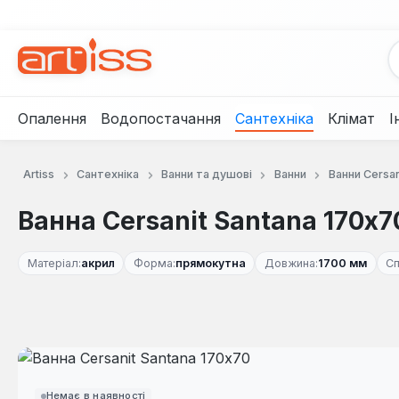
рейти до основного вмісту
Перейти до пошуку
Перейти до основної навігації
Опалення
Водопостачання
Сантехніка
Клімат
І
Artiss
Сантехніка
Ванни та душові
Ванни
Ванни Cersan
Ванна Cersanit Santana 170x7
Матеріал:
акрил
Форма:
прямокутна
Довжина:
1700 мм
Сп
Пропустити галерею зображень
Немає в наявності