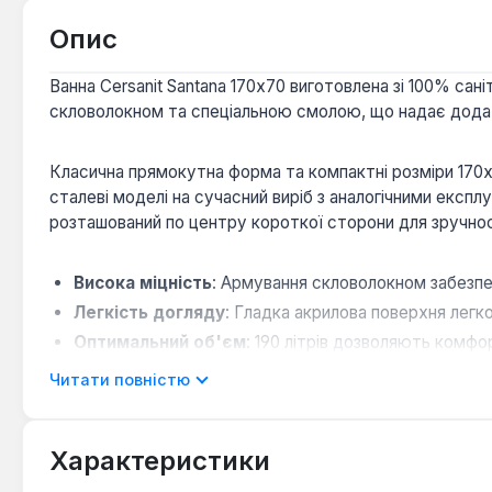
Опис
Ванна Cersanit Santana 170x70 виготовлена зі 100% сан
скловолокном та спеціальною смолою, що надає додатко
Класична прямокутна форма та компактні розміри 170x7
сталеві моделі на сучасний виріб з аналогічними експл
розташований по центру короткої сторони для зручнос
Висока міцність
: Армування скловолокном забезпе
Легкість догляду
: Гладка акрилова поверхня легко
Оптимальний об'єм
: 190 літрів дозволяють комфо
Можливість персоналізації
: Передбачені місця д
Читати повністю
Ця пристінна акрилова ванна є практичним та естетичн
Характеристики
комфорт та довговічність, а її класичний дизайн легко 