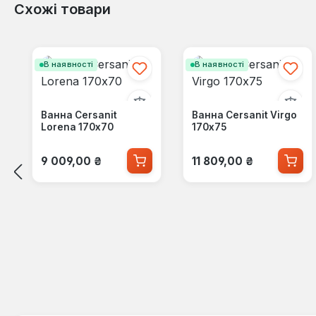
Схожі товари
Пропустити галерею продуктів
В наявності
В наявності
Ванна Cersanit
Ванна Cersanit Virgo
Lorena 170x70
170x75
Звичайна ціна:
Звичайна ціна:
9 009,00 ₴
11 809,00 ₴