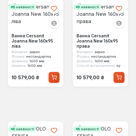
В наявності
В наявності
Ванна Cersanit
Ванна Cersanit
Joanna New 160x95
Joanna New 160x95
ліва
права
Матеріал:
акрил
Матеріал:
акрил
Форма:
нестандартна
Форма:
нестандартна
Довжина:
1600 мм
Довжина:
1600 мм
Ширина:
1600 мм
Спосіб встановлення:
кутовий
Звичайна ціна:
Звичайна ціна:
10 579,00 ₴
10 579,00 ₴
В наявності
В наявності