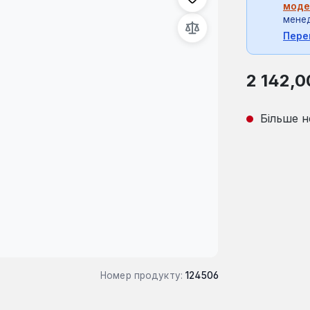
моде
мене
Пере
Звичайна ці
2 142,0
Більше н
Номер продукту:
124506