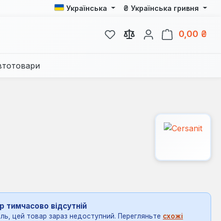
₴
Українська
Українська гривня
У вас є 0 у списку бажань
Кош
0,00 ₴
втотовари
р тимчасово відсутній
ль, цей товар зараз недоступний. Перегляньте
схожі