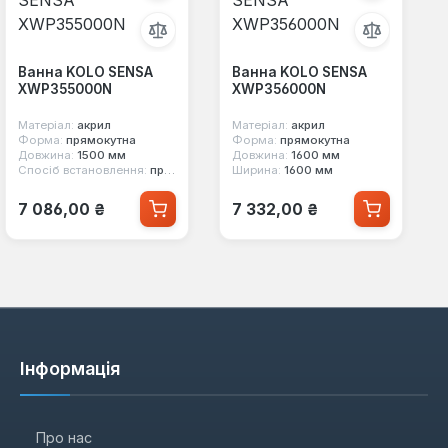
Ванна KOLO SENSA
Ванна KOLO SENSA
XWP355000N
XWP356000N
Матеріал:
акрил
Матеріал:
акрил
Форма:
прямокутна
Форма:
прямокутна
Довжина:
1500 мм
Довжина:
1600 мм
Спосіб встановлення:
пристінний
Ширина:
1600 мм
Звичайна ціна:
Звичайна ціна:
7 086,00 ₴
7 332,00 ₴
Інформація
Про нас