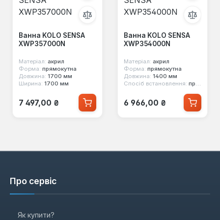
Ванна KOLO SENSA
Ванна KOLO SENSA
XWP357000N
XWP354000N
Матеріал:
акрил
Матеріал:
акрил
Форма:
прямокутна
Форма:
прямокутна
Довжина:
1700 мм
Довжина:
1400 мм
Ширина:
1700 мм
Спосіб встановлення:
пристінний
Звичайна ціна:
Звичайна ціна:
7 497,00 ₴
6 966,00 ₴
Про сервіс
Як купити?