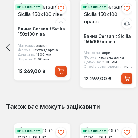
В наявності
В наявності
Ванна Cersanit Sicilia
150x100 ліва
Ванна Cersanit Sicilia
150x100 права
Матеріал:
акрил
Форма:
нестандартна
Матеріал:
акрил
Довжина:
1500 мм
Форма:
нестандартна
Ширина:
1500 мм
Довжина:
1500 мм
Спосіб встановлення:
кутовий
Звичайна ціна:
12 269,00 ₴
Звичайна ціна:
12 269,00 ₴
Також вас можуть зацікавити
Пропустити галерею продуктів
В наявності
В наявності