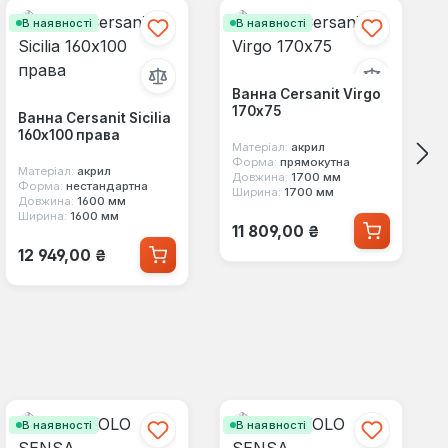
В наявності
В наявності
Ванна Cersanit Virgo
170x75
Ванна Cersanit Sicilia
160x100 права
Матеріал:
акрил
Форма:
прямокутна
Матеріал:
акрил
Довжина:
1700 мм
Форма:
нестандартна
Ширина:
1700 мм
Довжина:
1600 мм
Ширина:
1600 мм
Звичайна ціна:
11 809,00 ₴
Звичайна ціна:
12 949,00 ₴
В наявності
В наявності