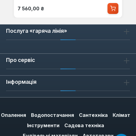
Звичайна ціна:
7 560,00 ₴
Послуга «гаряча лінія»
Про сервіс
Інформація
Опалення
Водопостачання
Сантехніка
Клімат
Інструменти
Садова техніка
Будівельні матеріали
Автотовари