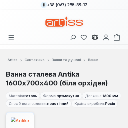
+38 (067) 295-89-12
Перейти до основного вмісту
У вас є 0 у списку
Кош
Artiss
Сантехніка
Ванни та душові
Ванни
Ванна сталева Antika
1600х700х400 (біла орхідея)
Матеріал:
сталь
Форма:
прямокутна
Довжина:
1600 мм
Спосіб встановлення:
пристінний
Країна виробник:
Росія