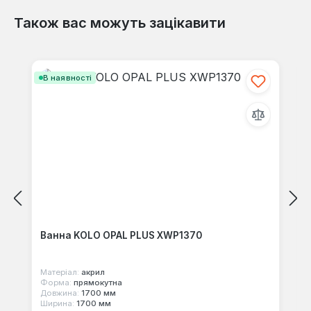
Також вас можуть зацікавити
Відгуків не знайдено. Поділіться
своїми знаннями з іншими.
Пропустити галерею продуктів
В наявності
Ванна KOLO OPAL PLUS XWP1370
Матеріал:
акрил
Форма:
прямокутна
Довжина:
1700 мм
Ширина:
1700 мм