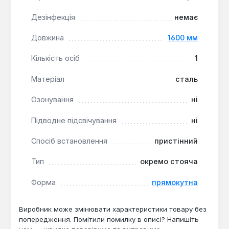
стандартних санвузлах. Вона підходить для
оснащення приватних квартир, готельних номерів
Дезінфекція
немає
або інших житлових приміщень, де важливі
довговічність та легкий догляд.
Довжина
1600 мм
Кількість осіб
1
Матеріал
сталь
Озонування
ні
Підводне підсвічування
ні
Спосіб встановлення
пристінний
Тип
окремо стояча
Форма
прямокутна
Виробник може змінювати характеристики товару без
попередження. Помітили помилку в описі? Напишіть