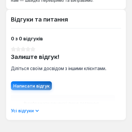
нам — швидко перевіримо та виправимо.
Відгуки та питання
0 з 0 відгуків
Середня оцінка 0 з 5 зірок
Залиште відгук!
Діліться своїм досвідом з іншими клієнтами.
Написати відгук
Відображати рецензії лише поточною
мовою.
Усі відгуки