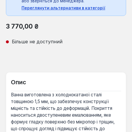
або зверніться до менеджера.
Переглянути альтернативи в категорії
Звичайна ціна:
3 770,00 ₴
Більше не доступний
Опис
Ванна виготовлена з холоднокатаної сталі
товщиною 1,5 мм, що забезпечує конструкції
міцність та стійкість до деформацій. Покриття
наноситься двоступеневим емалюванням, яке
формує гладку поверхню без мікропор і тріщин,
що спрощує догляд і підвищує стійкість до