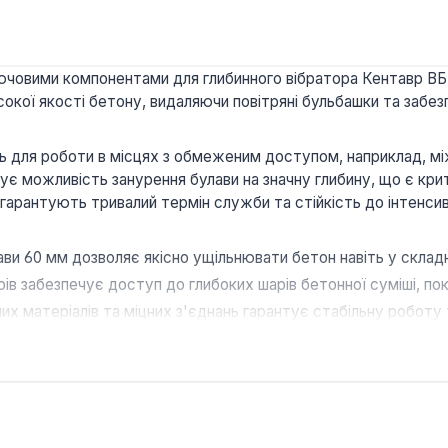
ключовими компонентами для глибинного вібратора Кентавр В
окої якості бетону, видаляючи повітряні бульбашки та забе
ь для роботи в місцях з обмеженим доступом, наприклад, мі
чує можливість занурення булави на значну глибину, що є кр
ня гарантують тривалий термін служби та стійкість до інтенс
ви 60 мм дозволяє якісно ущільнювати бетон навіть у складн
ів забезпечує доступ до глибоких шарів бетонної суміші, по
х матеріалів та міцних з'єднань гарантує стабільну роботу 
 вібратора Кентавр ВБР-1502Е, забезпечуючи ідеальну взаєм
им інструментом для професійних будівельників та фахівців,
ів, стін, колон та інших залізобетонних конструкцій, де потр