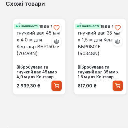
Схожі товари
Пропустити галерею продуктів
В наявності
В наявності
Вібробулава та
Вібробулава та
гнучкий вал 45 мм х
гнучкий вал 35 мм х
4,0 м для Кентавр
1,5 м для Кентавр
ВБР1502Е (70498N)
ВБР0801Е (40348N)
Звичайна ціна:
Звичайна ціна:
2 939,30 ₴
817,00 ₴