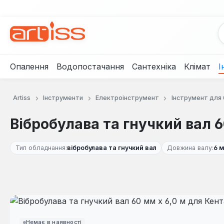
рейти до основного вмісту
Перейти до пошуку
Перейти до основної навігації
Опалення
Водопостачання
Сантехніка
Клімат
І
Artiss
Інструменти
Електроінструмент
Інструмент для
Вібробулава та гнучкий вал 6
Тип обладнання:
вібробулава та гнучкий вал
Довжина валу:
6 м
Пропустити галерею зображень
Немає в наявності