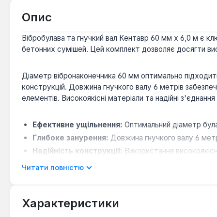
Опис
Вібробулава та гнучкий вал Кентавр 60 мм х 6,0 м є 
бетонних сумішей. Цей комплект дозволяє досягти вис
Діаметр вібронаконечника 60 мм оптимально підходит
конструкцій. Довжина гнучкого валу 6 метрів забезпе
елементів. Високоякісні матеріали та надійні з'єднан
Ефективне ущільнення:
Оптимальний діаметр була
Глибоке занурення:
Довжина гнучкого валу 6 метр
Надійність конструкції:
Використання високоякісни
майданчика.
Читати повністю
Сумісність:
Розроблено спеціально для глибинного
Характеристики
Цей комплект вібробулави та гнучкого валу є незамінн
ущільнення будівельних сумішей при зведенні фундамент