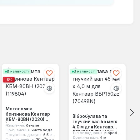
В наявності
В наявності
-5%
Мотопомпа
бензинова Кентавр
Вібробулава та
КБМ-80ВН (2020)
гнучкий вал 45 мм х
(119804)
Живлення:
бензин
4,0 м для Кентавр
Призначення:
чиста вода
ВБР1502Е (70498N)
Тип обладнання:
вібробулава та гнучкий вал
Потужність двигуна:
5.5 к.с.
Довжина валу:
4 м
Продуктивність:
30 м³/год