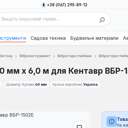
+38 (067) 295-89-12
нструменти
Садова техніка
Будівельні матеріали
А
 бетону
Віброінструмент
Вібратори глибинні
Вібратори глиби
0 мм х 6,0 м для Кентавр ВБР-
Діаметр булави:
60 мм
Країна виробник:
Україна
Това
На жа