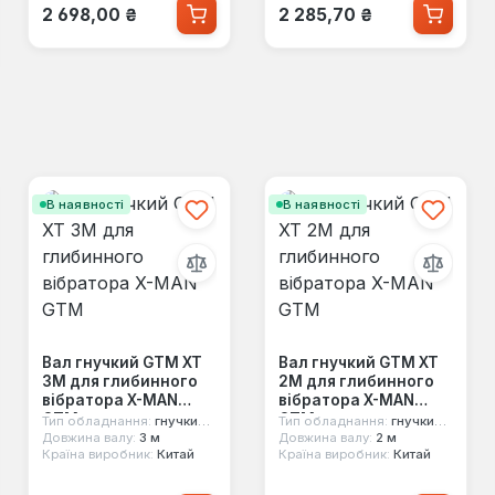
Звичайна ціна:
Звичайна ціна:
2 698,00 ₴
2 285,70 ₴
В наявності
В наявності
Вал гнучкий GTM XT
Вал гнучкий GTM XT
3M для глибинного
2М для глибинного
вібратора X-MAN
вібратора X-MAN
GTM
GTM
Тип обладнання:
гнучкий вал
Тип обладнання:
гнучкий вал
Довжина валу:
3 м
Довжина валу:
2 м
Країна виробник:
Китай
Країна виробник:
Китай