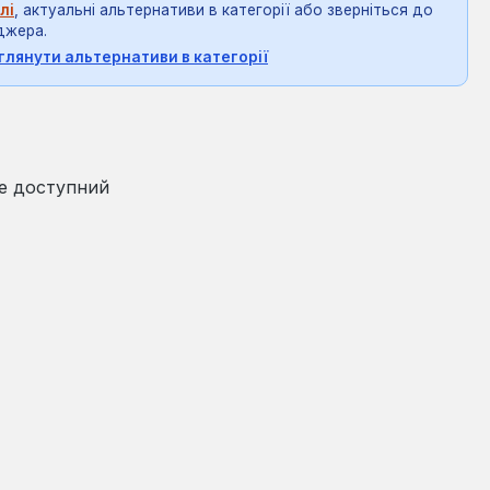
лі
, актуальні альтернативи в категорії або зверніться до
джера.
глянути альтернативи в категорії
на:
₴
е доступний