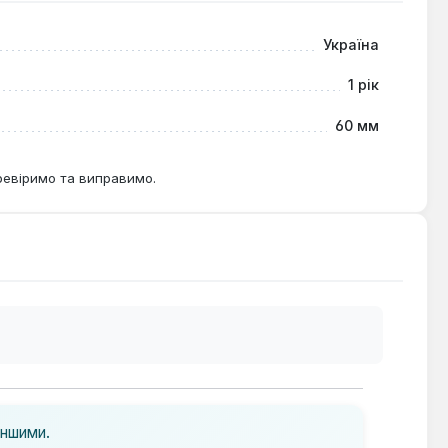
Україна
1 рік
60 мм
ревіримо та виправимо.
іншими.