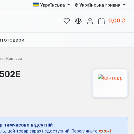
₴
Українська
Українська гривня
У вас є 0 у списку бажань
Кош
0,00 ₴
втотовари
нні Кентавр
1502Е
р тимчасово відсутній
ль, цей товар зараз недоступний. Перегляньте
схожі