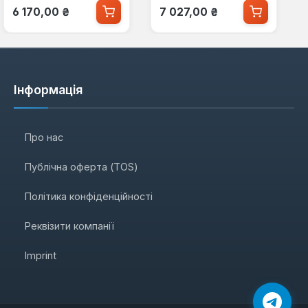
Звичайна ціна:
Звичайна ціна:
6 170,00 ₴
7 027,00 ₴
Інформація
Про нас
Публічна оферта (TOS)
Політика конфіденційності
Реквізити компанії
Imprint