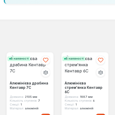
В наявності
В наявності
Алюмінієва драбина
Алюмінієва
Кентавр 7С
стрем'янка Кентавр
6С
Довжина:
2105 мм
Довжина:
1887 мм
Кількість ступенів:
7
Кількість ступенів:
6
Секції:
1
Секції:
1
Матеріал:
алюміній
Матеріал:
алюміній