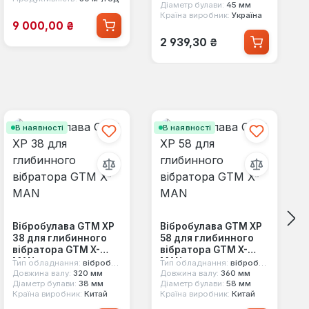
Діаметр булави:
45 мм
Країна виробник:
Україна
Ціна продажу:
9 000,00 ₴
Звичайна ціна:
2 939,30 ₴
В наявності
В наявності
Вібробулава GTM XP
Вібробулава GTM XP
38 для глибинного
58 для глибинного
вібратора GTM X-
вібратора GTM X-
MAN
MAN
Тип обладнання:
вібробулава
Тип обладнання:
вібробулава
Довжина валу:
320 мм
Довжина валу:
360 мм
Діаметр булави:
38 мм
Діаметр булави:
58 мм
Країна виробник:
Китай
Країна виробник:
Китай