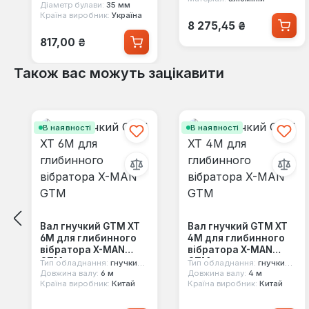
Діаметр булави:
35 мм
Країна виробник:
Україна
Звичайна ціна:
8 275,45 ₴
Звичайна ціна:
817,00 ₴
Також вас можуть зацікавити
Пропустити галерею продуктів
В наявності
В наявності
Вал гнучкий GTM XT
Вал гнучкий GTM XT
6M для глибинного
4M для глибинного
вібратора X-MAN
вібратора X-MAN
GTM
GTM
Тип обладнання:
гнучкий вал
Тип обладнання:
гнучкий вал
Довжина валу:
6 м
Довжина валу:
4 м
Країна виробник:
Китай
Країна виробник:
Китай