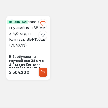
В наявності
Вібробулава та
гнучкий вал 38 мм х
4,0 м для Кентавр
ВБР1502Е (70497N)
Звичайна ціна:
2 504,20 ₴