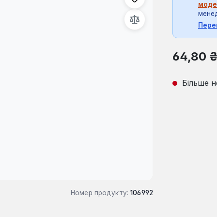
моде
мене
Пере
Звичайна ці
64,80 
Більше н
Номер продукту:
106992