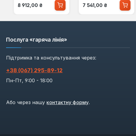
Звичайна ціна:
Звичайна ціна:
8 912,00 ₴
7 541,00 ₴
Послуга «гаряча лінія»
Підтримка та консультування через:
+38 (067) 295‑89‑12
Пн-Пт, 9:00 - 18:00
Або через нашу
контактну форму
.