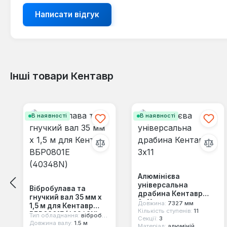
Написати відгук
Інші товари Кентавр
Пропустити галерею продуктів
В наявності
В наявності
Алюмінієва
універсальна
Вібробулава та
драбина Кентавр
гнучкий вал 35 мм х
3x11
Довжина:
7327 мм
1,5 м для Кентавр
Кількість ступенів:
11
ВБР0801Е (40348N)
Тип обладнання:
вібробулава та гнучкий вал
Секції:
3
Довжина валу:
1.5 м
Матеріал:
алюміній