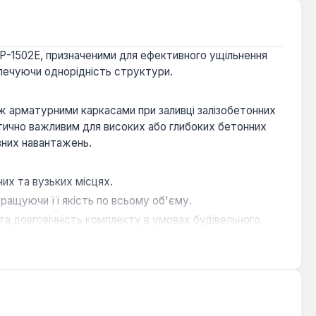
БР-1502Е, призначеними для ефективного ущільнення
зпечуючи однорідність структури.
ж арматурними каркасами при заливці залізобетонних
итично важливим для високих або глибоких бетонних
ивних навантажень.
их та вузьких місцях.
кращуючи її якість по всьому об'єму.
та довговічність комплекту в умовах будівельного
одію та максимальну продуктивність.
 що працюють з бетоном. Він забезпечує якісне
ібна висока міцність та однорідність матеріалу.