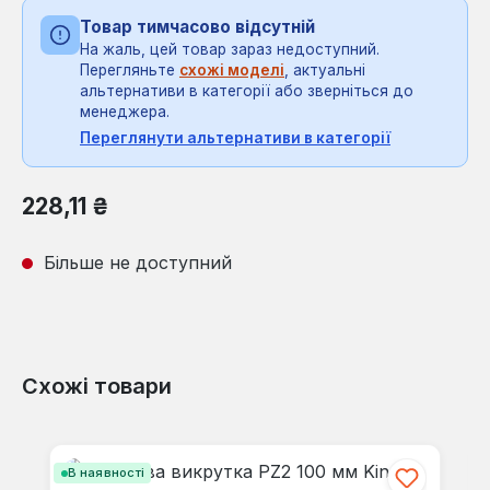
Товар тимчасово відсутній
На жаль, цей товар зараз недоступний.
Перегляньте
схожі моделі
, актуальні
альтернативи в категорії або зверніться до
менеджера.
Переглянути альтернативи в категорії
Звичайна ціна:
228,11 ₴
Більше не доступний
Схожі товари
Пропустити галерею продуктів
В наявності