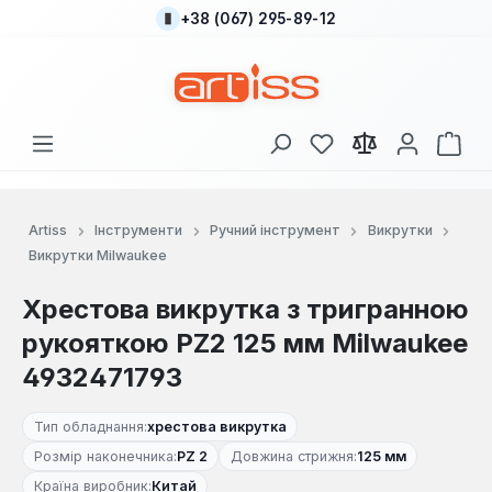
+38 (067) 295-89-12
Перейти до основного вмісту
У вас є 0 у списку
Кош
Artiss
Інструменти
Ручний інструмент
Викрутки
Викрутки Milwaukee
Хрестова викрутка з тригранною
рукояткою PZ2 125 мм Milwaukee
4932471793
Тип обладнання:
хрестова викрутка
Розмір наконечника:
PZ 2
Довжина стрижня:
125 мм
Країна виробник:
Китай