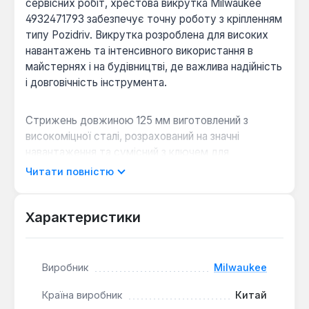
сервісних робіт, хрестова викрутка Milwaukee
4932471793 забезпечує точну роботу з кріпленням
типу Pozidriv. Викрутка розроблена для високих
навантажень та інтенсивного використання в
майстернях і на будівництві, де важлива надійність
і довговічність інструмента.
Стрижень довжиною 125 мм виготовлений з
високоміцної сталі, розрахований на значні
навантаження та сумісний з ключем для
додаткового зусилля при закручуванні. Магнітний
Читати повністю
загартований наконечник розміром PZ2 забезпечує
надійне утримання шурупів, що спрощує роботу з
кріпленням.
Характеристики
Ергономічна рукоятка:
Трилепесткова
Виробник
Milwaukee
рукоятка гарантує комфортний хват і
ефективну передачу крутного моменту без
Країна виробник
Китай
ковзання навіть при тривалій роботі.