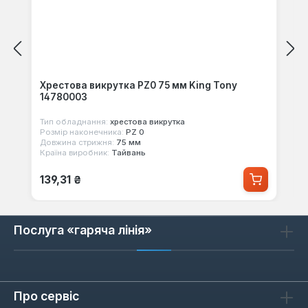
Хрестова викрутка PZ0 75 мм King Tony
14780003
Тип обладнання:
хрестова викрутка
Розмір наконечника:
PZ 0
Довжина стрижня:
75 мм
Країна виробник:
Тайвань
Звичайна ціна:
139,31 ₴
Послуга «гаряча лінія»
Про сервіс