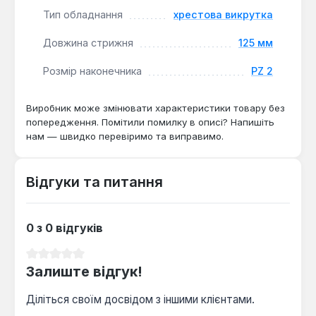
Захист від скочування:
Антиковзка форма та
Тип обладнання
хрестова викрутка
антироль-дизайн запобігають скочуванню
інструмента з робочої поверхні.
Довжина стрижня
125 мм
Безпека використання:
Спеціальний отвір для
Розмір наконечника
PZ 2
страховочного шнура підвищує безпеку під час
роботи на висоті або в складних умовах.
Виробник може змінювати характеристики товару без
попередження. Помітили помилку в описі? Напишіть
Хрестова викрутка Milwaukee 4932471793
нам — швидко перевіримо та виправимо.
підходить для електромонтажних, ремонтних та
складальних робіт. Це поєднання професійної
Відгуки та питання
якості, точності та зносостійкості, яке робить
інструмент ефективним вибором для щоденного
використання.
0 з 0 відгуків
Середня оцінка 0 з 5 зірок
Залиште відгук!
Діліться своїм досвідом з іншими клієнтами.