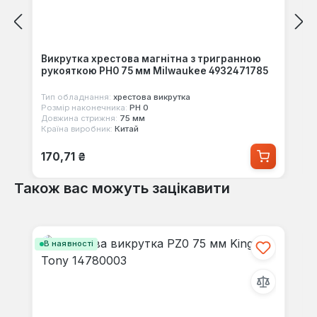
Викрутка хрестова магнітна з тригранною
рукояткою PH0 75 мм Milwaukee 4932471785
Тип обладнання:
хрестова викрутка
Розмір наконечника:
PH 0
Довжина стрижня:
75 мм
Країна виробник:
Китай
Звичайна ціна:
170,71 ₴
Також вас можуть зацікавити
Пропустити галерею продуктів
В наявності