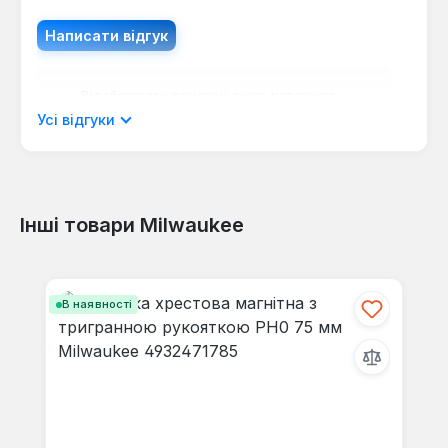
Написати відгук
Відображати рецензії лише поточною
мовою.
Усі відгуки
Інші товари Milwaukee
Відгуків не знайдено. Поділіться
своїми знаннями з іншими.
Пропустити галерею продуктів
В наявності