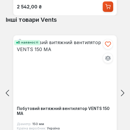
Звичайна ціна:
2 542,00 ₴
Інші товари Vents
Пропустити галерею продуктів
В наявності
Побутовий витяжний вентилятор VENTS 150
МА
Діаметр:
150 мм
Країна виробник:
Україна