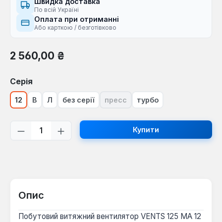
Швидка доставка
По всій Україні
Оплата при отриманні
Або карткою / безготівково
Звичайна ціна:
2 560,00 ₴
Виберіть
Серія
12
В
Л
без серії
пресс
турбо
(Ця опція наразі недоступна.)
Кількість товару: Введіть потрібну кі
Купити
Опис
Побутовий витяжний вентилятор VENTS 125 МА 12