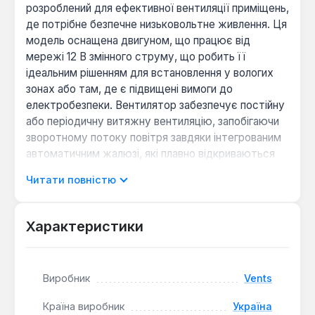
розроблений для ефективної вентиляції приміщень,
де потрібне безпечне низьковольтне живлення. Ця
модель оснащена двигуном, що працює від
мережі 12 В змінного струму, що робить її
ідеальним рішенням для встановлення у вологих
зонах або там, де є підвищені вимоги до
електробезпеки. Вентилятор забезпечує постійну
або періодичну витяжну вентиляцію, запобігаючи
зворотному потоку повітря завдяки інтегрованим
автоматичним жалюзі, які плавно відкриваються
та закриваються за допомогою
Читати повністю
термоелектроприводу.
Корпус та крильчатка пристрою виготовлені з
Характеристики
високоякісного та міцного АБС-пластику, стійкого
до ультрафіолетового випромінювання, що
гарантує збереження естетичного вигляду та
Виробник
Vents
довговічність експлуатації. Оптимізована
конструкція крильчатки сприяє високій
Країна виробник
Україна