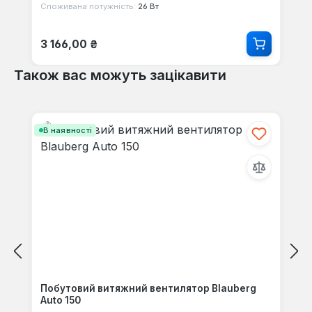
Споживана потужність:
26 Вт
Звичайна ціна:
3 166,00 ₴
Також вас можуть зацікавити
Пропустити галерею продуктів
В наявності
Побутовий витяжний вентилятор Blauberg
Auto 150