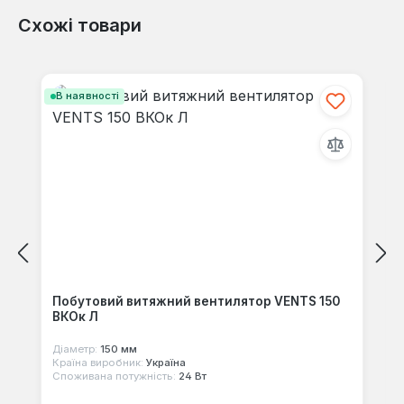
є оптимальним вибором для створення здорового
Схожі товари
Відгуків не знайдено. Поділіться
мікроклімату в умовах, що вимагають підвищеної
своїми знаннями з іншими.
електробезпеки та надійного функціонування.
Пропустити галерею продуктів
В наявності
Побутовий витяжний вентилятор VENTS 150
ВКОк Л
Діаметр:
150 мм
Країна виробник:
Україна
Споживана потужність:
24 Вт