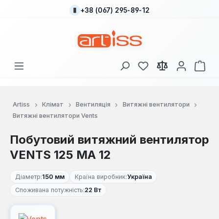
+38 (067) 295-89-12
Перейти до основного вмісту
У вас є 0 у списку
Кош
Artiss
Клімат
Вентиляція
Витяжні вентилятори
Витяжні вентилятори Vents
Побутовий витяжний вентилятор
VENTS 125 МА 12
Діаметр:
150 мм
Країна виробник:
Україна
Споживана потужність:
22 Вт