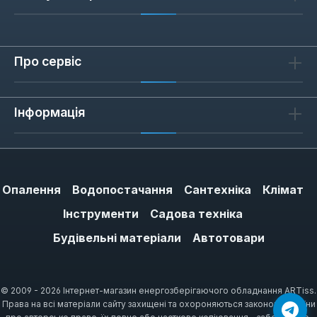
догрівати воду влітку без запуску котла.
Про сервіс
Як обрати бойлер непрямого
нагріву NOVAtec
Інформація
При виборі зверніть увагу на об'єм бака: 80
л вистачить для душу та миття посуду, 100
л — для ванни. Наявність одного
теплообмінника забезпечує швидке
Опалення
Водопостачання
Сантехніка
Клімат
нагрівання від котла. Гарантія 5-7 років
підтверджує довговічність обладнання.
Інструменти
Садова техніка
Доставка по Україні здійснюється з
Будівельні матеріали
Автотовари
офіційного складу.
© 2009 - 2026 Інтернет-магазин енергозберігаючого обладнання ARTiss.
Права на всі матеріали сайту захищені та охороняються законом України
Часті запитання