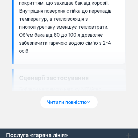
покриттям, що захищає бак від корозії.
Внутрішня поверхня стійка до перепадів
температур, а теплоізоляція з
пінополіуретану зменшує тепловтрати.
Об'єм бака від 80 до 100 л дозволяє
забезпечити гарячою водою сім'ю з 2-4
осіб.
Сценарії застосування
Бойлери непрямого нагріву NOVAtec
оптимальні для систем з твердопаливним
Читати повністю
або газовим котлом. Вони підходять для
будинків з великим споживанням гарячої
води, де важлива енергоефективність.
Вертикальне встановлення економить
Послуга «гаряча лінія»
простір, а вбудований ТЕН дозволяє