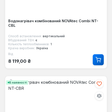
Водонагрівач комбінований NOVAtec Combi NT-
CBL
Спосіб встановлення:
вертикальний
Вбудований ТЕН:
є
Кількість теплообмінників:
1
Країна виробник:
Україна
Від
Звичайна ціна:
8 119,00 ₴
В наявності