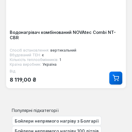
Водонагрівач комбінований NOVAtec Combi NT-
CBR
Спосіб встановлення:
вертикальний
Вбудований ТЕН:
є
Кількість теплообмінників:
1
Країна виробник:
Україна
Від
Звичайна ціна:
8 119,00 ₴
Популярні підкатегорії
Бойлери непрямого нагріву з Болгарії
Бойлери непрямого нагріву 100 літрів