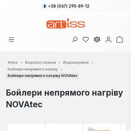
+38 (067) 295-89-12
Перейти до основного вмісту
У вас є 0 у списку
Кош
Artiss
Водопостачання
Водонагрівачі
Бойлери непрямого нагріву
Бойлери непрямого нагріву NOVAtec
Бойлери непрямого нагріву
NOVAtec