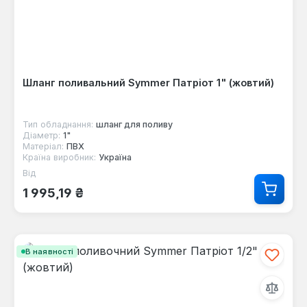
Шланг поливальний Symmer Патріот 1" (жовтий)
Тип обладнання:
шланг для поливу
Діаметр:
1"
Матеріал:
ПВХ
Країна виробник:
Україна
Від
Звичайна ціна:
1 995,19 ₴
В наявності