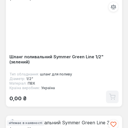
Шланг поливальний Symmer Green Line 1/2"
(зелений)
Тип обладнання:
шланг для поливу
Діаметр:
1/2"
Матеріал:
ПВХ
Країна виробник:
Україна
Звичайна ціна:
0,00 ₴
Немає в наявності