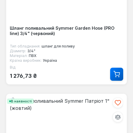
Шланг поливальний Symmer Garden Hose (PRO
line) 3/4" (червоний)
Тип обладнання:
шланг для поливу
Діаметр:
3/4"
Матеріал:
ПВХ
Країна виробник:
Україна
Від
Звичайна ціна:
1 276,73 ₴
В наявності