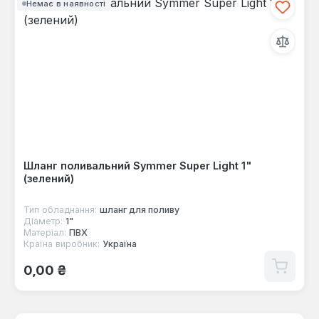
Немає в наявності
Шланг поливальний Symmer Super Light 1"
(зелений)
Тип обладнання:
шланг для поливу
Діаметр:
1"
Матеріал:
ПВХ
Країна виробник:
Україна
Звичайна ціна:
0,00 ₴