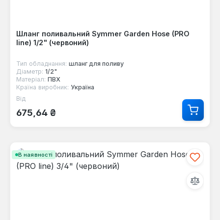
Шланг поливальний Symmer Garden Hose (PRO
line) 1/2" (червоний)
Тип обладнання:
шланг для поливу
Діаметр:
1/2"
Матеріал:
ПВХ
Країна виробник:
Україна
Від
Звичайна ціна:
675,64 ₴
В наявності