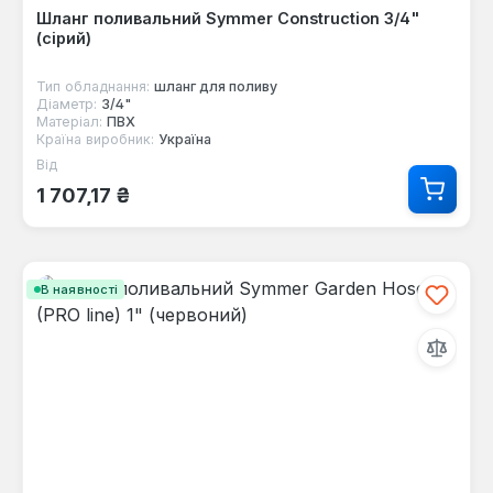
Шланг поливальний Symmer Construction 3/4"
(сірий)
Тип обладнання:
шланг для поливу
Діаметр:
3/4"
Матеріал:
ПВХ
Країна виробник:
Україна
Від
Звичайна ціна:
1 707,17 ₴
В наявності