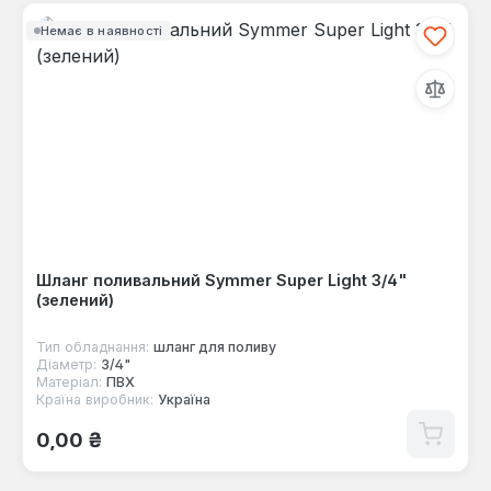
Немає в наявності
Шланг поливальний Symmer Super Light 3/4"
(зелений)
Тип обладнання:
шланг для поливу
Діаметр:
3/4"
Матеріал:
ПВХ
Країна виробник:
Україна
Звичайна ціна:
0,00 ₴