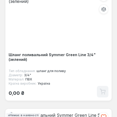
Шланг поливальний Symmer Green Line 3/4"
(зелений)
Тип обладнання:
шланг для поливу
Діаметр:
3/4"
Матеріал:
ПВХ
Країна виробник:
Україна
Звичайна ціна:
0,00 ₴
Немає в наявності