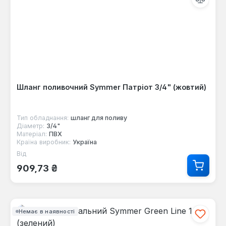
Шланг поливочний Symmer Патріот 3/4" (жовтий)
Тип обладнання:
шланг для поливу
Діаметр:
3/4"
Матеріал:
ПВХ
Країна виробник:
Україна
Від
Звичайна ціна:
909,73 ₴
Немає в наявності