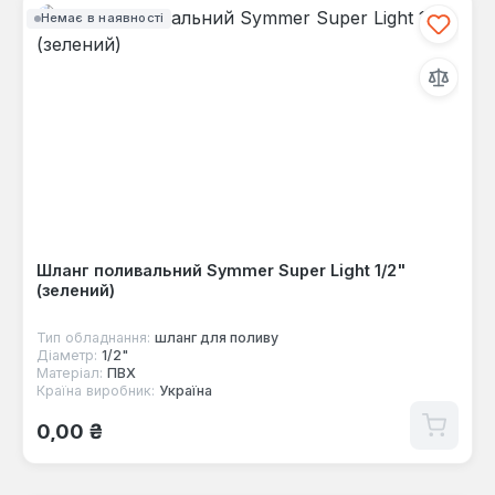
Немає в наявності
Шланг поливальний Symmer Super Light 1/2"
(зелений)
Тип обладнання:
шланг для поливу
Діаметр:
1/2"
Матеріал:
ПВХ
Країна виробник:
Україна
Звичайна ціна:
0,00 ₴