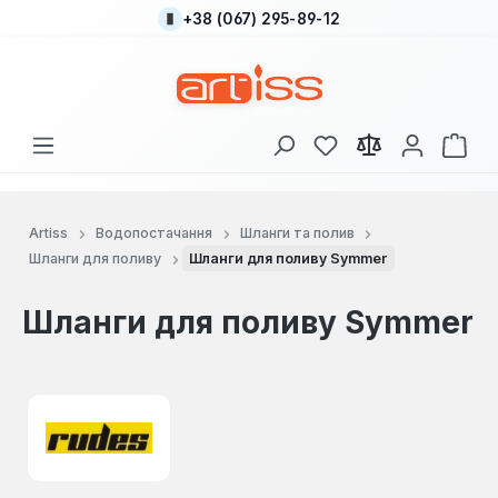
+38 (067) 295-89-12
Перейти до основного вмісту
У вас є 0 у списку
Кош
Artiss
Водопостачання
Шланги та полив
Шланги для поливу
Шланги для поливу Symmer
Шланги для поливу Symmer