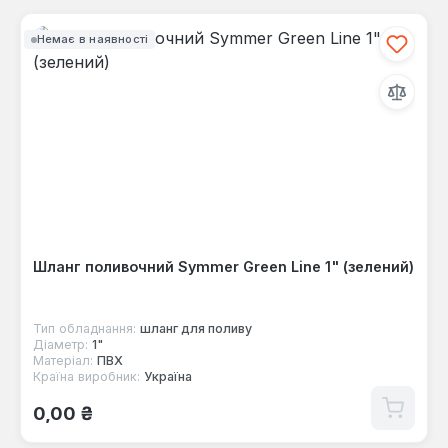
Немає в наявності
Шланг поливочний Symmer Green Line 1" (зелений)
Тип обладнання:
шланг для поливу
Діаметр:
1"
Матеріал:
ПВХ
Країна виробник:
Україна
Звичайна ціна:
0,00 ₴