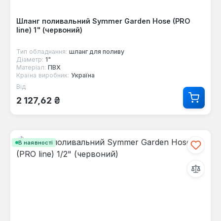
Шланг поливальний Symmer Garden Hose (PRO
line) 1" (червоний)
Тип обладнання:
шланг для поливу
Діаметр:
1"
Матеріал:
ПВХ
Країна виробник:
Україна
Від
Звичайна ціна:
2 127,62 ₴
В наявності