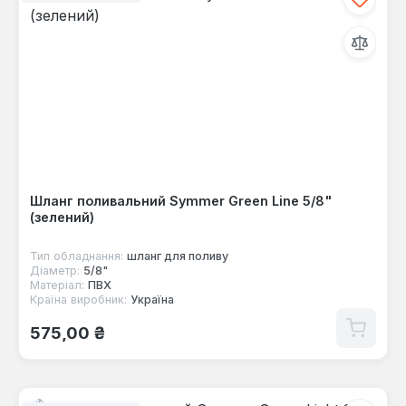
Шланг поливальний Symmer Green Line 5/8"
(зелений)
Тип обладнання:
шланг для поливу
Діаметр:
5/8"
Матеріал:
ПВХ
Країна виробник:
Україна
Звичайна ціна:
575,00 ₴