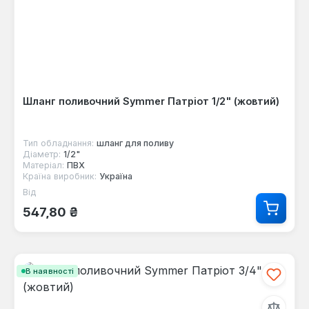
Шланг поливочний Symmer Патріот 1/2" (жовтий)
Тип обладнання:
шланг для поливу
Діаметр:
1/2"
Матеріал:
ПВХ
Країна виробник:
Україна
Від
Звичайна ціна:
547,80 ₴
В наявності