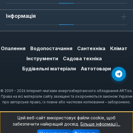
моделей Ariston, що виключає ризики
несумісності та некоректної роботи.
Інформація
Висока якість матеріалів:
Виробник
використовує перевірені матеріали,
стійкі до високих температур, тиску та
корозії, що подовжує термін служби
Опалення
Водопостачання
Сантехніка
Клімат
всієї системи.
Інструменти
Садова техніка
Гарантія безпеки:
Оригінальні
Будівельні матеріали
Автотовари
компоненти відповідають суворим
європейським стандартам безпеки,
мінімізуючи ризик витоків газу або інших
© 2009 - 2026 Інтернет-магазин енергозберігаючого обладнання ARTiss.
аварійних ситуацій.
Права на всі матеріали сайту захищені та охороняються законом України
Збереження ефективності:
Заміна
про авторське право, їх повне або часткове копіювання – заборонено.
зношених деталей на оригінальні
допомагає підтримувати високий ККД
Цей веб-сайт використовує файли cookie, щоб
забезпечити найкращий досвід.
Більше інформації...
колонки, забезпечуючи економію