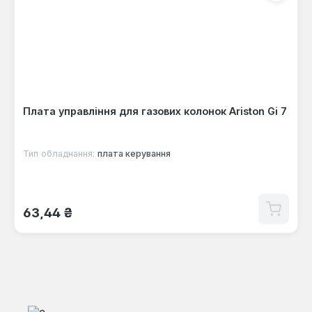
Плата управління для газових колонок Ariston Gi 7
Тип обладнання:
плата керування
Звичайна ціна:
63,44 ₴