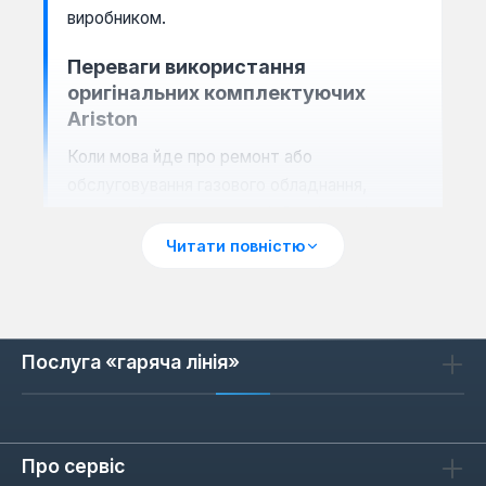
виробником.
Переваги використання
оригінальних комплектуючих
Ariston
Коли мова йде про ремонт або
обслуговування газового обладнання,
компроміси неприпустимі. Оригінальні
запчастини Ariston розробляються та
Читати повністю
виробляються з урахуванням специфічних
вимог до кожної моделі колонки, що
забезпечує їх ідеальну інтеграцію та
функціональність. Це не просто заміна
Послуга «гаряча лінія»
деталі, а відновлення цілісності системи з
дотриманням усіх технічних параметрів.
Ідеальна сумісність:
Кожна деталь
Про сервіс
розроблена спеціально для конкретних