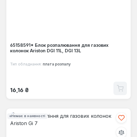
65158591* Блок розпалювання для газових
колонок Ariston DGI 11L, DGI 13L
Тип обладнання:
плата розпалу
Звичайна ціна:
16,16 ₴
Немає в наявності