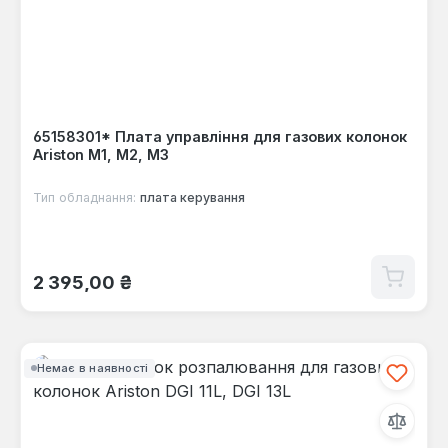
65158301* Плата управління для газових колонок
Ariston M1, M2, M3
Тип обладнання:
плата керування
Звичайна ціна:
2 395,00 ₴
Немає в наявності