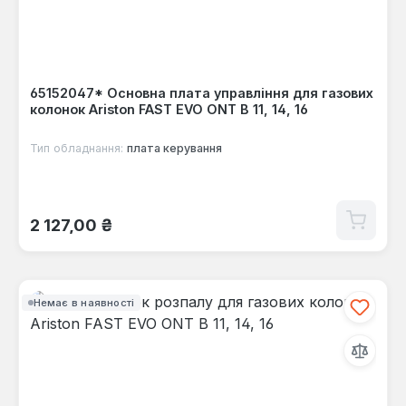
65152047* Основна плата управління для газових
колонок Ariston FAST EVO ONT B 11, 14, 16
Тип обладнання:
плата керування
Звичайна ціна:
2 127,00 ₴
Немає в наявності