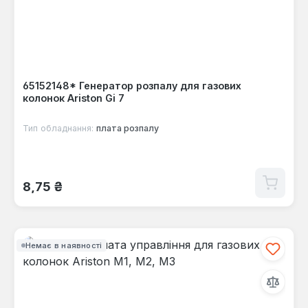
65152148* Генератор розпалу для газових
колонок Ariston Gi 7
Тип обладнання:
плата розпалу
Звичайна ціна:
8,75 ₴
Немає в наявності