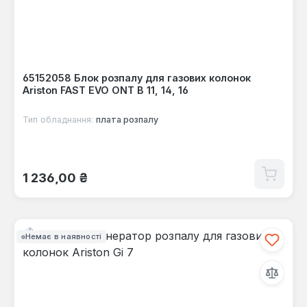
65152058 Блок розпалу для газових колонок
Ariston FAST EVO ONT B 11, 14, 16
Тип обладнання:
плата розпалу
Звичайна ціна:
1 236,00 ₴
Немає в наявності