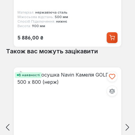
Матеріал:
нержавіюча сталь
Міжосьова відстань:
500 мм
Спосіб Підключення:
нижнє
Висота:
900 мм
Звичайна ціна:
5 886,00 ₴
Також вас можуть зацікавити
Пропустити галерею продуктів
В наявності