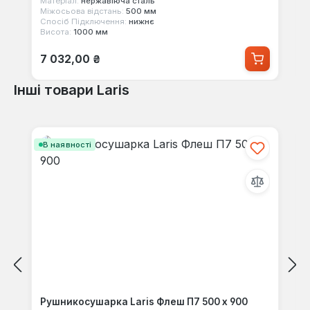
Матеріал:
нержавіюча сталь
Міжосьова відстань:
500 мм
Спосіб Підключення:
нижнє
Висота:
1000 мм
Звичайна ціна:
7 032,00 ₴
Інші товари Laris
Пропустити галерею продуктів
В наявності
Рушникосушарка Laris Флеш П7 500 x 900