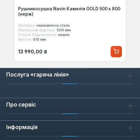
Рушникосушка Navin Камелія GOLD 500 х 800
(нерж)
Матеріал:
нержавіюча сталь
Міжосьова відстань:
500 мм
Спосіб Підключення:
нижнє
Висота:
815 мм
Звичайна ціна:
13 990,00 ₴
Послуга «гаряча лінія»
Про сервіс
Інформація