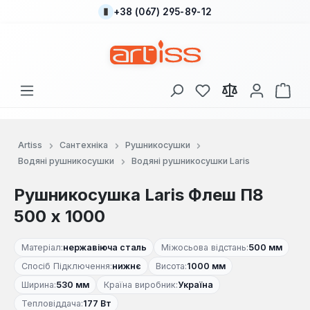
+38 (067) 295-89-12
Перейти до основного вмісту
У вас є 0 у списку
Кош
Artiss
Сантехніка
Рушникосушки
Водяні рушникосушки
Водяні рушникосушки Laris
Рушникосушка Laris Флеш П8
500 x 1000
Матеріал:
нержавіюча сталь
Міжосьова відстань:
500 мм
Спосіб Підключення:
нижнє
Висота:
1000 мм
Ширина:
530 мм
Країна виробник:
Україна
Тепловіддача:
177 Вт