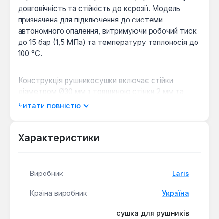
довговічність та стійкість до корозії. Модель
призначена для підключення до системи
автономного опалення, витримуючи робочий тиск
до 15 бар (1,5 МПа) та температуру теплоносія до
100 °С.
Конструкція рушникосушки включає стійки
діаметром Ø30 мм з товщиною стінки 2 мм та
перемички діаметром Ø20 мм з товщиною 1,5 мм.
Читати повністю
Підключення здійснюється через внутрішню
різьбу 1/2", що є стандартним для більшості
систем. Тепловіддача моделі становить 177 Вт,
Характеристики
що забезпечує ефективне сушіння рушників та
додатковий обігрів ванної кімнати.
Виробник
Laris
Високоякісний матеріал:
Виготовлення з
Країна виробник
Україна
нержавіючої сталі AISI304 гарантує стійкість
до корозії та тривалий термін служби.
сушка для рушників