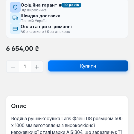
Офіційна гарантія
10 років
Від виробника
Швидка доставка
По всій Україні
Оплата при отриманні
Або карткою / безготівково
Звичайна ціна:
6 654,00 ₴
Кількість товару: Введіть потрібну кі
Купити
Опис
Водяна рушникосушка Laris Флеш П8 розміром 500
x 1000 мм виготовлена з високоякісної
нержавіючої сталі марки AISI304, що забезпечує її