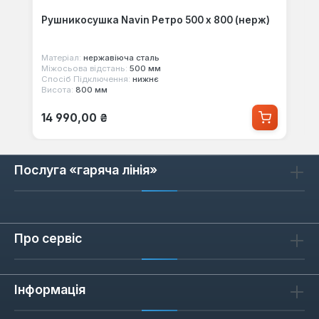
Рушникосушка Navin Ретро 500 х 800 (нерж)
Матеріал:
нержавіюча сталь
Міжосьова відстань:
500 мм
Спосіб Підключення:
нижнє
Висота:
800 мм
Звичайна ціна:
14 990,00 ₴
Послуга «гаряча лінія»
Про сервіс
Інформація