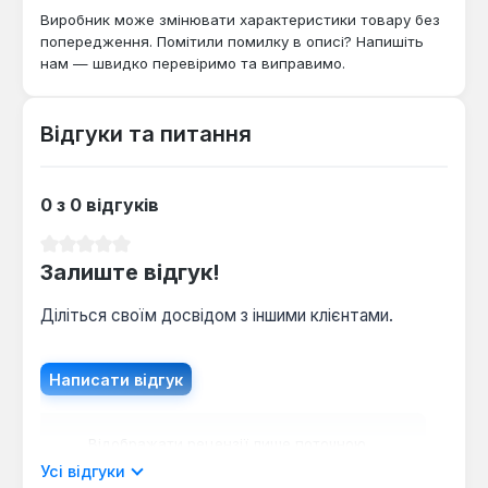
утворенню вогкості та плісняви, створюючи
Виробник може змінювати характеристики товару без
комфортні умови.
попередження. Помітили помилку в описі? Напишіть
нам — швидко перевіримо та виправимо.
Відгуки та питання
0 з 0 відгуків
Середня оцінка 0 з 5 зірок
Залиште відгук!
Діліться своїм досвідом з іншими клієнтами.
Написати відгук
Відображати рецензії лише поточною
мовою.
Усі відгуки