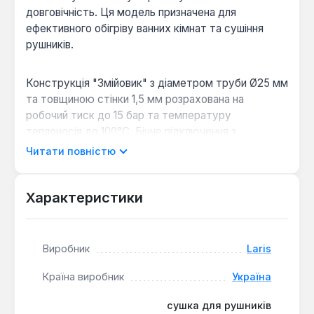
довговічність. Ця модель призначена для
ефективного обігріву ванних кімнат та сушіння
рушників.
Конструкція "Змійовик" з діаметром труби Ø25 мм
та товщиною стінки 1,5 мм розрахована на
робочий тиск до 15 бар та температуру
теплоносія до 100°С. Бічне підключення з
внутрішньою різьбою 1/2" спрощує монтаж до
Читати повністю
системи опалення. Міжосьова відстань становить
500 мм, а габаритні розміри рушникосушки – 500
мм за шириною та 530 мм за висотою.
Характеристики
Тепловіддача моделі досягає 140 Вт, що сприяє
швидкому висиханню текстилю та підтримці
комфортної температури у приміщенні. Виріб
Виробник
Laris
виготовлено в Україні.
Країна виробник
Україна
Високоякісний матеріал:
Нержавіюча сталь
сушка для рушників