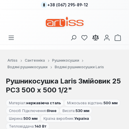
+38 (067) 295-89-12
Перейти до основного вмісту
У вас є 0 у списку
Кош
Artiss
Сантехніка
Рушникосушки
Водяні рушникосушки
Водяні рушникосушки Laris
Рушникосушка Laris Змійовик 25
РС3 500 х 500 1/2"
Матеріал:
нержавіюча сталь
Міжосьова відстань:
500 мм
Спосіб Підключення:
бічне
Висота:
530 мм
Ширина:
500 мм
Країна виробник:
Україна
Тепловіддача:
140 Вт