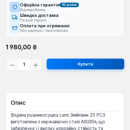
Офіційна гарантія
10 років
Від виробника
Швидка доставка
По всій Україні
Оплата при отриманні
Або карткою / безготівково
Звичайна ціна:
1 980,00 ₴
Кількість товару: Введіть потрібну кі
Купити
Опис
Водяна рушникосушка Laris Змійовик 25 РС3
виготовлена з нержавіючої сталі AISI304, що
забезпечує її високу корозійну стійкість та