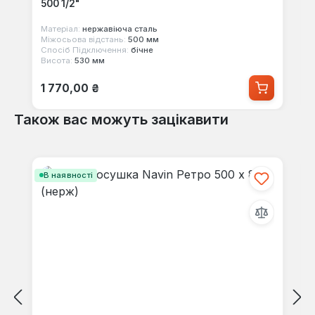
500 1/2"
Матеріал:
нержавіюча сталь
Міжосьова відстань:
500 мм
Спосіб Підключення:
бічне
Висота:
530 мм
Звичайна ціна:
1 770,00 ₴
Також вас можуть зацікавити
Пропустити галерею продуктів
В наявності