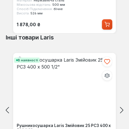
Матеріал:
нержавіюча сталь
Міжосьова відстань:
500 мм
Спосіб Підключення:
бічне
Висота:
526 мм
Звичайна ціна:
1 878,00 ₴
Інші товари Laris
Пропустити галерею продуктів
В наявності
Рушникосушарка Laris Змійовик 25 РС3 400 х