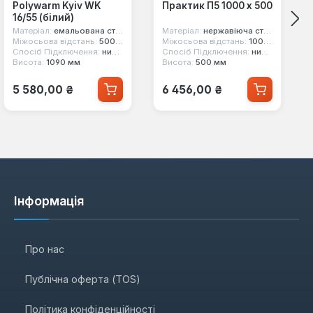
Polywarm Kyiv WK
Практик П5 1000 х 500
16/55 (білий)
Матеріал:
емальована сталь
Матеріал:
нержавіюча сталь
Міжосьова відстань:
500 мм
Міжосьова відстань:
1000 мм
Спосіб Підключення:
нижнє
Спосіб Підключення:
нижнє
Висота:
1090 мм
Висота:
500 мм
Звичайна ціна:
Звичайна ціна:
5 580,00 ₴
6 456,00 ₴
Інформація
Про нас
Публічна оферта (TOS)
Політика конфіденційності