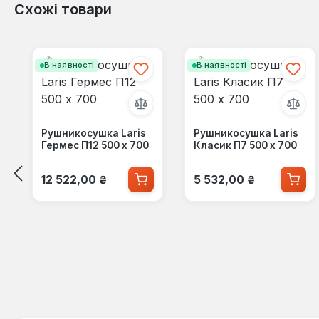
Схожі товари
Пропустити галерею продуктів
В наявності
В наявності
Рушникосушка Laris
Рушникосушка Laris
Гермес П12 500 х 700
Класик П7 500 x 700
Звичайна ціна:
Звичайна ціна:
12 522,00 ₴
5 532,00 ₴