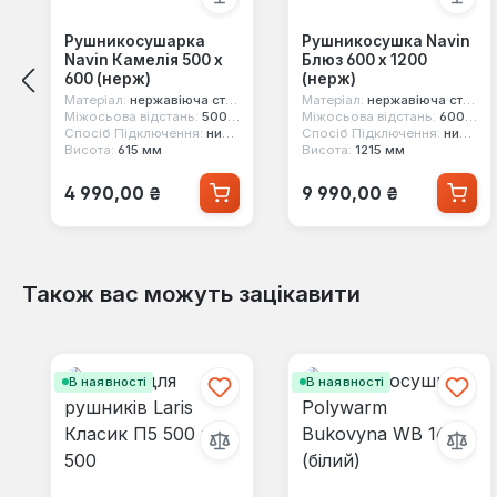
Рушникосушарка
Рушникосушка Navin
Navin Камелія 500 х
Блюз 600 х 1200
600 (нерж)
(нерж)
Матеріал:
нержавіюча сталь
Матеріал:
нержавіюча сталь
Міжосьова відстань:
500 мм
Міжосьова відстань:
600 мм
Спосіб Підключення:
нижнє
Спосіб Підключення:
нижнє
Висота:
615 мм
Висота:
1215 мм
Звичайна ціна:
Звичайна ціна:
4 990,00 ₴
9 990,00 ₴
Також вас можуть зацікавити
Пропустити галерею продуктів
В наявності
В наявності