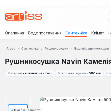
рейти до основного вмісту
Перейти до пошуку
Перейти до основної навігації
Опалення
Водопостачання
Сантехніка
Клімат
І
Artiss
Сантехніка
Рушникосушки
Водяні рушникосушки
Рушникосушка Navin Камелія 
Матеріал:
нержавіюча сталь
Міжосьова відстань:
500 мм
Сп
Пропустити галерею зображень
Немає в наявності