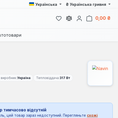
₴
Українська
Українська гривня
У вас є 0 у списку бажань
Кош
0,00 ₴
втотовари
 виробник:
Україна
Тепловіддача:
317 Вт
р тимчасово відсутній
ль, цей товар зараз недоступний. Перегляньте
схожі