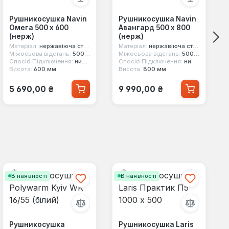
Рушникосушка Navin
Рушникосушка Navin
Омега 500 х 600
Авангард 500 х 800
(нерж)
(нерж)
Матеріал:
нержавіюча сталь
Матеріал:
нержавіюча сталь
Міжосьова відстань:
500 мм
Міжосьова відстань:
500 мм
Спосіб Підключення:
нижнє
Спосіб Підключення:
нижнє
Висота:
600 мм
Висота:
800 мм
Звичайна ціна:
Звичайна ціна:
5 690,00 ₴
9 990,00 ₴
В наявності
В наявності
Рушникосушка
Рушникосушка Laris