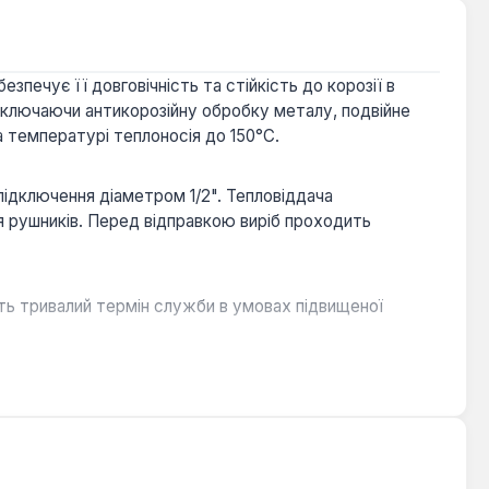
зпечує її довговічність та стійкість до корозії в
включаючи антикорозійну обробку металу, подвійне
 температурі теплоносія до 150°С.
підключення діаметром 1/2". Тепловіддача
я рушників. Перед відправкою виріб проходить
ть тривалий термін служби в умовах підвищеної
вості українських систем опалення.
шування текстилю.
я використання рушникосушки поза опалювальним