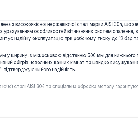
на з високоякісної нержавіючої сталі марки AISI 304, що забе
 з урахуванням особливостей вітчизняних систем опалення, 
антує надійну експлуатацію при робочому тиску до 12 бар та
 мм у ширину, з міжосьовою відстанню 500 мм для нижнього 
вний обігрів невеликих ванних кімнат та швидке висушуванн
, підтверджуючи його надійність.
ючої сталі AISI 304 та спеціальна обробка металу гарантую
рукція труб та технологія пайки швів розраховані на особли
ує комфортну температуру у ванній кімнаті та швидке вису
передбачає можливість встановлення електричного ТЕНу дл