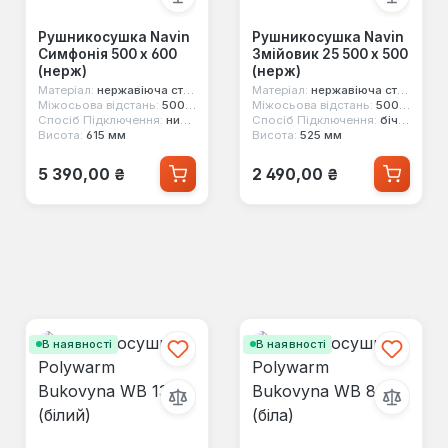
Рушникосушка Navin
Рушникосушка Navin
Симфонія 500 х 600
Змійовик 25 500 х 500
(нерж)
(нерж)
Матеріал:
нержавіюча сталь
Матеріал:
нержавіюча сталь
Міжосьова відстань:
500 мм
Міжосьова відстань:
500 мм
Спосіб Підключення:
нижнє
Спосіб Підключення:
бічне
Висота:
615 мм
Висота:
525 мм
Звичайна ціна:
Звичайна ціна:
5 390,00 ₴
2 490,00 ₴
В наявності
В наявності