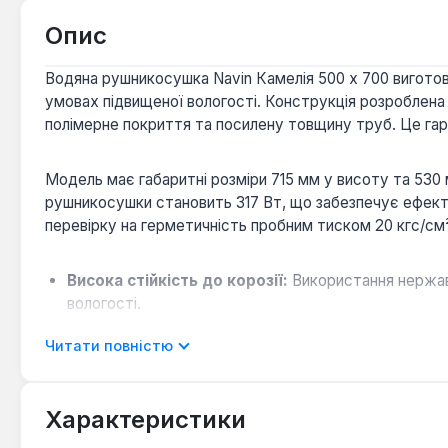
Опис
Водяна рушникосушка Navin Камелія 500 х 700 виготовле
умовах підвищеної вологості. Конструкція розроблена
полімерне покриття та посилену товщину труб. Це гар
Модель має габаритні розміри 715 мм у висоту та 530
рушникосушки становить 317 Вт, що забезпечує ефекти
перевірку на герметичність пробним тиском 20 кгс/см²
Висока стійкість до корозії:
Використання нержаві
вологості.
Адаптація до вітчизняних систем:
Посилена конст
Читати повністю
Ефективний обігрів:
Тепловіддача 317 Вт забезпеч
Можливість додаткового обігріву:
Конструкція 
сезоном.
Характеристики