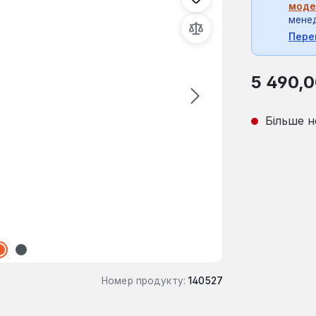
моде
мене
Пере
Звичайна ці
5 490,0
Більше н
Номер продукту:
140527