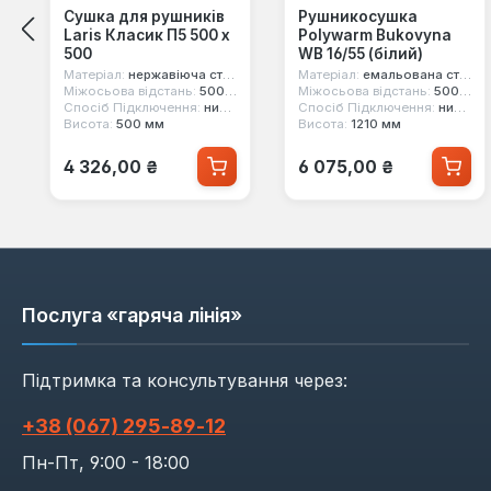
Сушка для рушників
Рушникосушка
Laris Класик П5 500 x
Polywarm Bukovyna
500
WB 16/55 (білий)
Матеріал:
нержавіюча сталь
Матеріал:
емальована сталь
Міжосьова відстань:
500 мм
Міжосьова відстань:
500 мм
Спосіб Підключення:
нижнє
Спосіб Підключення:
нижнє
Висота:
500 мм
Висота:
1210 мм
Звичайна ціна:
Звичайна ціна:
4 326,00 ₴
6 075,00 ₴
Послуга «гаряча лінія»
Підтримка та консультування через:
+38 (067) 295‑89‑12
Пн-Пт, 9:00 - 18:00