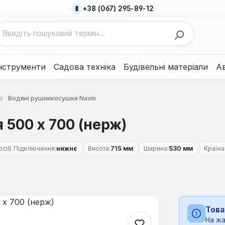
+38 (067) 295-89-12
нструменти
Садова техніка
Будівельні матеріали
А
Водяні рушникосушки Navin
500 х 700 (нерж)
осіб Підключення:
нижнє
Висота:
715 мм
Ширина:
530 мм
Країна
Това
На жа