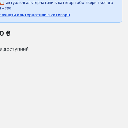
лі
, актуальні альтернативи в категорії або зверніться до
джера.
глянути альтернативи в категорії
на:
0 ₴
е доступний