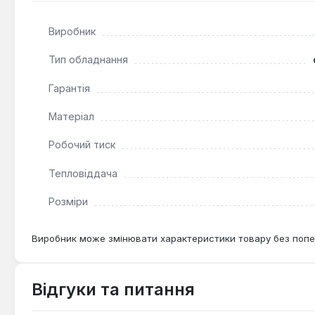
Рушникосушка Navin Камелія призначена для опалення 
ванних кімнат у житлових, громадських та виробничих 
Виробник
Тип обладнання
Гарантія
Матеріал
Робочий тиск
Тепловіддача
Розміри
Виробник може змінювати характеристики товару без попе
Відгуки та питання