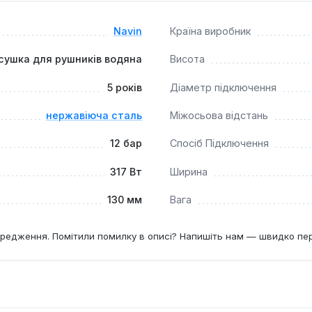
санітарно-технічних приміщень, а також для сушіння рушникі
будівлях, де потрібне надійне та функціональне обладнання. 
Navin
Країна виробник
сушка для рушників водяна
Висота
5 років
Діаметр підключення
нержавіюча сталь
Міжосьова відстань
12 бар
Спосіб Підключення
317 Вт
Ширина
130 мм
Вага
редження. Помітили помилку в описі? Напишіть нам — швидко пе