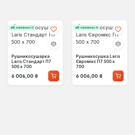
В наявності
В наявності
Рушникосушарка
Рушникосушка Laris
Laris Стандарт П7
Євромікс П7 500 х
500 x 700
700
Звичайна ціна:
Звичайна ціна:
6 006,00 ₴
6 006,00 ₴