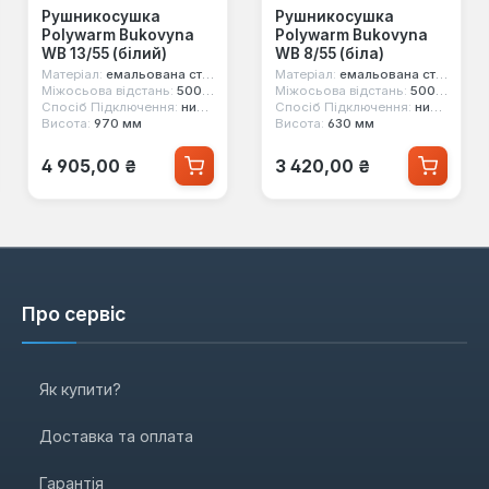
Рушникосушка
Рушникосушка
Polywarm Bukovyna
Polywarm Bukovyna
WB 13/55 (білий)
WB 8/55 (біла)
Матеріал:
емальована сталь
Матеріал:
емальована сталь
Міжосьова відстань:
500 мм
Міжосьова відстань:
500 мм
Спосіб Підключення:
нижнє
Спосіб Підключення:
нижнє
Висота:
970 мм
Висота:
630 мм
Звичайна ціна:
Звичайна ціна:
4 905,00 ₴
3 420,00 ₴
Про сервіс
Як купити?
Доставка та оплата
Гарантія