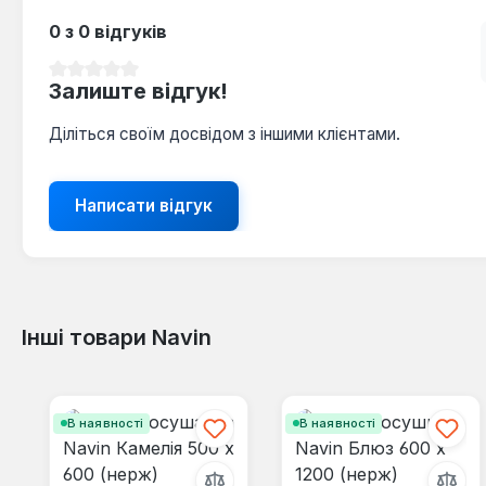
0 з 0 відгуків
Середня оцінка 0 з 5 зірок
Залиште відгук!
Діліться своїм досвідом з іншими клієнтами.
Написати відгук
Інші товари Navin
Пропустити галерею продуктів
В наявності
В наявності