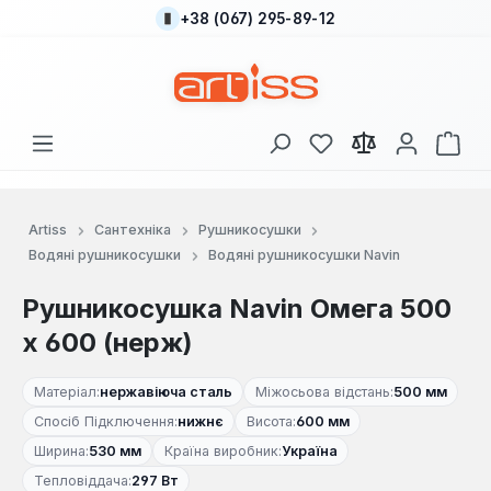
+38 (067) 295-89-12
Перейти до основного вмісту
У вас є 0 у списку
Кош
Artiss
Сантехніка
Рушникосушки
Водяні рушникосушки
Водяні рушникосушки Navin
Рушникосушка Navin Омега 500
х 600 (нерж)
Матеріал:
нержавіюча сталь
Міжосьова відстань:
500 мм
Спосіб Підключення:
нижнє
Висота:
600 мм
Ширина:
530 мм
Країна виробник:
Україна
Тепловіддача:
297 Вт