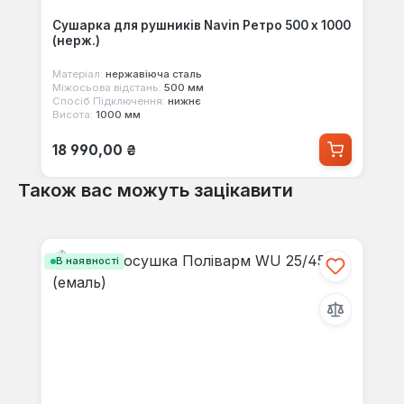
Сушарка для рушників Navin Ретро 500 х 1000
(нерж.)
Матеріал:
нержавіюча сталь
Міжосьова відстань:
500 мм
Спосіб Підключення:
нижнє
Висота:
1000 мм
Звичайна ціна:
18 990,00 ₴
Також вас можуть зацікавити
Пропустити галерею продуктів
В наявності