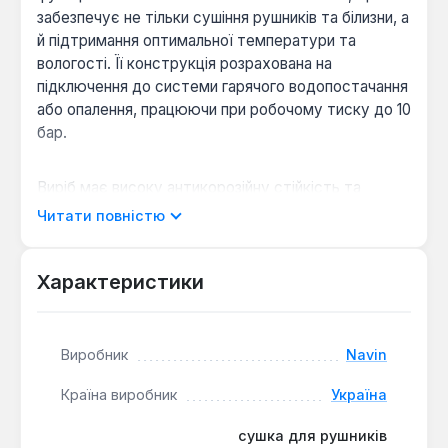
забезпечує не тільки сушіння рушників та білизни, а
й підтримання оптимальної температури та
вологості. Її конструкція розрахована на
підключення до системи гарячого водопостачання
або опалення, працюючи при робочому тиску до 10
бар.
Виріб має високу антикорозійну стійкість та
підвищений запас міцності завдяки використанню
Читати повністю
нержавіючої сталі. Це гарантує довговічність та
надійність в умовах підвищеної вологості.
Рушникосушка має нижнє підключення з
Характеристики
діаметром 1/2" та міжосьовою відстанню 500 мм,
що спрощує її інтеграцію в існуючі системи.
Тепловіддача моделі становить 297 Вт, що сприяє
Виробник
Navin
ефективному обігріву приміщення.
Країна виробник
Україна
Довговічність та надійність:
Виготовлена з
сушка для рушників