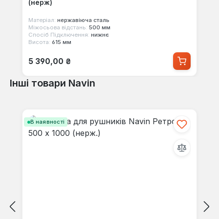
(нерж)
Матеріал:
нержавіюча сталь
Міжосьова відстань:
500 мм
Спосіб Підключення:
нижнє
Висота:
615 мм
Звичайна ціна:
5 390,00 ₴
Інші товари Navin
Пропустити галерею продуктів
В наявності