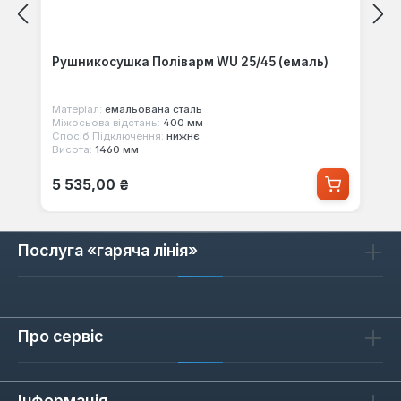
Рушникосушка Поліварм WU 25/45 (емаль)
Матеріал:
емальована сталь
Міжосьова відстань:
400 мм
Спосіб Підключення:
нижнє
Висота:
1460 мм
Звичайна ціна:
5 535,00 ₴
Послуга «гаряча лінія»
Про сервіс
Інформація