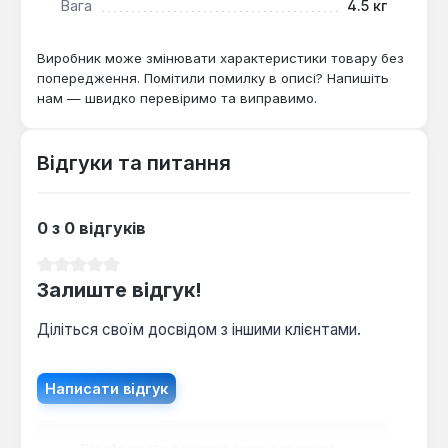
Вага
4.5 кг
який не потребує підключення до електромережі
та гармонійно вписується в інтер'єр,
забезпечуючи комфорт та функціональність.
Виробник може змінювати характеристики товару без
попередження. Помітили помилку в описі? Напишіть
нам — швидко перевіримо та виправимо.
Відгуки та питання
0 з 0 відгуків
Середня оцінка 0 з 5 зірок
Залиште відгук!
Діліться своїм досвідом з іншими клієнтами.
Написати відгук
Відображати рецензії лише поточною