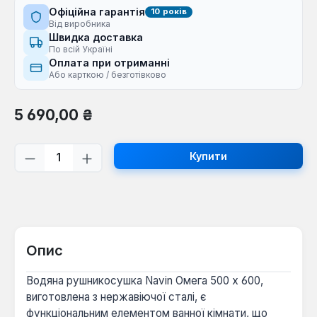
Офіційна гарантія
10 років
Від виробника
Швидка доставка
По всій Україні
Оплата при отриманні
Або карткою / безготівково
Звичайна ціна:
5 690,00 ₴
Кількість товару: Введіть потрібну кі
Купити
Опис
Водяна рушникосушка Navin Омега 500 х 600,
виготовлена з нержавіючої сталі, є
функціональним елементом ванної кімнати, що