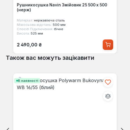
Рушникосушка Navin Змійовик 25 500 х 500
(нерж)
Матеріал:
нержавіюча сталь
Міжосьова відстань:
500 мм
Спосіб Підключення:
бічне
Висота:
525 мм
Звичайна ціна:
2 490,00 ₴
Також вас можуть зацікавити
Пропустити галерею продуктів
В наявності