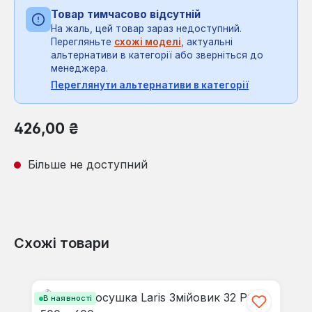
Товар тимчасово відсутній
На жаль, цей товар зараз недоступний.
Перегляньте
схожі моделі
, актуальні
альтернативи в категорії або зверніться до
менеджера.
Переглянути альтернативи в категорії
Звичайна ціна:
426,00 ₴
Більше не доступний
Схожі товари
Пропустити галерею продуктів
В наявності