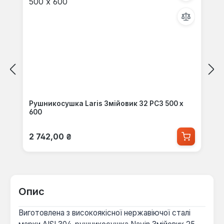
Рушникосушка Laris Змійовик 32 РС3 500 х
600
Звичайна ціна:
2 742,00 ₴
Опис
Виготовлена з високоякісної нержавіючої сталі