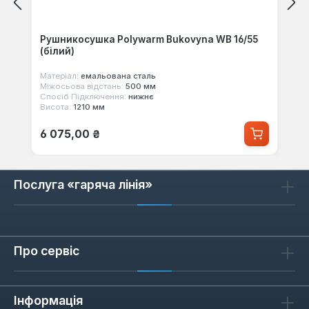
Рушникосушка Polywarm Bukovyna WB 16/55
(білий)
Матеріал:
емальована сталь
Міжосьова відстань:
500 мм
Спосіб Підключення:
нижнє
Висота:
1210 мм
Звичайна ціна:
6 075,00 ₴
Послуга «гаряча лінія»
Про сервіс
Інформація