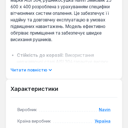
марки AISI 304, рушникосушка Navin Змійовик 25
600 х 400 розроблена з урахуванням специфіки
вітчизняних систем опалення. Це забезпечує її
надійну та довговічну експлуатацію в умовах
підвищених навантажень. Модель ефективно
обігріває приміщення та забезпечує швидке
висихання рушників.
Стійкість до корозії:
Використання
нержавіючої сталі AISI 304 гарантує високу
опірність до корозійних процесів, що є
Читати повністю
критично важливим для вологих приміщень.
Оптимальні робочі параметри:
Характеристики
Рушникосушка розрахована на робочий тиск до
12 бар та температуру теплоносія до 150°С, що
відповідає стандартам більшості опалювальних
систем.
Виробник
Navin
Можливість інтеграції ТЕНу:
Конструкція
Країна виробник
Україна
передбачає встановлення електричного ТЕНу,