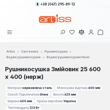
+38 (067) 295-89-12
Перейти до основного вмісту
У вас є 0 у списку
Кош
Artiss
Сантехніка
Рушникосушки
Водяні рушникосушки
Водяні рушникосушки Navin
Рушникосушка Змійовик 25 600
х 400 (нерж)
Матеріал:
нержавіюча сталь
Міжосьова відстань:
600 мм
Спосіб Підключення:
бічне
Висота:
625 мм
Ширина:
400 мм
Країна виробник:
Україна
Тепловіддача:
123 Вт