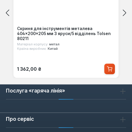
Скриня для інструментів металева
404×200×205 мм 3 яруси/5 відділень Tolsen
80211
Матеріал корпусу:
метал
Країна виробник:
Китай
Звичайна ціна:
1 362,00 ₴
Послуга «гаряча лінія»
Про сервіс