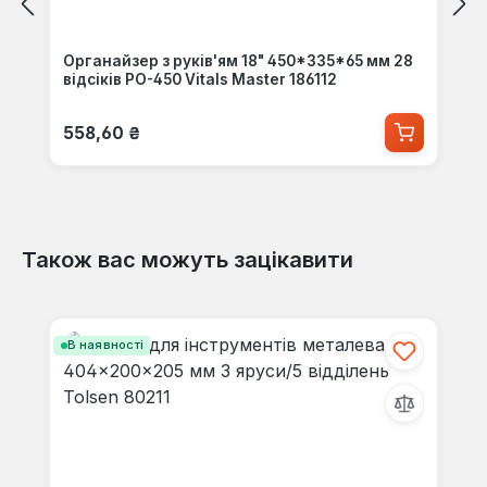
Органайзер з руків'ям 18" 450*335*65 мм 28
відсіків PO-450 Vitals Master 186112
Звичайна ціна:
558,60 ₴
Також вас можуть зацікавити
Пропустити галерею продуктів
В наявності