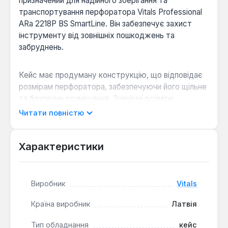
призначений для надійного зберігання та
транспортування перфоратора Vitals Professional
ARa 2218P BS SmartLine. Він забезпечує захист
інструменту від зовнішніх пошкоджень та
забруднень.
Кейс має продуману конструкцію, що відповідає
розмірам перфоратора, забезпечуючи його щільне
та безпечне розміщення. Зовнішні розміри
становлять 41х12х32 см, а внутрішні – 39.5х11х30.5
Читати повністю
см. Наявність зручної рукояті спрощує
перенесення інструменту. Матеріал корпусу –
міцний пластик, який витримує значні
Характеристики
навантаження та удари, що є важливим для
збереження електроінструменту в робочому
стані.
Виробник
Vitals
Країна виробник
Латвія
Ударостійкий матеріал:
Виготовлений з ABS-
пластику, що забезпечує високий рівень
Тип обладнання
кейс