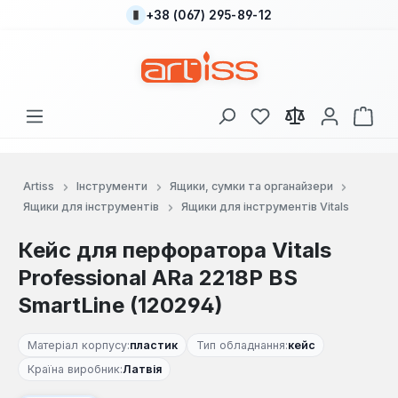
+38 (067) 295-89-12
Перейти до основного вмісту
У вас є 0 у списку
Кош
Artiss
Інструменти
Ящики, сумки та органайзери
Ящики для інструментів
Ящики для інструментів Vitals
Кейс для перфоратора Vitals
Professional ARa 2218P BS
SmartLine (120294)
Матеріал корпусу:
пластик
Тип обладнання:
кейс
Країна виробник:
Латвія