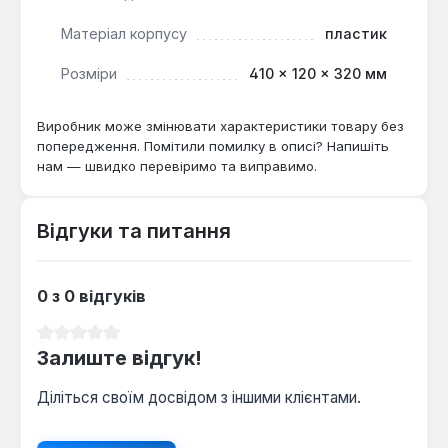
захисту від механічних пошкоджень.
Спеціалізоване призначення:
Розроблений
Матеріал корпусу
пластик
для конкретної моделі перфоратора,
Розміри
410 × 120 × 320 мм
гарантуючи ідеальне прилягання та фіксацію.
Зручність транспортування:
Оснащений
Виробник може змінювати характеристики товару без
міцною та ергономічною рукояттю для
попередження. Помітили помилку в описі? Напишіть
комфортного перенесення.
нам — швидко перевіримо та виправимо.
Захист від зовнішніх факторів:
Запобігає
потраплянню пилу, бруду та вологи до
інструменту.
Відгуки та питання
Цей кейс є незамінним аксесуаром для майстрів,
0 з 0 відгуків
які використовують перфоратор Vitals Professional
ARa 2218P BS SmartLine, забезпечуючи його
Середня оцінка 0 з 5 зірок
безпечне зберігання в майстерні та надійне
Залиште відгук!
транспортування на будівельні об'єкти.
Діліться своїм досвідом з іншими клієнтами.