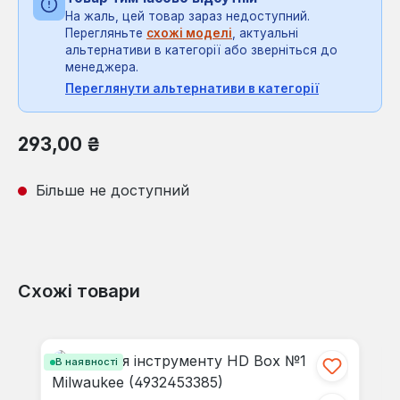
На жаль, цей товар зараз недоступний.
Перегляньте
схожі моделі
, актуальні
альтернативи в категорії або зверніться до
менеджера.
Переглянути альтернативи в категорії
Звичайна ціна:
293,00 ₴
Більше не доступний
Схожі товари
Пропустити галерею продуктів
В наявності