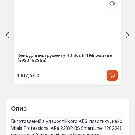
Кейс для інструменту HD Box №1 Milwaukee
(4932453385)
Звичайна ціна:
1 817,67 ₴
Опис
Виготовлений з ударостійкого ABS-пластику, кейс
Vitals Professional ARa 2218P BS SmartLine (120294)