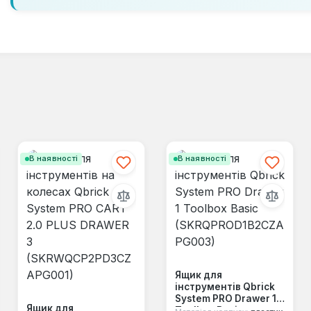
В наявності
В наявності
Ящик для
інструментів Qbrick
System PRO Drawer 1
Ящик для
Toolbox Basic