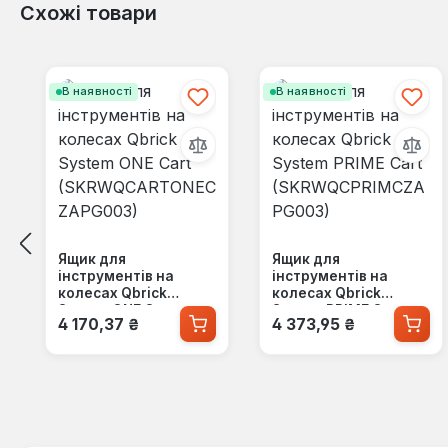
Схожі товари
Пропустити галерею продуктів
В наявності
В наявності
Ящик для
Ящик для
інструментів на
інструментів на
колесах Qbrick
колесах Qbrick
System ONE Cart
System PRIME Cart
Звичайна ціна:
Звичайна ціна:
4 170,37 ₴
4 373,95 ₴
(SKRWQCARTONECZA
(SKRWQCPRIMCZAPG
PG003)
003)