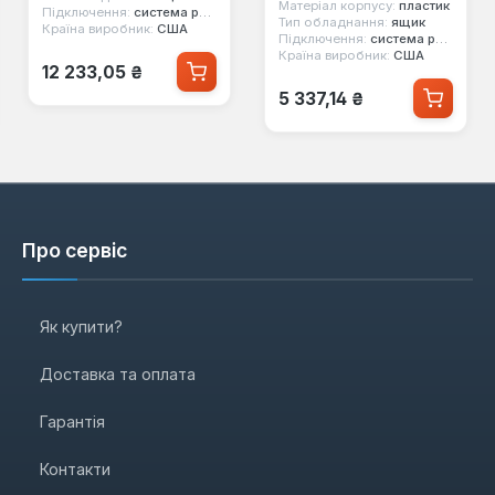
(4932464080)
Матеріал корпусу:
пластик
Підключення:
система packout
Тип обладнання:
ящик
Країна виробник:
США
Підключення:
система packout
Країна виробник:
США
Звичайна ціна:
12 233,05 ₴
Звичайна ціна:
5 337,14 ₴
Про сервіс
Як купити?
Доставка та оплата
Гарантія
Контакти