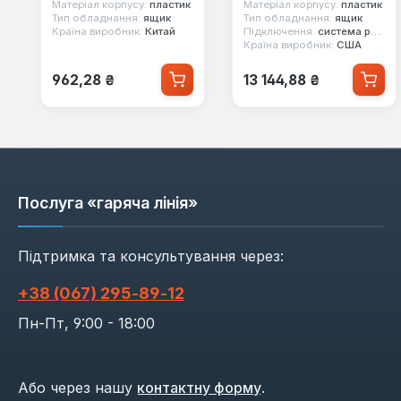
Майстер 21" Сила
DRAWER BOX
Матеріал корпусу:
пластик
Матеріал корпусу:
пластик
330104
(4932493189)
Тип обладнання:
ящик
Тип обладнання:
ящик
Країна виробник:
Китай
Підключення:
система packout
Країна виробник:
США
Звичайна ціна:
Звичайна ціна:
962,28 ₴
13 144,88 ₴
Послуга «гаряча лінія»
Підтримка та консультування через:
+38 (067) 295‑89‑12
Пн-Пт, 9:00 - 18:00
Або через нашу
контактну форму
.