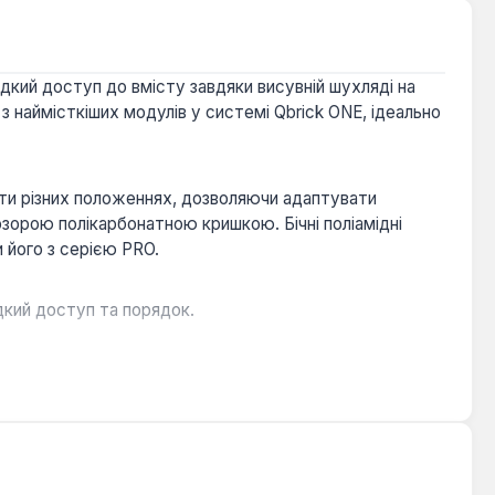
дкий доступ до вмісту завдяки висувній шухляді на
з наймісткіших модулів у системі Qbrick ONE, ідеально
яти різних положеннях, дозволяючи адаптувати
розорою полікарбонатною кришкою. Бічні поліамідні
 його з серією PRO.
дкий доступ та порядок.
ь робочого простору.
астосування.
алів, які потребують мобільного, добре організованого