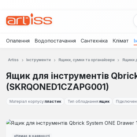
рейти до основного вмісту
Перейти до пошуку
Перейти до основної навігації
Опалення
Водопостачання
Сантехніка
Клімат
І
Artiss
Інструменти
Ящики, сумки та органайзери
Ящики 
Ящик для інструментів Qbrick
(SKRQONED1CZAPG001)
Матеріал корпусу:
пластик
Тип обладнання:
ящик
Підключен
Пропустити галерею зображень
Немає в наявності