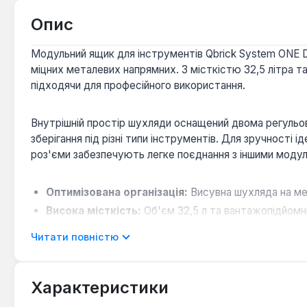
Опис
Модульний ящик для інструментів Qbrick System ONE Dr
міцних металевих напрямних. З місткістю 32,5 літра т
підходячи для професійного використання.
Внутрішній простір шухляди оснащений двома регульов
зберігання під різні типи інструментів. Для зручності
роз'єми забезпечують легке поєднання з іншими модуля
Оптимізована організація:
Висувна шухляда на ме
Висока місткість:
Об'єм 32,5 л та вантажопідйомні
Модульність та сумісність:
Легко інтегрується з
Читати повністю
Надійний захист:
Сталевий засув з можливістю вст
Гнучкість використання:
Бічні ручки для перенесе
Характеристики
Ящик для інструментів Qbrick System ONE Drawer 1 Too