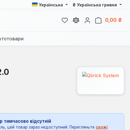
₴
Українська
Українська гривня
У вас є 0 у списку бажань
Кош
0,00 ₴
втотовари
2.0
р тимчасово відсутній
ль, цей товар зараз недоступний. Перегляньте
схожі