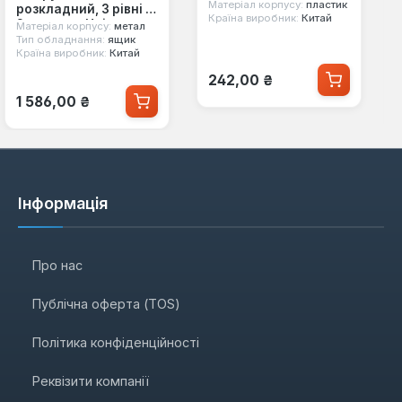
MasterTool 79-2074
Матеріал корпусу:
пластик
розкладний, 3 рівні з
Країна виробник:
Китай
2 ручками Unitraum
Матеріал корпусу:
метал
(UNBC122B)
Тип обладнання:
ящик
Країна виробник:
Китай
Звичайна ціна:
242,00 ₴
Звичайна ціна:
1 586,00 ₴
Інформація
Про нас
Публічна оферта (TOS)
Політика конфіденційності
Реквізити компанії