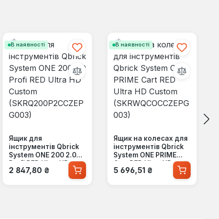
В наявності
В наявності
Ящик для
Ящик на колесах для
інструментів Qbrick
інструментів Qbrick
System ONE 200 2.0
System ONE PRIME
Profi RED Ultra HD
Cart RED Ultra HD
Звичайна ціна:
Звичайна ціна:
2 847,80 ₴
5 696,51 ₴
Custom
Custom
(SKRQ200P2CCZEPG0
(SKRWQCOCCZEPG00
03)
3)