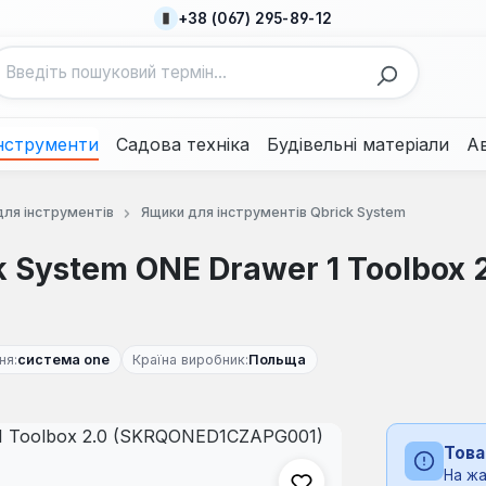
+38 (067) 295-89-12
нструменти
Садова техніка
Будівельні матеріали
А
для інструментів
Ящики для інструментів Qbrick System
 System ONE Drawer 1 Toolbox 
ня:
система one
Країна виробник:
Польща
Това
На жа