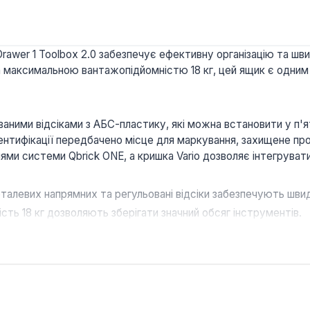
awer 1 Toolbox 2.0 забезпечує ефективну організацію та шви
а максимальною вантажопідйомністю 18 кг, цей ящик є одним 
аними відсіками з АБС-пластику, які можна встановити у п'
 ідентифікації передбачено місце для маркування, захищене п
ми системи Qbrick ONE, а кришка Vario дозволяє інтегрувати
талевих напрямних та регульовані відсіки забезпечують шви
сть 18 кг дозволяють зберігати значний обсяг інструментів.
 системами Qbrick ONE та PRO, розширюючи функціональніст
ановлення навісного замка забезпечує безпеку вмісту.
ння та отвори для кріплення на стіну розширюють сценарії з
lbox 2.0 є універсальним рішенням для майстрів та професіон