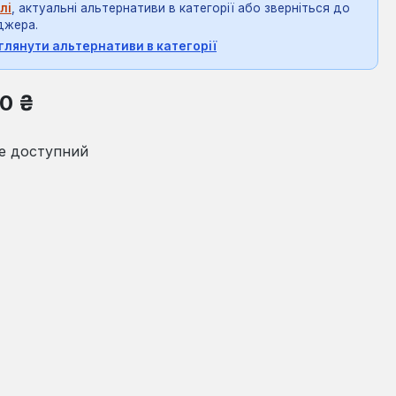
лі
, актуальні альтернативи в категорії або зверніться до
джера.
глянути альтернативи в категорії
на:
0 ₴
е доступний