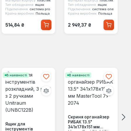
Матеріал корпусу:
пластик
Матеріал корпусу:
пластик
(SKRQPROBEX2CZAPG
3)
Тип обладнання:
ящик
Тип обладнання:
ящик
Підключення:
система pro
Підключення:
система one
003)
Країна виробник:
Польща
Країна виробник:
Польща
Звичайна ціна:
Звичайна ціна:
514,84 ₴
2 949,37 ₴
В наявності
В наявності
Скриня органайзер
РИБАК 13.5"
Ящик для
341х178х151 мм
інструментів