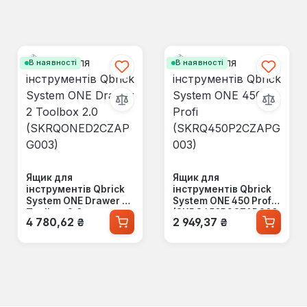
В наявності
В наявності
Ящик для
Ящик для
інструментів Qbrick
інструментів Qbrick
System ONE Drawer 2
System ONE 450 Profi
Toolbox 2.0
(SKRQ450P2CZAPG00
Звичайна ціна:
Звичайна ціна:
4 780,62 ₴
2 949,37 ₴
(SKRQONED2CZAPG00
3)
3)