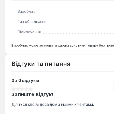
та захищеного зберігання інструментів на будівельних 
та обмеження щодо використання як основи для інших я
Виробник
Тип обладнання
Підключення
Виробник може змінювати характеристики товару без попе
Відгуки та питання
0 з 0 відгуків
Середня оцінка 0 з 5 зірок
Залиште відгук!
Діліться своїм досвідом з іншими клієнтами.