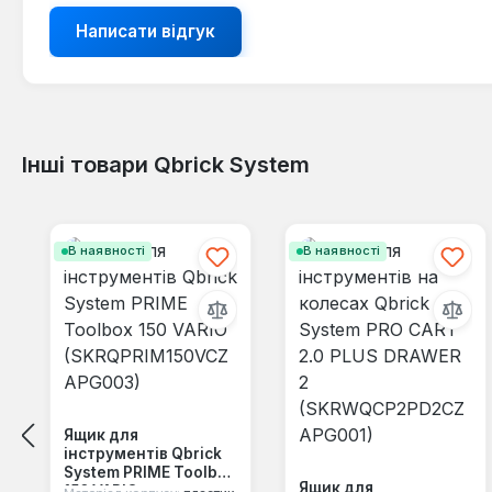
Написати відгук
Інші товари Qbrick System
Пропустити галерею продуктів
В наявності
В наявності
Ящик для
інструментів Qbrick
System PRIME Toolbox
Ящик для
150 VARIO