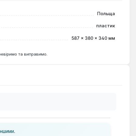
 врахувати несумісність з ONE Transport Platform 1.0
Польща
пластик
587 × 380 × 340 мм
ревіримо та виправимо.
іншими.