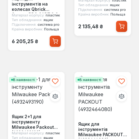
Матеріал корпусу:
пластик
інструментів на
(SKRQPROD1B2CZAPG
Тип обладнання:
ящик
колесах Qbrick
Підключення:
система pro
003)
System PRO CART 2.0
Країна виробник:
Польща
Матеріал корпусу:
пластик
PLUS DRAWER 3
Тип обладнання:
ящик
Звичайна ціна:
Підключення:
система pro
(SKRWQCP2PD3CZAP
2 135,48 ₴
Країна виробник:
Польща
G001)
Звичайна ціна:
6 205,25 ₴
В наявності
В наявності
Ящик 2+1 для
інструменту
Ящик для
Milwaukee Packout
інструментів
(4932493190)
Матеріал корпусу:
пластик
Milwaukee PACKOUT
Тип обладнання:
ящик