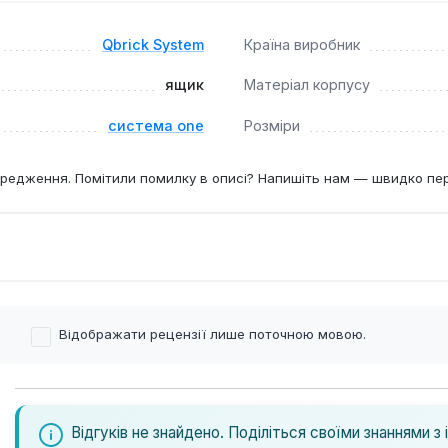
майданчиках, у майстернях або під час виїзних робіт. Важливо
щиків серії Drawer.
Qbrick System
Країна виробник
ящик
Матеріал корпусу
система one
Розміри
редження. Помітили помилку в описі? Напишіть нам — швидко пе
Відображати рецензії лише поточною мовою.
Відгуків не знайдено. Поділіться своїми знаннями з 