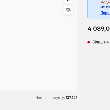
моде
мене
Пере
Звичайна ці
4 089,0
Більше н
Номер продукту:
137445