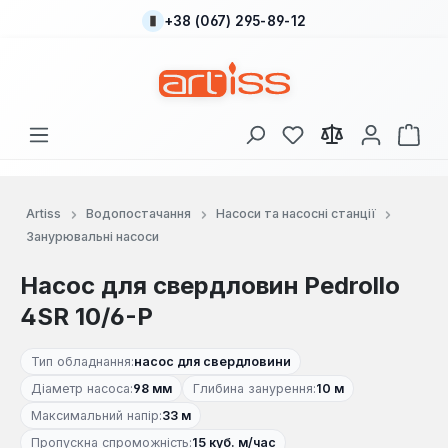
+38 (067) 295-89-12
Перейти до основного вмісту
У вас є 0 у списку
Кош
Artiss
Водопостачання
Насоси та насосні станції
Занурювальні насоси
Насос для свердловин Pedrollo
4SR 10/6-P
Тип обладнання:
насос для свердловини
Діаметр насоса:
98 мм
Глибина занурення:
10 м
Максимальний напір:
33 м
Пропускна спроможність:
15 куб. м/час