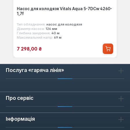
Насос для колодязя Vitals Aqua 5-7DCw 4260-
1,7f
Тип обладнання:
насос для колодязя
Діаметр насоса:
126 мм
Глибина занурення:
40 м
Максимальний напір:
69 м
Ціна продажу:
7 298,00 ₴
Послуга «гаряча лінія»
Про сервіс
Інформація