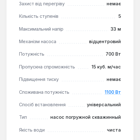
10 метрів, де потрібна стабільна подача чистої
Захист від перегріву
немає
води з помірним вмістом абразивних частинок. Він
підходить для використання в складі
Кількість ступенів
5
автоматичних водопідйомних станцій, для систем
Максимальний напір
33 м
поливу та навіть для пожежогасіння,
забезпечуючи стабільне водопостачання при
Механізм насоса
відцентровий
температурі рідини до 35°C.
Потужність
700 Вт
Пропускна спроможність
15 куб. м/час
Підвищення тиску
немає
Споживана потужність
1100 Вт
Спосіб встановлення
універсальний
Тип
насос погружной скважинный
Якість води
чиста