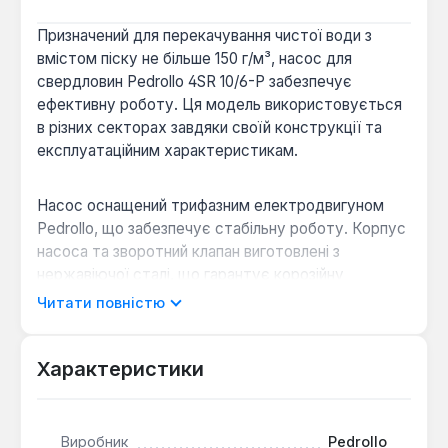
Призначений для перекачування чистої води з
вмістом піску не більше 150 г/м³, насос для
свердловин Pedrollo 4SR 10/6-P забезпечує
ефективну роботу. Ця модель використовується
в різних секторах завдяки своїй конструкції та
експлуатаційним характеристикам.
Насос оснащений трифазним електродвигуном
Pedrollo, що забезпечує стабільну роботу. Корпус
насоса та зворотний клапан виготовлені з
нержавіючої сталі, що гарантує корозійну
стійкість та довговічність. Робочі колеса виконані
Читати повністю
з норілу, а п'ять робочих ступенів дозволяють
досягати максимального напору до 33 метрів при
продуктивності до 15 куб. м/год. Наявність
Характеристики
кріплення для страховочного троса з нержавіючої
сталі сприяє безпеці монтажу та експлуатації.
Виробник
Pedrollo