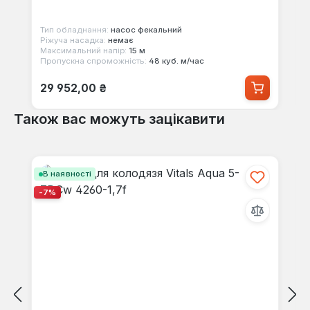
Тип обладнання:
насос фекальний
Ріжуча насадка:
немає
Максимальний напір:
15 м
Пропускна спроможність:
48 куб. м/час
Звичайна ціна:
29 952,00 ₴
Також вас можуть зацікавити
Пропустити галерею продуктів
В наявності
-7%