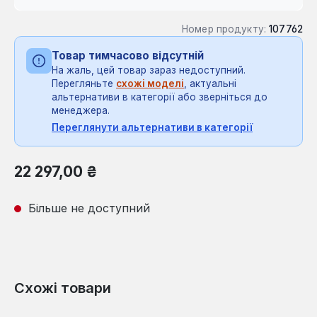
Номер продукту:
107762
Товар тимчасово відсутній
На жаль, цей товар зараз недоступний.
Перегляньте
схожі моделі
, актуальні
альтернативи в категорії або зверніться до
менеджера.
Переглянути альтернативи в категорії
Звичайна ціна:
22 297,00 ₴
Більше не доступний
Схожі товари
Пропустити галерею продуктів