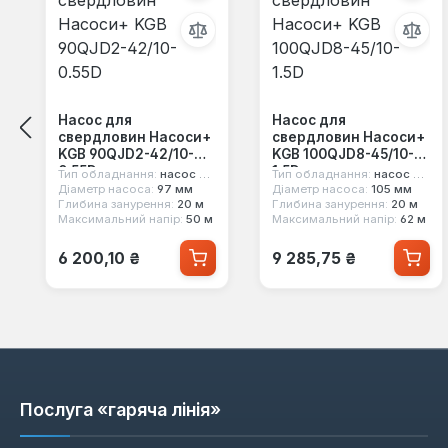
Насос для
Насос для
свердловин Насоси+
свердловин Насоси+
KGB 90QJD2-42/10-
KGB 100QJD8-45/10-
0.55D
1.5D
Тип обладнання:
насос для свердловини
Тип обладнання:
насос для свердловини
Діаметр насоса:
97 мм
Діаметр насоса:
105 мм
Глибина занурення:
20 м
Глибина занурення:
20 м
Максимальний напір:
50 м
Максимальний напір:
62 м
Звичайна ціна:
Звичайна ціна:
6 200,10 ₴
9 285,75 ₴
Послуга «гаряча лінія»