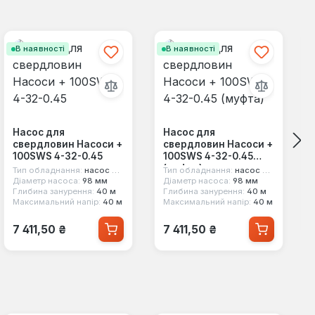
В наявності
В наявності
Насос для
Насос для
свердловин Насоси +
свердловин Насоси +
100SWS 4-32-0.45
100SWS 4-32-0.45
(муфта)
Тип обладнання:
насос для свердловини
Тип обладнання:
насос для свердловини
Діаметр насоса:
98 мм
Діаметр насоса:
98 мм
Глибина занурення:
40 м
Глибина занурення:
40 м
Максимальний напір:
40 м
Максимальний напір:
40 м
Звичайна ціна:
Звичайна ціна:
7 411,50 ₴
7 411,50 ₴