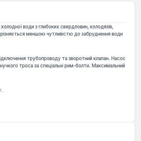
 холодної води з глибоких свердловин, колодязів,
дрізняється меншою чутливістю до забруднення води
 підключення трубопроводу та зворотний клапан. Насос
гнучкого троса за спеціальні рим-болти. Максимальний
т.
рою до +35°C.
користання в системах поливу та зрошення, а також
боких джерел, навіть за наявності невеликих домішок.