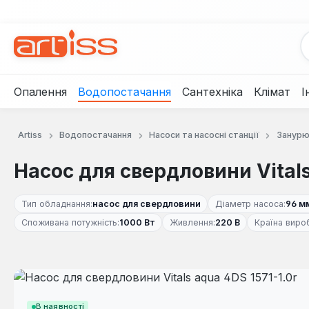
рейти до основного вмісту
Перейти до пошуку
Перейти до основної навігації
Опалення
Водопостачання
Сантехніка
Клімат
І
Artiss
Водопостачання
Насоси та насосні станції
Занурю
Насос для свердловини Vitals
Тип обладнання:
насос для свердловини
Діаметр насоса:
96 м
Споживана потужність:
1000 Вт
Живлення:
220 В
Країна виро
Пропустити галерею зображень
В наявності