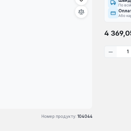
Швид
По всій
Оплат
Або ка
Звичайна ці
4 369,0
Кількіс
Номер продукту:
104044