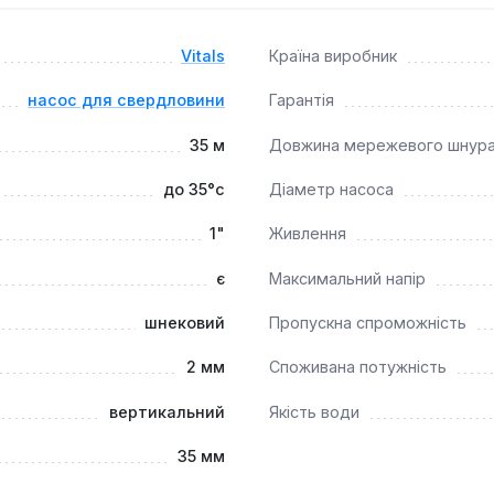
Vitals
Країна виробник
насос для свердловини
Гарантія
35 м
Довжина мережевого шнур
до 35°c
Діаметр насоса
1"
Живлення
є
Максимальний напір
шнековий
Пропускна спроможність
2 мм
Споживана потужність
вертикальний
Якість води
35 мм