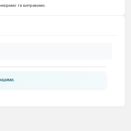
ревіримо та виправимо.
іншими.