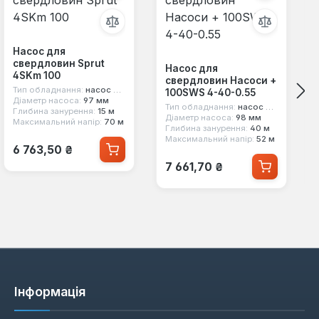
Насос для
свердловин Sprut
Насос для
4SKm 100
свердловин Насоси +
Тип обладнання:
насос для свердловини
100SWS 4-40-0.55
Діаметр насоса:
97 мм
Тип обладнання:
насос для свердловини
Глибина занурення:
15 м
Діаметр насоса:
98 мм
Максимальний напір:
70 м
Глибина занурення:
40 м
Максимальний напір:
52 м
Звичайна ціна:
6 763,50 ₴
Звичайна ціна:
7 661,70 ₴
Інформація