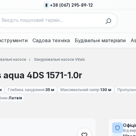
+38 (067) 295-89-12
нструменти
Садова техніка
Будівельні матеріали
А
вальні насоси
Занурювальні насоси Vitals
 aqua 4DS 1571-1.0r
м
Глибина занурення:
35 м
Максимальний напір:
130 м
Пропускн
бник:
Латвія
Офіці
Від ви