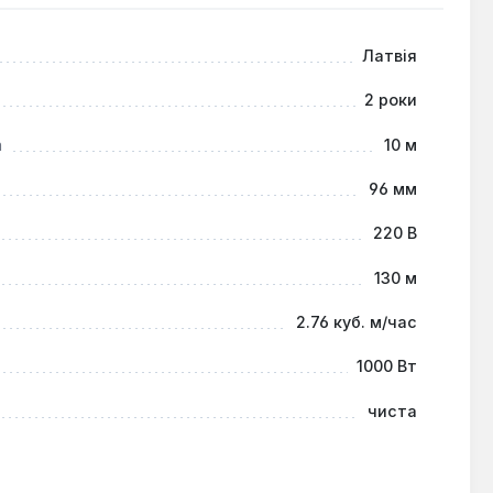
Латвія
2 роки
а
10 м
96 мм
220 В
130 м
2.76 куб. м/час
1000 Вт
чиста