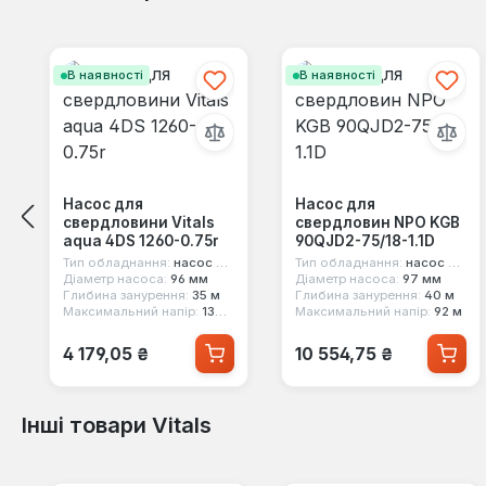
Пропустити галерею продуктів
В наявності
В наявності
Насос для
Насос для
свердловини Vitals
свердловин NPO KGB
aqua 4DS 1260-0.75r
90QJD2-75/18-1.1D
Тип обладнання:
насос для свердловини
Тип обладнання:
насос для свердловини
Діаметр насоса:
96 мм
Діаметр насоса:
97 мм
Глибина занурення:
35 м
Глибина занурення:
40 м
Максимальний напір:
130 м
Максимальний напір:
92 м
Звичайна ціна:
Звичайна ціна:
4 179,05 ₴
10 554,75 ₴
Інші товари Vitals
Пропустити галерею продуктів