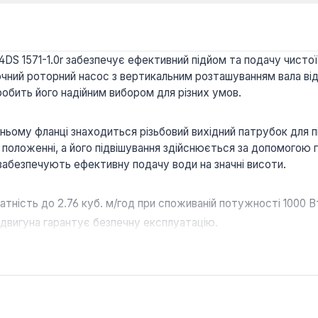
4DS 1571-1.0r забезпечує ефективний підйом та подачу чистої
чний роторний насос з вертикальним розташуванням вала ві
робить його надійним вибором для різних умов.
рхньому фланці знаходиться різьбовий вихідний патрубок для
 положенні, а його підвішування здійснюється за допомогою 
 забезпечують ефективну подачу води на значні висоти.
тність до 2.76 куб. м/год при споживаній потужності 1000 В
 двигуна гарантує безпечну експлуатацію.
ди з розміром фільтрованих частинок до 2 мм та температу
анізації автономного водопостачання приватних будинків, ви
плуатації в умовах, де потрібна стабільна подача води з гли