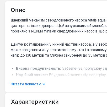
Опис
Шнековий механізм свердловинного насоса Vitals aqua 
цистерн та інших джерел. Цей занурювальний монобло
порівняно з іншими типами свердловинних насосів, що 
Двигун розташований у нижній частині насоса, а у ве
може працювати як у вертикальному, так і в похилому
напір до 130 метрів та глибина занурення до 35 метрів
Висока продуктивність:
Забезпечує пропускну зда
Надійний захист:
Вбудований захист від перегріву
Допустимі параметри:
Призначений для чистої во
Читати повністю
Цей шнековий насос є універсальним рішенням для орг
для водовідведення чистої води. Він підходить для екс
Характеристики