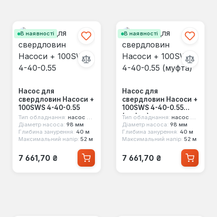
В наявності
В наявності
Насос для
Насос для
свердловин Насоси +
свердловин Насоси +
100SWS 4-40-0.55
100SWS 4-40-0.55
(муфта)
Тип обладнання:
насос для свердловини
Тип обладнання:
насос для свердловини
Діаметр насоса:
98 мм
Діаметр насоса:
98 мм
Глибина занурення:
40 м
Глибина занурення:
40 м
Максимальний напір:
52 м
Максимальний напір:
52 м
Звичайна ціна:
Звичайна ціна:
7 661,70 ₴
7 661,70 ₴