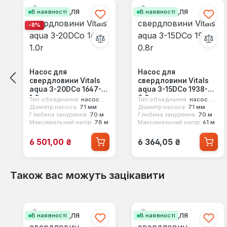
В наявності
В наявності
-8%
Насос для
Насос для
свердловини Vitals
свердловини Vitals
aqua 3-20DCo 1647-
aqua 3-15DCo 1938-
1.0r
0.8r
Тип обладнання:
насос для свердловини
Тип обладнання:
насос для свердловини
Діаметр насоса:
71 мм
Діаметр насоса:
71 мм
Глибина занурення:
70 м
Глибина занурення:
70 м
Максимальний напір:
78 м
Максимальний напір:
61 м
Ціна продажу:
Звичайна ціна:
6 501,00 ₴
6 364,05 ₴
Також вас можуть зацікавити
Пропустити галерею продуктів
В наявності
В наявності