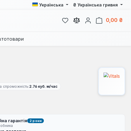
₴
Українська
Українська гривня
У вас є 0 у списку бажань
Кош
0,00 ₴
втотовари
а спроможність:
2.76 куб. м/час
йна гарантія
2 роки
робника