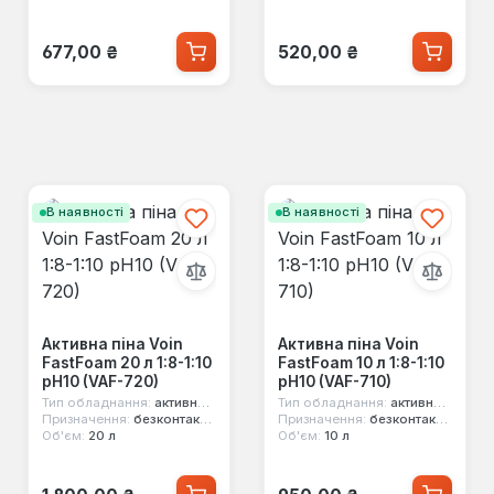
Звичайна ціна:
Звичайна ціна:
677,00 ₴
520,00 ₴
В наявності
В наявності
Активна піна Voin
Активна піна Voin
FastFoam 20 л 1:8-1:10
FastFoam 10 л 1:8-1:10
pH10 (VAF-720)
pH10 (VAF-710)
Тип обладнання:
активна піна
Тип обладнання:
активна піна
Призначення:
безконтактне миття
Призначення:
безконтактне миття
Об'єм:
20 л
Об'єм:
10 л
Звичайна ціна:
Звичайна ціна: