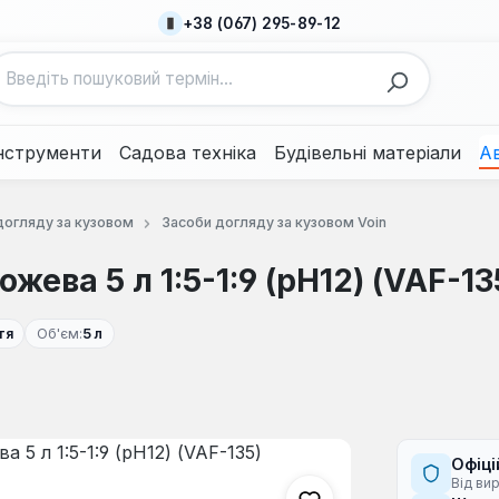
+38 (067) 295-89-12
нструменти
Садова техніка
Будівельні матеріали
А
догляду за кузовом
Засоби догляду за кузовом Voin
жева 5 л 1:5-1:9 (pH12) (VAF-13
тя
Об'єм:
5 л
Офіці
Від ви