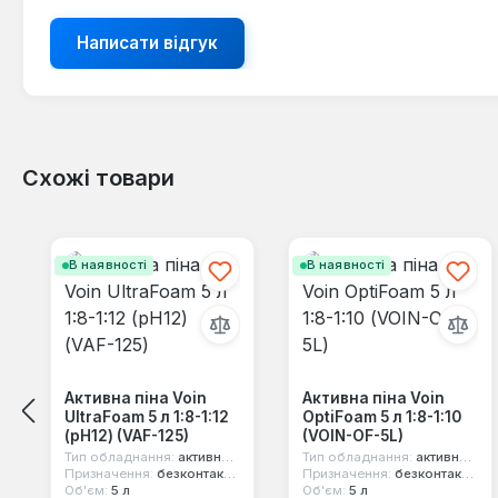
Написати відгук
Схожі товари
Пропустити галерею продуктів
В наявності
В наявності
Активна піна Voin
Активна піна Voin
UltraFoam 5 л 1:8-1:12
OptiFoam 5 л 1:8-1:10
(pH12) (VAF-125)
(VOIN-OF-5L)
Тип обладнання:
активна піна
Тип обладнання:
активна піна
Призначення:
безконтактне миття
Призначення:
безконтактне миття
Об'єм:
5 л
Об'єм:
5 л