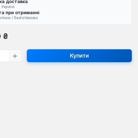
ка доставка
 Україні
а при отриманні
рткою / безготівково
на:
0 ₴
ть товару: Введіть потрібну кількість
Купити