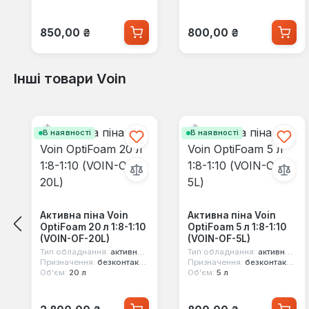
Звичайна ціна:
Звичайна ціна:
850,00 ₴
800,00 ₴
Інші товари Voin
Пропустити галерею продуктів
В наявності
В наявності
Активна піна Voin
Активна піна Voin
OptiFoam 20 л 1:8-1:10
OptiFoam 5 л 1:8-1:10
(VOIN-OF-20L)
(VOIN-OF-5L)
Тип обладнання:
активна піна
Тип обладнання:
активна піна
Призначення:
безконтактне миття
Призначення:
безконтактне миття
Об'єм:
20 л
Об'єм:
5 л
Звичайна ціна:
Звичайна ціна: