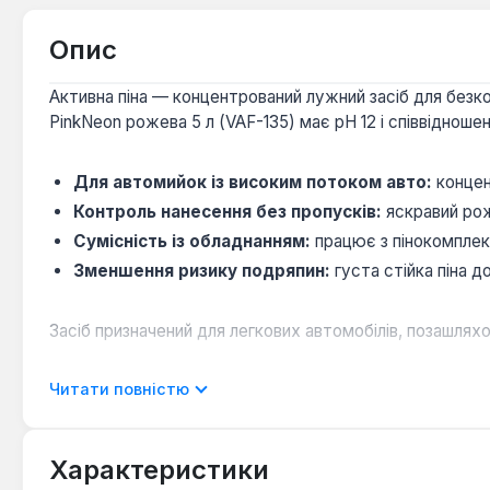
Опис
Активна піна — концентрований лужний засіб для безко
PinkNeon рожева 5 л (VAF-135) має pH 12 і співвідноше
Для автомийок із високим потоком авто:
концен
Контроль нанесення без пропусків:
яскравий роже
Сумісність із обладнанням:
працює з пінокомплек
Зменшення ризику подряпин:
густа стійка піна 
Засіб призначений для легкових автомобілів, позашляхов
Читати повністю
Чи підходить для миття взимку при мінусовій т
Так — лужна формула pH 12 ефективно розчиняє зал
Характеристики