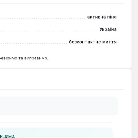
нцентрату в клапанах і подовжує термін служби
активна піна
Україна
безконтактне миття
ревіримо та виправимо.
іншими.