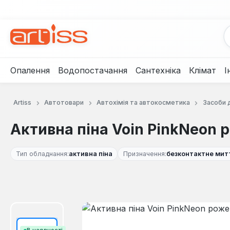
рейти до основного вмісту
Перейти до пошуку
Перейти до основної навігації
Опалення
Водопостачання
Сантехніка
Клімат
І
Artiss
Автотовари
Автохімія та автокосметика
Засоби 
Активна піна Voin PinkNeon ро
Тип обладнання:
активна піна
Призначення:
безконтактне мит
Пропустити галерею зображень