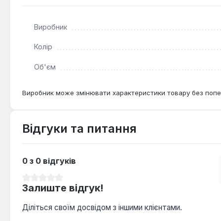
Як часто потрібно чистити пінокомплект після 
Після кожного застосування промийте систему чис
Виробник
обладнання.
Колір
Об'єм
Виробник може змінювати характеристики товару без попе
Відгуки та питання
0 з 0 відгуків
Середня оцінка 0 з 5 зірок
Залиште відгук!
Діліться своїм досвідом з іншими клієнтами.