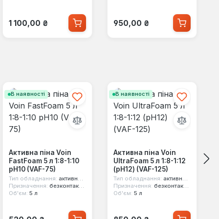
Звичайна ціна:
Звичайна ціна:
1 100,00 ₴
950,00 ₴
В наявності
В наявності
Активна піна Voin
Активна піна Voin
FastFoam 5 л 1:8-1:10
UltraFoam 5 л 1:8-1:12
pH10 (VAF-75)
(pH12) (VAF-125)
Тип обладнання:
активна піна
Тип обладнання:
активна піна
Призначення:
безконтактне миття
Призначення:
безконтактне миття
Об'єм:
5 л
Об'єм:
5 л
Звичайна ціна:
Звичайна ціна: