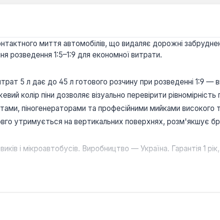
нтактного миття автомобілів, що видаляє дорожні забрудненн
ння розведення 1:5–1:9 для економної витрати.
трат 5 л дає до 45 л готового розчину при розведенні 1:9 — 
вий колір піни дозволяє візуально перевірити рівномірність п
тами, піногенераторами та професійними мийками високого 
довго утримується на вертикальних поверхнях, розм'якшує бр
иків і мікроавтобусів. Виробництво — Україна. Гарантія 1 рік,
емпературі?
ишки протиожеледних реагентів і дорожнього бруду при темп