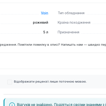
використання?
тою водою протягом 30 секунд — це запобігає засиханню ко
Voin
Тип обладнання
рожевий
Країна походження
5 л
Призначення
редження. Помітили помилку в описі? Напишіть нам — швидко пе
Відображати рецензії лише поточною мовою.
Відгуків не знайдено. Поділіться своїми знаннями з 