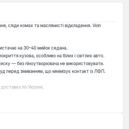
я, сліди комах та маслянисті відкладення. Voin
вистачає на 30–40 мийок седана.
окриття кузова, особливо на білих і світлих авто.
тиску — без піноутворювача не використовувати.
уд перед змиванням, що мінімізує контакт із ЛФП.
 доставка по Україні.
ературі від -5 °C до +40 °C.