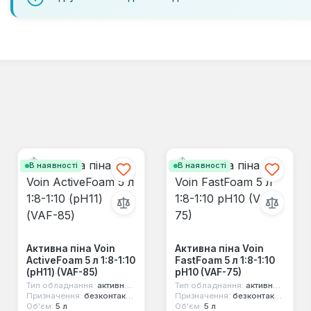
В наявності
В наявності
Активна піна Voin
Активна піна Voin
ActiveFoam 5 л 1:8-1:10
FastFoam 5 л 1:8-1:10
(pH11) (VAF-85)
pH10 (VAF-75)
Тип обладнання:
активна піна
Тип обладнання:
активна піна
Призначення:
безконтактне миття
Призначення:
безконтактне миття
Об'єм:
5 л
Об'єм:
5 л