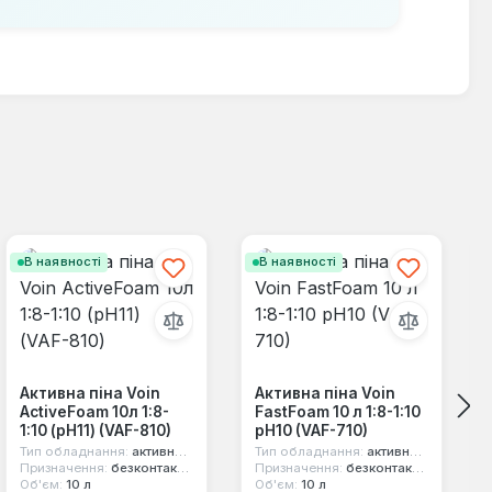
В наявності
В наявності
Активна піна Voin
Активна піна Voin
ActiveFoam 10л 1:8-
FastFoam 10 л 1:8-1:10
1:10 (pH11) (VAF-810)
pH10 (VAF-710)
Тип обладнання:
активна піна
Тип обладнання:
активна піна
Призначення:
безконтактне миття
Призначення:
безконтактне миття
Об'єм:
10 л
Об'єм:
10 л