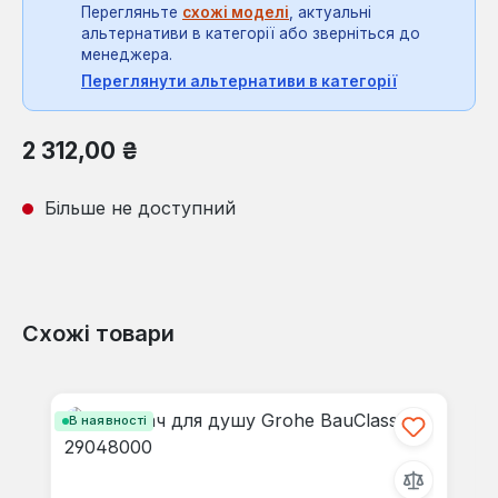
Перегляньте
схожі моделі
, актуальні
альтернативи в категорії або зверніться до
менеджера.
Переглянути альтернативи в категорії
Звичайна ціна:
2 312,00 ₴
Більше не доступний
Схожі товари
Пропустити галерею продуктів
В наявності