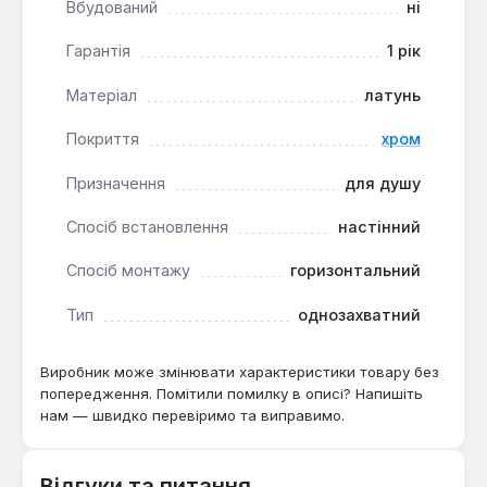
або інших об'єктах з постійною експлуатацією, де
Вбудований
ні
важлива простота обслуговування та стійкість до
Гарантія
1 рік
вологи.
Матеріал
латунь
Покриття
хром
Призначення
для душу
Спосіб встановлення
настінний
Спосіб монтажу
горизонтальний
Тип
однозахватний
Виробник може змінювати характеристики товару без
попередження. Помітили помилку в описі? Напишіть
нам — швидко перевіримо та виправимо.
Відгуки та питання