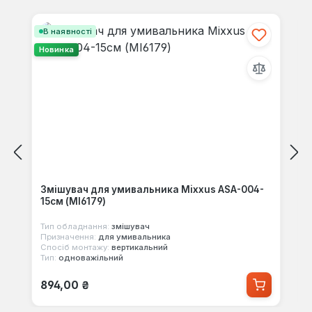
Пропустити галерею продуктів
В наявності
Новинка
Змішувач для умивальника Mixxus ASA-004-
15см (MI6179)
Тип обладнання:
змішувач
Призначення:
для умивальника
Спосіб монтажу:
вертикальний
Тип:
одноважільний
Звичайна ціна:
894,00 ₴