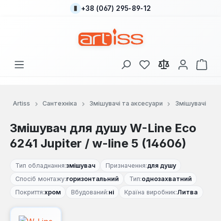
+38 (067) 295-89-12
Перейти до основного вмісту
У вас є 0 у списку
Кош
Artiss
Сантехніка
Змішувачі та аксесуари
Змішувачі
Змішувач для душу W-Line Eco
6241 Jupiter / w-line 5 (14606)
Тип обладнання:
змішувач
Призначення:
для душу
Спосіб монтажу:
горизонтальний
Тип:
однозахватний
Покриття:
хром
Вбудований:
ні
Країна виробник:
Литва