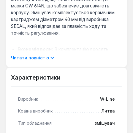
марки CW 614N, що забезпечує довговічність
корпусу. Змішувач комплектується керамічним
картриджем діаметром 40 мм від виробника
SEDAL, який відповідає за плавність ходу та
точність регулювання.
Економія води:
В комплектацію входять
італійські аератори, які зменшують витрату
Читати повністю
води без втрати комфорту під час прийняття
душу.
Характеристики
Надійність експлуатації:
Хромове покриття
захищає поверхню від корозії та механічних
пошкоджень, зберігаючи зовнішній вигляд при
інтенсивному використанні.
Виробник
W-Line
Країна виробник
Литва
Цей змішувач є рішенням для обладнання душової
кабіни або відкритої ніші в санвузлі. Він підходить
Тип обладнання
змішувач
для встановлення в приватних квартирах, готелях