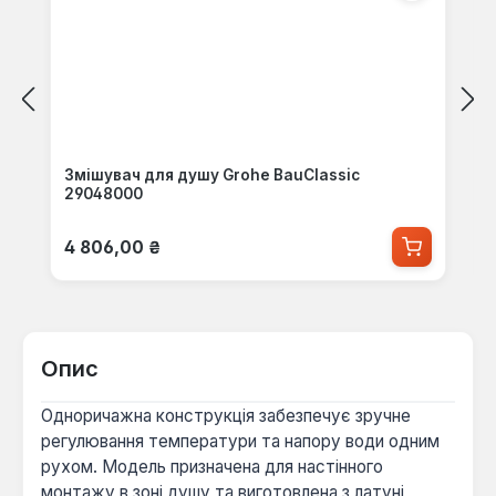
Змішувач для душу Grohe BauClassic
29048000
Звичайна ціна:
4 806,00 ₴
Опис
Одноричажна конструкція забезпечує зручне
регулювання температури та напору води одним
рухом. Модель призначена для настінного
монтажу в зоні душу та виготовлена з латуні