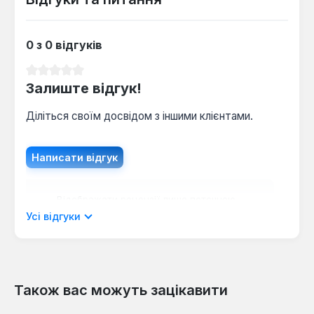
0 з 0 відгуків
Середня оцінка 0 з 5 зірок
Залиште відгук!
Діліться своїм досвідом з іншими клієнтами.
Написати відгук
Відображати рецензії лише поточною
мовою.
Усі відгуки
Також вас можуть зацікавити
Відгуків не знайдено. Поділіться
своїми знаннями з іншими.