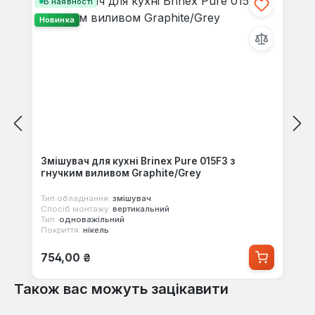
В наявності
Новинка
Змішувач для кухні Brinex Pure 015F3 з
гнучким виливом Graphite/Grey
Тип обладнання:
змішувач
Спосіб монтажу:
вертикальний
Тип:
одноважільний
Покриття:
нікель
Звичайна ціна:
754,00 ₴
Також вас можуть зацікавити