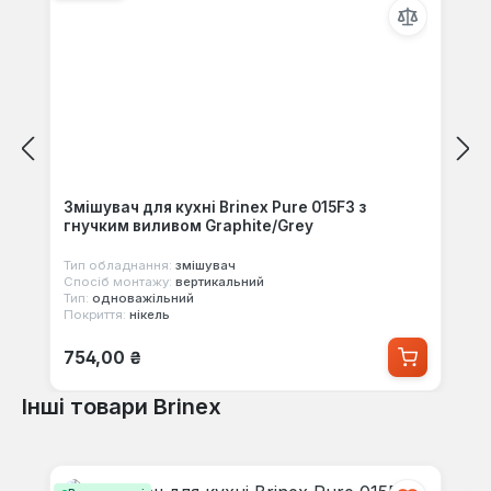
Змішувач для кухні Brinex Pure 015F3 з
гнучким виливом Graphite/Grey
Тип обладнання:
змішувач
Спосіб монтажу:
вертикальний
Тип:
одноважільний
Покриття:
нікель
Звичайна ціна:
754,00 ₴
Інші товари Brinex
Пропустити галерею продуктів