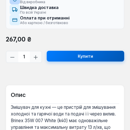
Від виробника
Швидка доставка
По всій Україні
Оплата при отриманні
Або карткою / безготівково
Звичайна ціна:
267,00 ₴
Кількість товару: Введіть потрібну кі
Купити
Опис
Змішувач для кухні — це пристрій для змішування
холодної та гарячої води та подачі її через вилив.
Brinex 35W 007 White (k40) має одноважільне
управління та максимальну витрату 13 л/хв, що