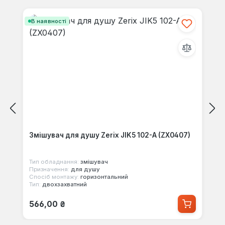
Пропустити галерею продуктів
В наявності
Змішувач для душу Zerix JIK5 102-A (ZX0407)
Тип обладнання:
змішувач
Призначення:
для душу
Спосіб монтажу:
горизонтальний
Тип:
двохзахватний
Звичайна ціна:
566,00 ₴