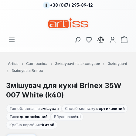
+38 (067) 295-89-12
Перейти до основного вмісту
У вас є 0 у списку
Кош
Artiss
Сантехніка
Змішувачі та аксесуари
Змішувачі
Змішувачі Brinex
Змішувач для кухні Brinex 35W
007 White (k40)
Тип обладнання:
змішувач
Спосіб монтажу:
вертикальний
Тип:
одноважільний
Вбудований:
ні
Країна виробник:
Китай