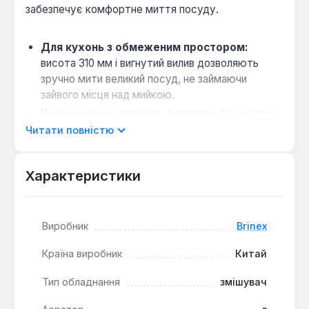
забезпечує комфортне миття посуду.
Для кухонь з обмеженим простором:
висота 310 мм і вигнутий вилив дозволяють
зручно мити великий посуд, не займаючи
зайвого місця над мийкою.
Коли важлива легкість догляду:
біла матова
поверхня з ABS пластику не потребує
Читати повністю
спеціальних засобів для чищення — достатньо
вологої ганчірки для підтримання охайного
Характеристики
вигляду.
Сумісність зі стандартними мийками:
вертикальний монтаж підходить для більшості
Виробник
Brinex
кухонних раковин з отвором діаметром 30-35
мм, що спрощує встановлення.
Країна виробник
Китай
Економія води завдяки аератору:
вбудований аератор насичує потік повітрям,
Тип обладнання
змішувач
зменшуючи витрату води без втрати напору,