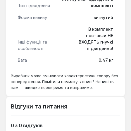
Тип підведення
комплекті
Як часто потрібно чистити аератор?
Аератор рекомендується промивати раз на
Форма виливу
вигнутий
3-6 місяців для запобігання засміченню, що
підтримує стабільну витрату 13 л/хв.
В комплект
поставки НЕ
Інші функції та
ВХОДЯТЬ гнучкі
особливості
підведення!
Вага
0.47 кг
Виробник може змінювати характеристики товару без
попередження. Помітили помилку в описі? Напишіть
нам — швидко перевіримо та виправимо.
Відгуки та питання
0 з 0 відгуків