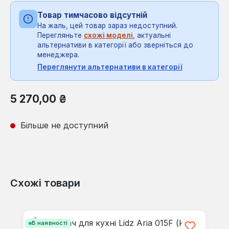
Товар тимчасово відсутній
На жаль, цей товар зараз недоступний.
Перегляньте
схожі моделі
, актуальні
альтернативи в категорії або зверніться до
менеджера.
Переглянути альтернативи в категорії
Звичайна ціна:
5 270,00 ₴
Більше не доступний
Схожі товари
Пропустити галерею продуктів
В наявності