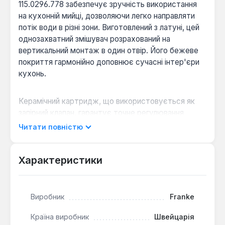
115.0296.778 забезпечує зручність використання
на кухонній мийці, дозволяючи легко направляти
потік води в різні зони. Виготовлений з латуні, цей
однозахватний змішувач розрахований на
вертикальний монтаж в один отвір. Його бежеве
покриття гармонійно доповнює сучасні інтер'єри
кухонь.
Керамічний картридж, що використовується як
запірний клапан, гарантує точне регулювання
температури та напору води, а також тривалий
Читати повністю
термін служби без протікань. Знімний
багаторівневий аератор сприяє економії води та
формуванню м'якого, насиченого повітрям потоку,
Характеристики
запобігаючи розбризкуванню. Гнучке підведення з
приєднувальним розміром 1/2" спрощує процес
встановлення.
Виробник
Franke
Країна виробник
Швейцарія
Зручність використання:
Висота змішувача