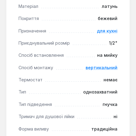
Матеріал
латунь
Покриття
бежевий
Призначення
для кухні
Приєднувальний розмір
1/2"
Спосіб встановлення
на мийку
Спосіб монтажу
вертикальний
Термостат
немає
Тип
однозахватний
Тип підведення
гнучка
Тримач для душової лійки
ні
Форма виливу
традиційна