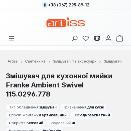
+38 (067) 295-89-12
Перейти до основного вмісту
У вас є 0 у списку
Кош
Artiss
Сантехніка
Змішувачі та аксесуари
Змішувачі
Змішувач для кухонної мийки
Franke Ambient Swivel
115.0296.778
Тип обладнання:
змішувач
Призначення:
для кухні
Спосіб монтажу:
вертикальний
Тип:
однозахватний
Покриття:
бежевий
Вбудований:
ні
Країна виробник:
Швейцарія