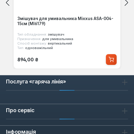
Змішувач для умивальника Mixxus ASA-004-
15см (MI6179)
Тип обладнання:
змішувач
Призначення:
для умивальника
Спосіб монтажу:
вертикальний
Тип:
одноважільний
Звичайна ціна:
894,00 ₴
Послуга «гаряча лінія»
Про сервіс
Інформація