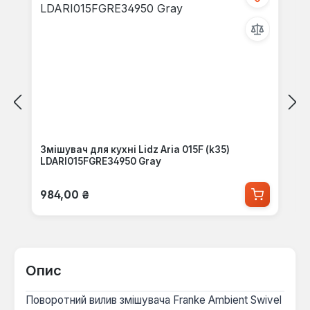
Змішувач для кухні Lidz Aria 015F (k35)
LDARI015FGRE34950 Gray
Звичайна ціна:
984,00 ₴
Опис
Поворотний вилив змішувача Franke Ambient Swivel