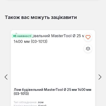
Також вас можуть зацікавити
Відгуків не знайдено. Поділіться
своїми знаннями з іншими.
Пропустити галерею продуктів
В наявності
Лом будівельний MasterTool Ø 25 мм 1400 мм
(03-1013)
Тип обладнання:
лом
Країна виробник:
Китай