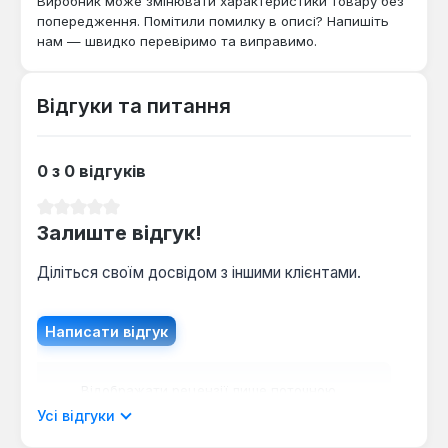
Виробник може змінювати характеристики товару без
попередження. Помітили помилку в описі? Напишіть
нам — швидко перевіримо та виправимо.
Відгуки та питання
0 з 0 відгуків
Середня оцінка 0 з 5 зірок
Залиште відгук!
Діліться своїм досвідом з іншими клієнтами.
Написати відгук
Відображати рецензії лише поточною
мовою.
Усі відгуки