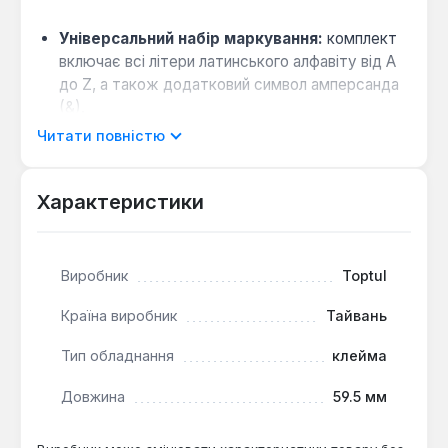
Універсальний набір маркування:
комплект
включає всі літери латинського алфавіту від A
до Z, а також додатковий символ амперсанда
(&).
Зручне застосування:
шестигранний
Читати повністю
приєднувальний профіль 6.35 мм (1/4")
дозволяє використовувати клейма з ручними
Характеристики
та механізованими тримачами.
Ці клейма призначені для нанесення чітких,
Виробник
Toptul
нестираючих позначок на металевих деталях,
інструменті або обладнанні в умовах майстерень,
Країна виробник
Тайвань
виробництва та ремонтних служб. Набір
забезпечує повний спектр для буквеного
Тип обладнання
клейма
маркування.
Довжина
59.5 мм