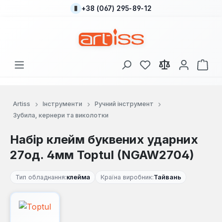
+38 (067) 295-89-12
Перейти до основного вмісту
У вас є 0 у списку
Кош
Artiss
Інструменти
Ручний інструмент
Зубила, кернери та виколотки
Набір клейм буквених ударних
27од. 4мм Toptul (NGAW2704)
Тип обладнання:
клейма
Країна виробник:
Тайвань