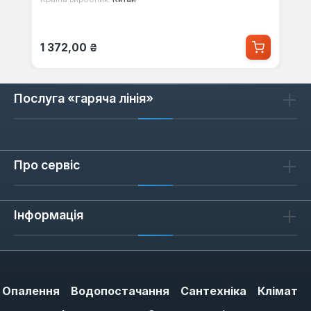
Звичайна ціна:
1 372,00 ₴
Послуга «гаряча лінія»
Про сервіс
Інформація
Опалення
Водопостачання
Сантехніка
Клімат