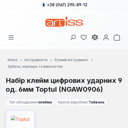
+38 (067) 295-89-12
Перейти до основного вмісту
У вас є 0 у списку
Кош
Artiss
Інструменти
Ручний інструмент
Зубила, кернери та виколотки
Набір клейм цифрових ударних 9
од. 6мм Toptul (NGAW0906)
Тип обладнання:
клейма
Країна виробник:
Тайвань