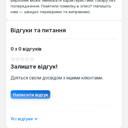
Виробник може змінювати характеристики товару без
для професіоналів, яким потрібно створювати
попередження. Помітили помилку в описі? Напишіть
стійкі, добре читабельні позначки.
нам — швидко перевіримо та виправимо.
Відгуки та питання
0 з 0 відгуків
Середня оцінка 0 з 5 зірок
Залиште відгук!
Діліться своїм досвідом з іншими клієнтами.
Написати відгук
Відображати рецензії лише поточною
мовою.
Усі відгуки