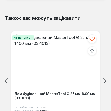
Також вас можуть зацікавити
Відгуків не знайдено. Поділіться
своїми знаннями з іншими.
Пропустити галерею продуктів
В наявності
Лом будівельний MasterTool Ø 25 мм 1400 мм
(03-1013)
Тип обладнання:
лом
Країна виробник:
Китай