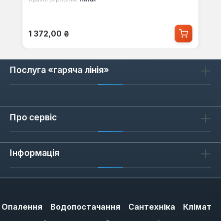
Звичайна ціна:
1 372,00 ₴
Послуга «гаряча лінія»
Про сервіс
Інформація
Опалення
Водопостачання
Сантехніка
Клімат