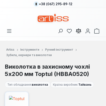
+38 (067) 295-89-12
Перейти до основного вмісту
У вас є 0 у списку
Кош
Artiss
Інструменти
Ручний інструмент
Зубила, кернери та виколотки
Виколотка в захисному чохлі
5x200 мм Toptul (HBBA0520)
Тип обладнання:
виколотка
Країна виробник:
Тайвань