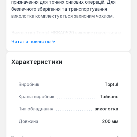
призначення для точних силових операцій. Для
безпечного зберігання та транспортування
виколотка комплектується захисним чохлом.
Виколотка Toptul HBBA0520 використовується в
слюсарних, ремонтних та монтажних роботах для
Читати повністю
вибивання штифтів, шплінтів, шпонок або інших
закріплювальних елементів. Її розміри та матеріал
роблять її придатною для робіт у
Характеристики
важкодоступних місцях, де потрібна точність та
контроль за силою удару.
Виробник
Toptul
Країна виробник
Тайвань
Тип обладнання
виколотка
Довжина
200 мм