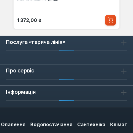
Звичайна ціна:
1 372,00 ₴
Послуга «гаряча лінія»
Про сервіс
Інформація
Опалення
Водопостачання
Сантехніка
Клімат