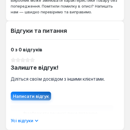
Виробник може змінювати характеристики товару без
попередження. Помітили помилку в описі? Напишіть
нам — швидко перевіримо та виправимо.
Відгуки та питання
0 з 0 відгуків
Середня оцінка 0 з 5 зірок
Залиште відгук!
Діліться своїм досвідом з іншими клієнтами.
Написати відгук
Відображати рецензії лише поточною
мовою.
Усі відгуки