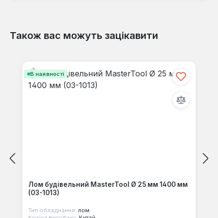
Також вас можуть зацікавити
Відгуків не знайдено. Поділіться
своїми знаннями з іншими.
Пропустити галерею продуктів
В наявності
Лом будівельний MasterTool Ø 25 мм 1400 мм
(03-1013)
Тип обладнання:
лом
Країна виробник:
Китай