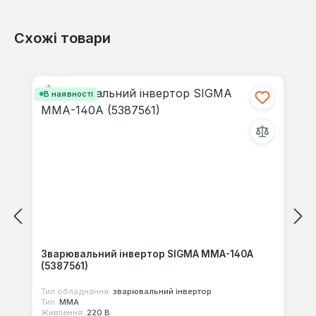
Схожі товари
Відгуків не знайдено. Поділіться
своїми знаннями з іншими.
Пропустити галерею продуктів
В наявності
Зварювальний інвертор SIGMA ММА-140А
(5387561)
Тип обладнання:
зварювальний інвертор
Тип:
MMA
Живлення:
220 В