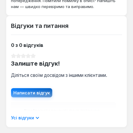
попередження. Помітили помилку в описі? Напишіть
нам — швидко перевіримо та виправимо.
Відгуки та питання
0 з 0 відгуків
Середня оцінка 0 з 5 зірок
Залиште відгук!
Діліться своїм досвідом з іншими клієнтами.
Написати відгук
Відображати рецензії лише поточною
мовою.
Усі відгуки