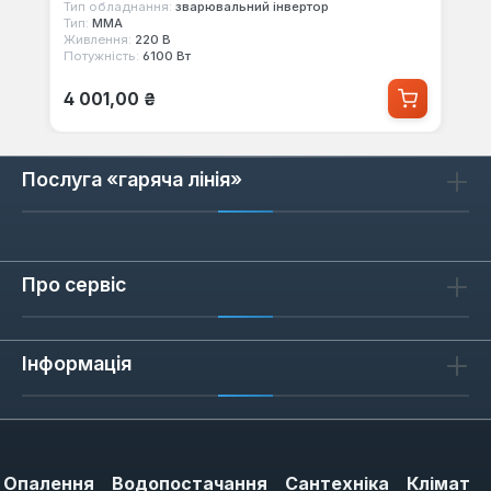
Тип обладнання:
зварювальний інвертор
Тип:
MMA
Живлення:
220 В
Потужність:
6100 Вт
Звичайна ціна:
4 001,00 ₴
Послуга «гаряча лінія»
Про сервіс
Інформація
Опалення
Водопостачання
Сантехніка
Клімат