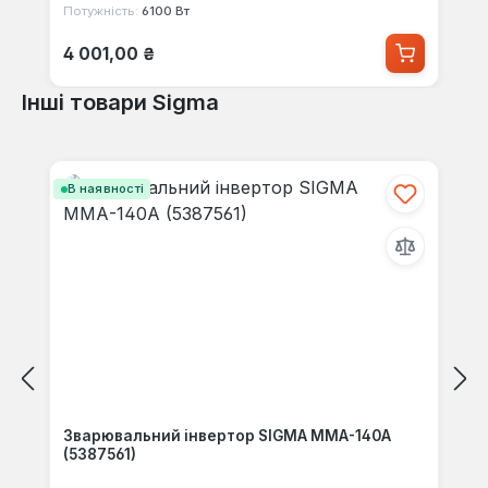
Потужність:
6100 Вт
Звичайна ціна:
4 001,00 ₴
Інші товари Sigma
Пропустити галерею продуктів
В наявності
Зварювальний інвертор SIGMA ММА-140А
(5387561)