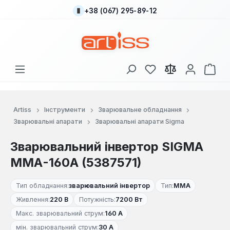
+38 (067) 295-89-12
Перейти до основного вмісту
У вас є 0 у списку
Кош
Artiss
Інструменти
Зварювальне обладнання
Зварювальні апарати
Зварювальні апарати Sigma
Зварювальний інвертор SIGMA
ММА-160А (5387571)
Тип обладнання:
зварювальний інвертор
Тип:
MMA
Живлення:
220 В
Потужність:
7200 Вт
Макс. зварювальний струм:
160 А
мін. зварювальний струм:
30 А