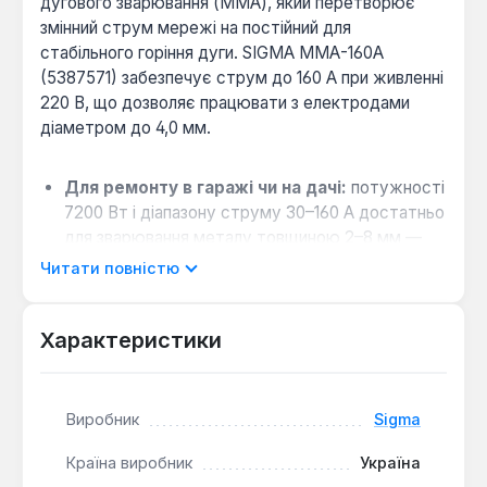
дугового зварювання (MMA), який перетворює
змінний струм мережі на постійний для
стабільного горіння дуги. SIGMA ММА-160А
(5387571) забезпечує струм до 160 А при живленні
220 В, що дозволяє працювати з електродами
діаметром до 4,0 мм.
Для ремонту в гаражі чи на дачі:
потужності
7200 Вт і діапазону струму 30–160 А достатньо
для зварювання металу товщиною 2–8 мм —
типових кузовних робіт, воріт або каркасів.
Читати повністю
Коли обрати замість напівавтомата MIG:
якщо зварювання виконується епізодично і не
Характеристики
потрібен газовий балон — MMA-апарат
простіший в обслуговуванні та дешевший, а
електроди діаметром до 4 мм покривають
більшість побутових задач.
Виробник
Sigma
Стабільність при перепадах напруги:
IGBT-
Країна виробник
Україна
транзистори та захист від перегріву