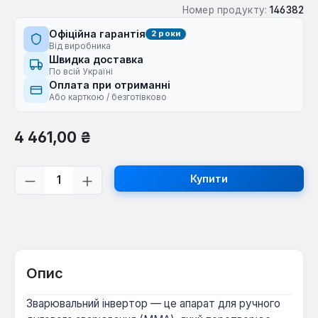
Номер продукту:
146382
Офіційна гарантія
2 роки
Від виробника
Швидка доставка
По всій Україні
Оплата при отриманні
Або карткою / безготівково
Звичайна ціна:
4 461,00 ₴
Кількість товару: Введіть потрібну кі
Купити
Опис
Зварювальний інвертор — це апарат для ручного