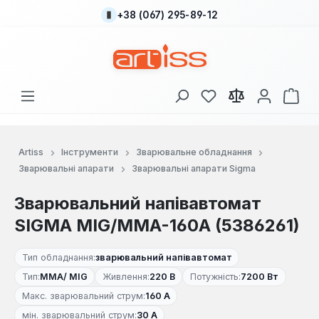
+38 (067) 295-89-12
Перейти до основного вмісту
У вас є 0 у списку
Кош
Artiss
Інструменти
Зварювальне обладнання
Зварювальні апарати
Зварювальні апарати Sigma
Зварювальний напівавтомат
SIGMA MIG/MMA-160A (5386261)
Тип обладнання:
зварювальний напівавтомат
Тип:
MMA/ MIG
Живлення:
220 В
Потужність:
7200 Вт
Макс. зварювальний струм:
160 А
мін. зварювальний струм:
30 А