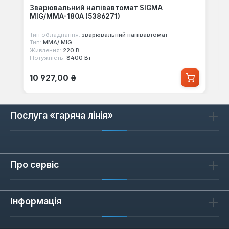
Зварювальний напівавтомат SIGMA
MIG/MMA-180A (5386271)
Тип обладнання:
зварювальний напівавтомат
Тип:
MMA/ MIG
Живлення:
220 В
Потужність:
8400 Вт
Звичайна ціна:
10 927,00 ₴
Послуга «гаряча лінія»
Про сервіс
Інформація