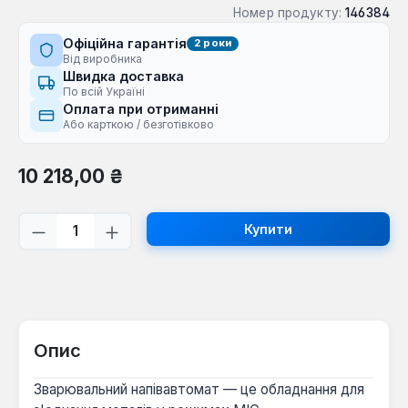
Номер продукту:
146384
Офіційна гарантія
2 роки
Від виробника
Швидка доставка
По всій Україні
Оплата при отриманні
Або карткою / безготівково
Звичайна ціна:
10 218,00 ₴
Кількість товару: Введіть потрібну кі
Купити
Опис
Зварювальний напівавтомат — це обладнання для