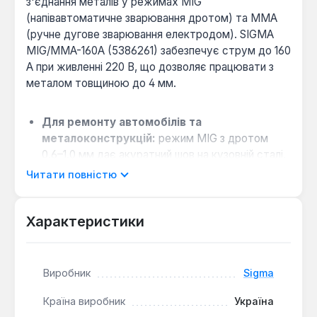
з'єднання металів у режимах MIG
(напівавтоматичне зварювання дротом) та MMA
(ручне дугове зварювання електродом). SIGMA
MIG/MMA-160A (5386261) забезпечує струм до 160
А при живленні 220 В, що дозволяє працювати з
металом товщиною до 4 мм.
Для ремонту автомобілів та
металоконструкцій:
режим MIG з дротом
0,6–1,0 мм дає акуратний шов на кузовній сталі,
а режим MMA з електродом до 4 мм підходить
Читати повністю
для рам і каркасів.
Коли обрати замість звичайного інвертора:
Характеристики
якщо потрібна вища продуктивність і менше
зачищення шва — напівавтомат з дротом
економить час порівняно з електродним
зварюванням.
Виробник
Sigma
Сумісність з мережею 220 В:
потужність
Країна виробник
Україна
7200 Вт і стабільна робота при перепадах