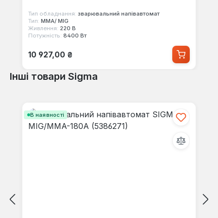
Тип обладнання:
зварювальний напівавтомат
Тип:
MMA/ MIG
Живлення:
220 В
Потужність:
8400 Вт
Звичайна ціна:
10 927,00 ₴
Інші товари Sigma
Пропустити галерею продуктів
В наявності