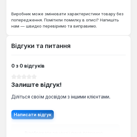
Чи можна варити чавун цим апаратом?
Для чавуну використовуйте режим MMA з
Виробник може змінювати характеристики товару без
електродами спеціального складу
попередження. Помітили помилку в описі? Напишіть
(наприклад, ЦЧ-4) діаметром 2–3 мм при
нам — швидко перевіримо та виправимо.
струмі 70–100 А — попередньо прогрійте
деталь до 200 °C.
Відгуки та питання
0 з 0 відгуків
Середня оцінка 0 з 5 зірок
Залиште відгук!
Діліться своїм досвідом з іншими клієнтами.
Написати відгук
Відображати рецензії лише поточною