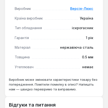
трубу димоходу, не потребує складного
Виробник
Версія-Люкс
кріплення.
Виробництво — Україна:
товар українського
Країна виробник
Україна
виробництва, що гарантує відповідність
місцевим стандартам якості.
Тип обладнання
іскрогасник
Гарантія
1 рік
Іскрогасник підходить для печей, камінів та
твердопаливних котлів з димоходом діаметром
Матеріал
нержавіюча сталь
110 мм. Гарантія 1 рік, доставка по Україні.
Товщина
0.5 мм
Чи підходить для банних печей?
Утеплювач
немає
Так — діаметр 110 мм і матеріал з нержавіючої
сталі товщиною 0.5 мм забезпечують
Виробник може змінювати характеристики товару без
попередження. Помітили помилку в описі? Напишіть
стійкість до високих температур та іскор.
нам — швидко перевіримо та виправимо.
Як часто потрібно чистити іскрогасник?
Відгуки та питання
Рекомендується перевіряти та очищувати