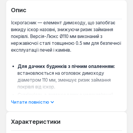
Опис
Іскрогасник — елемент димоходу, що запобігає
викиду іскор назовні, знижуючи ризик займання
покрівлі. Версія-Люкс Ø110 мм виконаний з
нержавіючої сталі товщиною 0.5 мм для безпечної
експлуатації печей і камінів.
Для дачних будинків з пічним опаленням:
встановлюється на оголовок димоходу
діаметром 110 мм, зменшує ризик займання
покрівлі від іскор.
Сумісність з димоходами з нержавіючої
сталі:
матеріал виробу — нержавіюча сталь,
Читати повністю
що забезпечує стійкість до корозії та високих
температур.
Характеристики
Простий монтаж без додаткових
інструментів:
іскрогасник надівається на