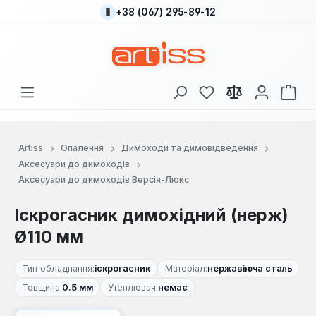
+38 (067) 295-89-12
Перейти до основного вмісту
У вас є 0 у списку
Кош
Artiss
Опалення
Димоходи та димовідведення
Аксесуари до димоходів
Аксесуари до димоходів Версія-Люкс
Іскрогасник димохідний (нерж)
Ø110 мм
Тип обладнання:
іскрогасник
Матеріал:
нержавіюча сталь
Товщина:
0.5 мм
Утеплювач:
немає