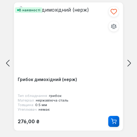
В наявності
Грибок димохідний (нерж)
Тип обладнання:
грибок
Матеріал:
нержавіюча сталь
Товщина:
0.5 мм
Утеплювач:
немає
Звичайна ціна:
276,00 ₴