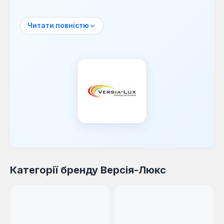
опалювального обладнання та колективних
димоходів.
Читати повністю
Основний асортимент продукції включає
елементи для одностенних та двостінних
(сендвіч) димоходів, виготовлених з
нержавіючої сталі. Ці системи розроблені з
урахуванням багаторічного досвіду та
сучасних стандартів якості, забезпечуючи
надійне відведення продуктів згоряння.
Труба
— основний елемент димохідної
системи для відведення диму.
Труба-сендвіч
— двостінна труба з
теплоізоляцією для підвищеної безпеки
Категорії бренду Версія-Люкс
та ефективності.
Коліно
— елемент для зміни напрямку
димоходу.
Трійник
— компонент для підключення
опалювального приладу до