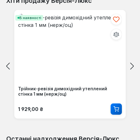
Хіти продажу Версія-Люкс
Пропустити галерею продуктів
В наявності
Трійник-ревізія димохідний утеплений
стінка 1 мм (нерж/оц)
Звичайна ціна:
1 929,00 ₴
Останні надходження Версія-Люкс