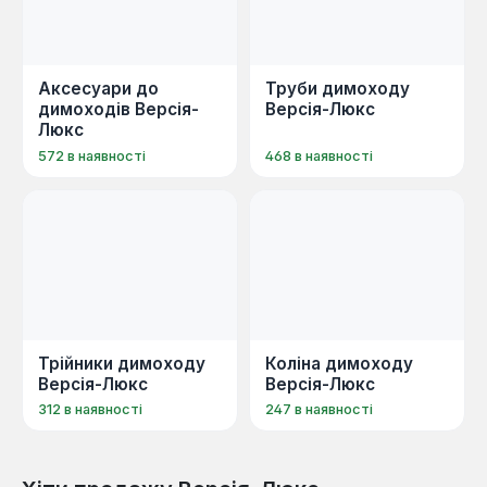
вертикального димоходу.
Дефлектор
— пристрій, що посилює
тягу та захищає димохід від опадів.
Аксесуари до
Труби димоходу
Ревізія
— елемент для очищення та
димоходів Версія-
Версія-Люкс
обслуговування димохідної системи.
Люкс
Хомут
— кріпильний елемент для
572 в наявності
468 в наявності
надійної фіксації частин димоходу.
Продукція бренду Люкс застосовується у
системах опалення для приватних будинків,
комерційних та промислових об'єктів.
Високоякісні димохідні елементи
забезпечують безпечну та ефективну роботу
опалювальних приладів, гарантуючи
Трійники димоходу
Коліна димоходу
Версія-Люкс
Версія-Люкс
довговічність та надійність усієї системи
відведення диму.
312 в наявності
247 в наявності