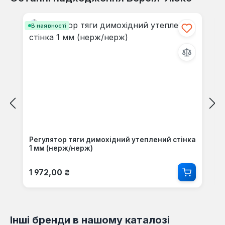
Пропустити галерею продуктів
В наявності
Регулятор тяги димохідний утеплений стінка
1 мм (нерж/нерж)
Звичайна ціна:
1 972,00 ₴
Інші бренди в нашому каталозі