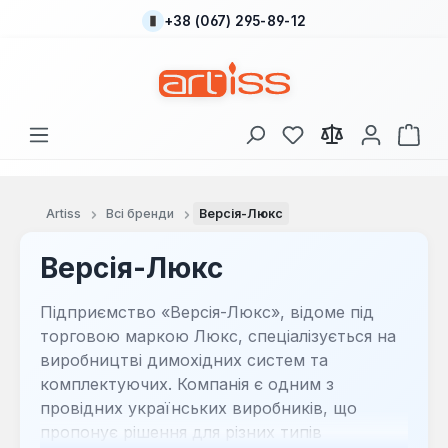
+38 (067) 295-89-12
Перейти до основного вмісту
У вас є 0 у списку
Кош
Artiss
Всі бренди
Версія-Люкс
Версія-Люкс
Підприємство «Версія-Люкс», відоме під
торговою маркою Люкс, спеціалізується на
виробництві димохідних систем та
комплектуючих. Компанія є одним з
провідних українських виробників, що
пропонує рішення для різних типів