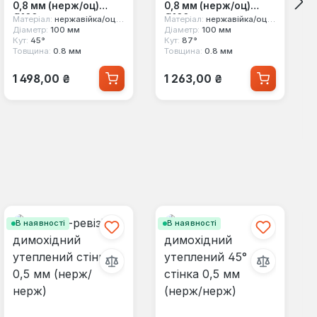
0,8 мм (нерж/оц)
0,8 мм (нерж/оц)
Ø100 мм
Ø100 мм
Матеріал:
нержавійка/оцинковка
Матеріал:
нержавійка/оцинковка
Діаметр:
100 мм
Діаметр:
100 мм
Кут:
45°
Кут:
87°
Товщина:
0.8 мм
Товщина:
0.8 мм
Звичайна ціна:
Звичайна ціна:
1 498,00 ₴
1 263,00 ₴
В наявності
В наявності