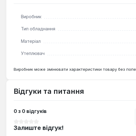
Так — утеплювач товщиною 1 мм зменшує охолодженн
Виробник
Як часто потрібно чистити димохід з цим трійн
Ревізійний отвір дозволяє проводити очищення раз н
Тип обладнання
Матеріал
Утеплювач
Виробник може змінювати характеристики товару без попе
Відгуки та питання
0 з 0 відгуків
Середня оцінка 0 з 5 зірок
Залиште відгук!