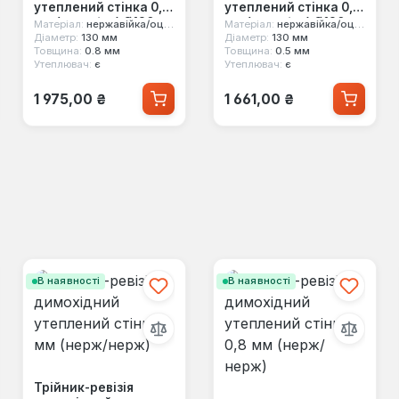
утеплений стінка 0,8
утеплений стінка 0,5
мм (нерж/оц) Ø130
мм (нерж/оц) Ø130
Матеріал:
нержавійка/оцинковка
Матеріал:
нержавійка/оцинковка
мм
мм
Діаметр:
130 мм
Діаметр:
130 мм
Товщина:
0.8 мм
Товщина:
0.5 мм
Утеплювач:
є
Утеплювач:
є
Звичайна ціна:
Звичайна ціна:
1 975,00 ₴
1 661,00 ₴
В наявності
В наявності
Трійник-ревізія