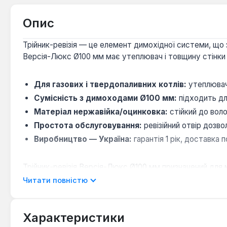
Опис
Трійник-ревізія — це елемент димохідної системи, що
Версія-Люкс Ø100 мм має утеплювач і товщину стінки
Для газових і твердопаливних котлів:
утеплювач 
Сумісність з димоходами Ø100 мм:
підходить дл
Матеріал нержавійка/оцинковка:
стійкий до воло
Простота обслуговування:
ревізійний отвір дозв
Виробництво — Україна:
гарантія 1 рік, доставка п
Трійник-ревізія Версія-Люкс Ø100 мм призначений для
Утеплювач запобігає переохолодженню димових газів,
Читати повністю
Чи підходить для конденсаційних котлів?
Характеристики