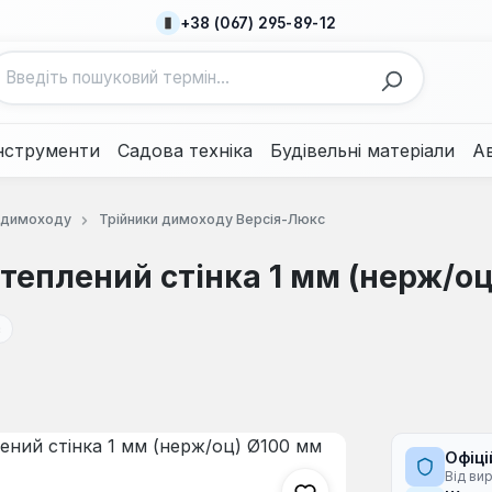
+38 (067) 295-89-12
нструменти
Садова техніка
Будівельні матеріали
А
и димоходу
Трійники димоходу Версія-Люкс
утеплений стінка 1 мм (нерж/о
є
Офіці
Від ви