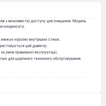
налів з можливістю доступу для очищення. Модель
ня конденсату.
знижує корозію внутрішніх стінок.
ористовується цей діаметр.
за умов правильної експлуатації.
учно для щорічного технічного обслуговування.
використовуються газові або твердопаливні котли.