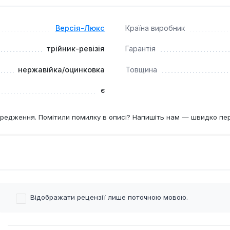
я димових газів, що знижує ризик корозії при роботі з кон
Версія-Люкс
Країна виробник
иком?
а рік, що відповідає вимогам для твердопаливних котлів пот
трійник-ревізія
Гарантія
нержавійка/оцинковка
Товщина
є
редження. Помітили помилку в описі? Напишіть нам — швидко пе
Відображати рецензії лише поточною мовою.