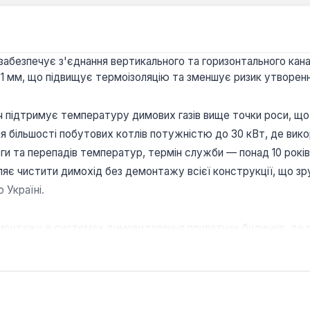
 забезпечує з'єднання вертикального та горизонтального ка
 1 мм, що підвищує термоізоляцію та зменшує ризик утворен
підтримує температуру димових газів вище точки роси, що 
я більшості побутових котлів потужністю до 30 кВт, де вик
ги та перепадів температур, термін служби — понад 10 років 
оляє чистити димохід без демонтажу всієї конструкції, що зр
о Україні.
 монтажу в системах димовидалення приватних будинків, де 
 що особливо важливо для конденсаційних котлів.