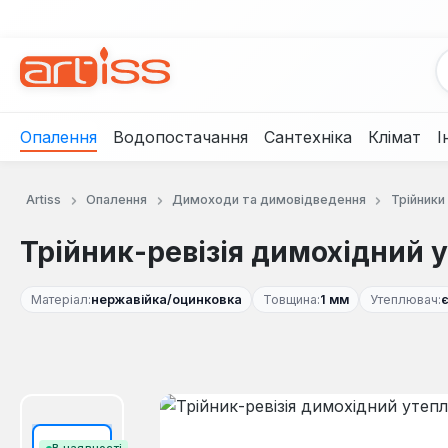
рейти до основного вмісту
Перейти до пошуку
Перейти до основної навігації
Опалення
Водопостачання
Сантехніка
Клімат
І
Artiss
Опалення
Димоходи та димовідведення
Трійник
Трійник-ревізія димохідний 
Матеріал:
нержавійка/оцинковка
Товщина:
1 мм
Утеплювач:
Пропустити галерею зображень