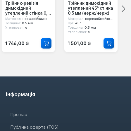
Трійник-ревізія
Трійник димохідний
димохідний
утеплений 45° стінка
утеплений стінка 0,5
0,5 мм (нерж/нерж)
мм (нерж/нерж)
Матеріал:
нержавійка/нержавійка
Матеріал:
нержавійка/нержавійка
Товщина:
0.5 мм
Кут:
45°
Утеплювач:
є
Товщина:
0.5 мм
Утеплювач:
є
Звичайна ціна:
Звичайна ціна:
1 746,00 ₴
1 501,00 ₴
Інформація
Про нас
Публічна оферта (TOS)