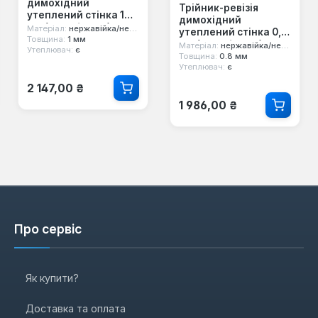
димохідний
Трійник-ревізія
утеплений стінка 1
димохідний
мм (нерж/нерж)
Матеріал:
нержавійка/нержавійка
утеплений стінка 0,8
Товщина:
1 мм
мм (нерж/нерж)
Матеріал:
нержавійка/нержавійка
Утеплювач:
є
Товщина:
0.8 мм
Утеплювач:
є
Звичайна ціна:
2 147,00 ₴
Звичайна ціна:
1 986,00 ₴
Про сервіс
Як купити?
Доставка та оплата