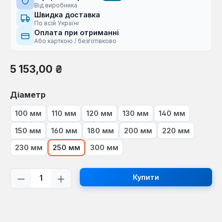
Від виробника
Швидка доставка
По всій Україні
Оплата при отриманні
Або карткою / безготівково
Звичайна ціна:
5 153,00 ₴
Виберіть
Діаметр
100 мм
110 мм
120 мм
130 мм
140 мм
150 мм
160 мм
180 мм
200 мм
220 мм
230 мм
250 мм
300 мм
Кількість товару: Введіть потрібну кі
Купити