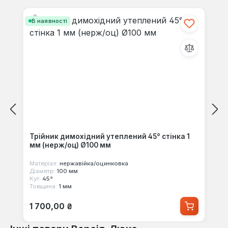
Пропустити галерею продуктів
В наявності
Трійник димохідний утеплений 45° стінка 1
мм (нерж/оц) Ø100 мм
Матеріал:
нержавійка/оцинковка
Діаметр:
100 мм
Кут:
45°
Товщина:
1 мм
Звичайна ціна:
1 700,00 ₴