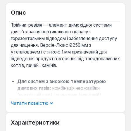
Опис
Трійник-ревізія — елемент димохідної системи
для з'єднання вертикального каналу з
горизонтальним відводом і забезпечення доступу
для чищення. Версія-Люкс Ø250 мм з
утеплювачем і стінкою 1 мм призначений для
відведення продуктів згоряння від твердопаливних
котлів, печей і камінів.
Для систем з високою температурою
димових газів:
комбінація нержавійки
(внутрішній шар) і оцинковки (зовнішній)
забезпечує стійкість до конденсату та корозії
Читати повністю
при роботі до 450 °C.
Коли потрібен захист від
Характеристики
переохолодження диму:
наявність
утеплювача між стінками зменшує