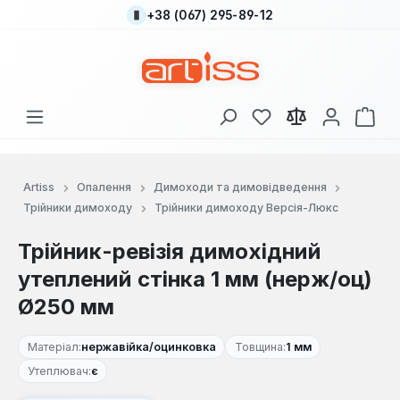
+38 (067) 295-89-12
Перейти до основного вмісту
У вас є 0 у списку
Кош
Artiss
Опалення
Димоходи та димовідведення
Трійники димоходу
Трійники димоходу Версія-Люкс
Трійник-ревізія димохідний
утеплений стінка 1 мм (нерж/оц)
Ø250 мм
Матеріал:
нержавійка/оцинковка
Товщина:
1 мм
Утеплювач:
є