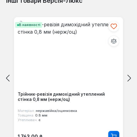
Інші товари Версія-Люкс
Пропустити галерею продуктів
В наявності
Трійник-ревізія димохідний утеплений
стінка 0,8 мм (нерж/оц)
Матеріал:
нержавійка/оцинковка
Товщина:
0.8 мм
Утеплювач:
є
Звичайна ціна:
1 763,00 ₴