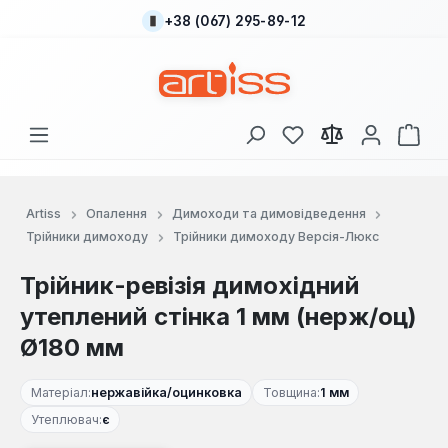
+38 (067) 295-89-12
Перейти до основного вмісту
У вас є 0 у списку
Кош
Artiss
Опалення
Димоходи та димовідведення
Трійники димоходу
Трійники димоходу Версія-Люкс
Трійник-ревізія димохідний
утеплений стінка 1 мм (нерж/оц)
Ø180 мм
Матеріал:
нержавійка/оцинковка
Товщина:
1 мм
Утеплювач:
є