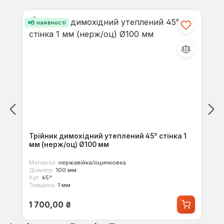
Пропустити галерею продуктів
В наявності
Трійник димохідний утеплений 45° стінка 1
мм (нерж/оц) Ø100 мм
Матеріал:
нержавійка/оцинковка
Діаметр:
100 мм
Кут:
45°
Товщина:
1 мм
Звичайна ціна:
1 700,00 ₴