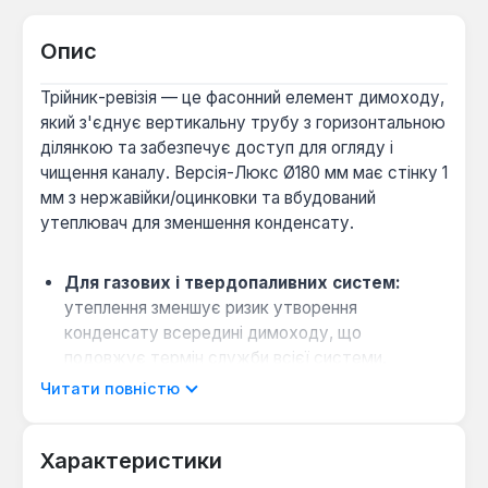
Опис
Трійник-ревізія — це фасонний елемент димоходу,
який з'єднує вертикальну трубу з горизонтальною
ділянкою та забезпечує доступ для огляду і
чищення каналу. Версія-Люкс Ø180 мм має стінку 1
мм з нержавійки/оцинковки та вбудований
утеплювач для зменшення конденсату.
Для газових і твердопаливних систем:
утеплення зменшує ризик утворення
конденсату всередині димоходу, що
подовжує термін служби всієї системи.
Сумісність з димарями Ø180 мм:
підходить
Читати повністю
для більшості котлів, печей і камінів з
відповідним вихідним патрубком.
Характеристики
Матеріал нержавійка/оцинковка:
стінка 1 мм