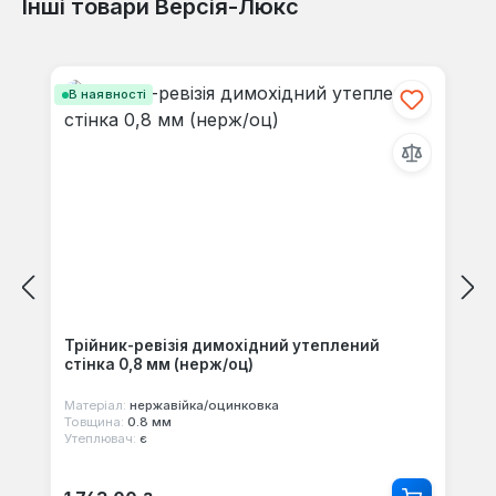
Інші товари Версія-Люкс
Пропустити галерею продуктів
В наявності
Трійник-ревізія димохідний утеплений
стінка 0,8 мм (нерж/оц)
Матеріал:
нержавійка/оцинковка
Товщина:
0.8 мм
Утеплювач:
є
Звичайна ціна: