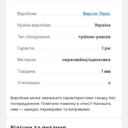
забезпечує стійкість до корозії та механічних
навантажень.
Виробник
Версія-Люкс
Доступ для обслуговування:
ревізійний отвір
дозволяє регулярно чистити димохід без
Країна виробник
Україна
демонтажу конструкції.
Тип обладнання
трійник-ревізія
Трійник-ревізія Версія-Люкс Ø180 мм призначений
Гарантія
1 рік
для монтажу в системах димовидалення
приватних будинків, лазень і виробничих
Матеріал
нержавійка/оцинковка
приміщень. Виробництво — Україна. Гарантія 1 рік,
доставка по Україні.
Товщина
1 мм
Утеплювач
є
Чи підходить для котла з вихідним
патрубком 180 мм?
Виробник може змінювати характеристики товару без
попередження. Помітили помилку в описі? Напишіть
Так — діаметр 180 мм відповідає
нам — швидко перевіримо та виправимо.
стандартному виходу більшості
твердопаливних і газових котлів.
Відгуки та питання