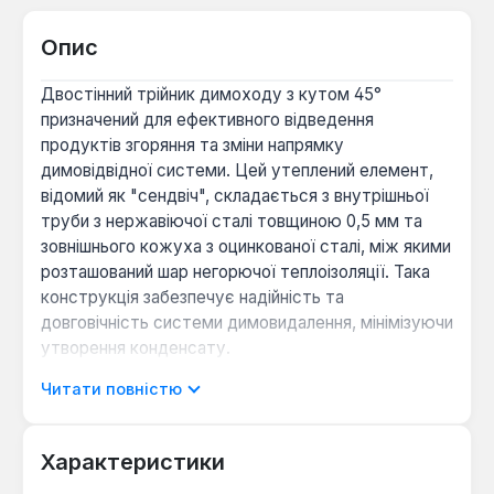
Опис
Двостінний трійник димоходу з кутом 45°
призначений для ефективного відведення
продуктів згоряння та зміни напрямку
димовідвідної системи. Цей утеплений елемент,
відомий як "сендвіч", складається з внутрішньої
труби з нержавіючої сталі товщиною 0,5 мм та
зовнішнього кожуха з оцинкованої сталі, між якими
розташований шар негорючої теплоізоляції. Така
конструкція забезпечує надійність та
довговічність системи димовидалення, мінімізуючи
утворення конденсату.
Читати повністю
Оптимальне відведення диму:
Кут 45
градусів сприяє більш плавному потоку
Характеристики
димових газів, покращуючи тягу та загальну
ефективність роботи опалювального