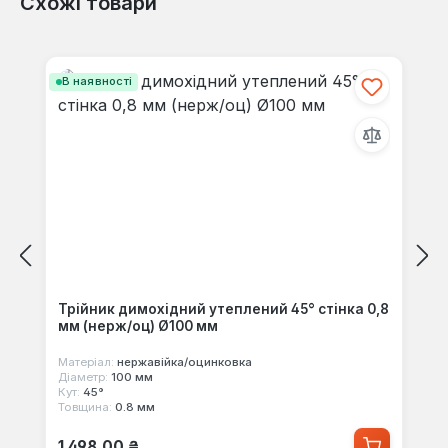
Схожі товари
Відгуків не знайдено. Поділіться
своїми знаннями з іншими.
Пропустити галерею продуктів
В наявності
Трійник димохідний утеплений 45° стінка 0,8
мм (нерж/оц) Ø100 мм
Матеріал:
нержавійка/оцинковка
Діаметр:
100 мм
Кут:
45°
Товщина:
0.8 мм
Звичайна ціна:
1 498,00 ₴