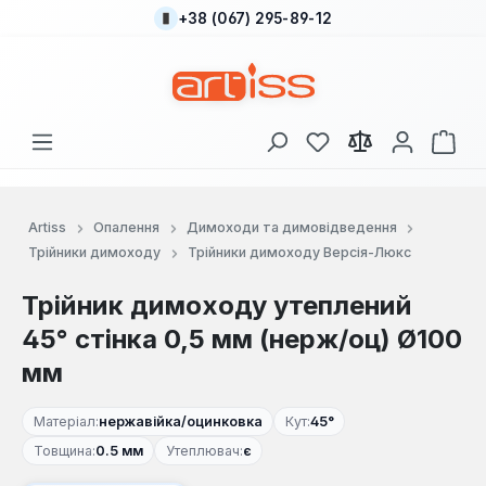
+38 (067) 295-89-12
Перейти до основного вмісту
У вас є 0 у списку
Кош
Artiss
Опалення
Димоходи та димовідведення
Трійники димоходу
Трійники димоходу Версія-Люкс
Трійник димоходу утеплений
45° стінка 0,5 мм (нерж/оц) Ø100
мм
Матеріал:
нержавійка/оцинковка
Кут:
45°
Товщина:
0.5 мм
Утеплювач:
є