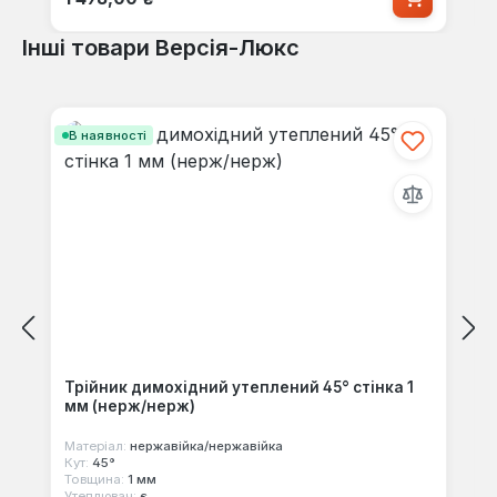
Інші товари Версія-Люкс
Пропустити галерею продуктів
В наявності
Трійник димохідний утеплений 45° стінка 1
мм (нерж/нерж)
Матеріал:
нержавійка/нержавійка
Кут:
45°
Товщина:
1 мм
Утеплювач:
є