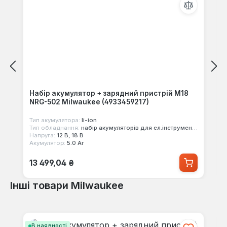
Набір акумулятор + зарядний пристрій M18
NRG-502 Milwaukee (4933459217)
Тип акумулятора:
li-ion
Тип обладнання:
набір акумуляторів для ел.інструменту
Напруга:
12 В, 18 В
Акумулятор:
5.0 Аг
Звичайна ціна:
13 499,04 ₴
Інші товари Milwaukee
Пропустити галерею продуктів
В наявності