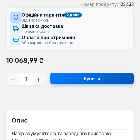
Номер продукту:
123433
Офіційна гарантія
2 роки
Від виробника
Швидка доставка
По всій Україні
Оплата при отриманні
Або карткою / безготівково
Звичайна ціна:
10 068,99 ₴
Кількість товару: Введіть потрібну кі
Купити
Опис
Набір акумуляторів та зарядного пристрою