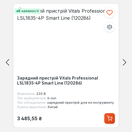
В наявності
Зарядний пристрій Vitals Professional
LSL1835-4P Smart Line (120286)
Живлення:
220 В
Тип акумулятора:
li-ion
Тип обладнання:
зарядний пристрій для ел.інструменту
Країна виробник:
Китай
Звичайна ціна:
3 485,55 ₴