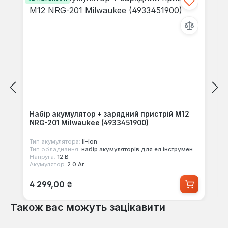
Набір акумулятор + зарядний пристрій M12
NRG-201 Milwaukee (4933451900)
Тип акумулятора:
li-ion
Тип обладнання:
набір акумуляторів для ел.інструменту
Напруга:
12 В
Акумулятор:
2.0 Аг
Звичайна ціна:
4 299,00 ₴
Також вас можуть зацікавити
Пропустити галерею продуктів