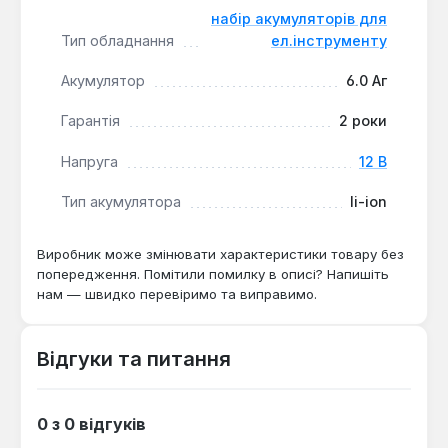
пилу, вологи та ударів. Комплект сумісний з усією
набір акумуляторів для
лінійкою інструментів Milwaukee M12, що робить
Тип обладнання
ел.інструменту
його універсальним рішенням для користувачів цієї
платформи.
Акумулятор
6.0 Аг
Гарантія
2 роки
Висока ємність
: Два акумулятори по 6.0 Ач
забезпечують тривалий час роботи
Напруга
12 В
інструменту.
Надійність в екстремальних умовах
:
Тип акумулятора
li-ion
Акумулятори REDLITHIUM-ION™ працюють при
температурах до -20 °C та мають
Виробник може змінювати характеристики товару без
ударостійкий корпус.
попередження. Помітили помилку в описі? Напишіть
Інтелектуальна зарядка
: Зарядний пристрій
нам — швидко перевіримо та виправимо.
оптимізує процес заряджання та захищений від
зовнішніх впливів.
Відгуки та питання
Універсальна сумісність
: Підходить для всієї
лінійки електроінструментів Milwaukee M12.
0 з 0 відгуків
Набір акумулятор + зарядний пристрій Milwaukee