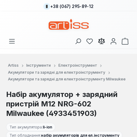
+38 (067) 295-89-12
Перейти до основного вмісту
У вас є 0 у списку
Кош
Artiss
Інструменти
Електроінструмент
Акумулятори та зарядні для електроінструменту
Акумулятори та зарядні для електроінструменту Milwaukee
Набір акумулятор + зарядний
пристрій M12 NRG-602
Milwaukee (4933451903)
Тип акумулятора:
li-ion
Тип обладнання:
набір акумуляторів для ел.інструменту