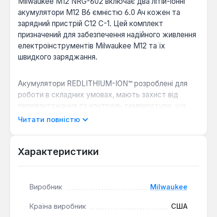
Milwaukee M12 NRG-602 включає два літій-іонні
акумулятори M12 B6 ємністю 6.0 Ач кожен та
зарядний пристрій C12 C-1. Цей комплект
призначений для забезпечення надійного живлення
електроінструментів Milwaukee M12 та їх
швидкого заряджання.
Акумулятори REDLITHIUM-ION™ розроблені для
роботи в складних умовах, мають захист від
перевантаження та контроль температури, що
сприяє їх довговічності. Вони здатні функціонувати
Читати повністю
при низьких температурах до -20 °C, оснащені
жорсткою рамкою кріплення елементів та
ударостійким прогумованим корпусом, що знижує
Характеристики
вібрацію. Зарядний пристрій C12 C-1 має
інтелектуальну систему керування зарядкою, яка
оптимізує процес та контролює стан
Виробник
Milwaukee
акумуляторів. Плата зарядного пристрою
герметично залита, що забезпечує захист від
Країна виробник
США