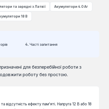
ятори та зарядні з Латвії
Акумулятори 4.0 Аг
кумулятори 18 В
торів
Часті запитання
ризначені для безперебійної роботи з
родовжити роботу без простою.
та відсутність ефекту пам'яті. Напруга 12 В або 18