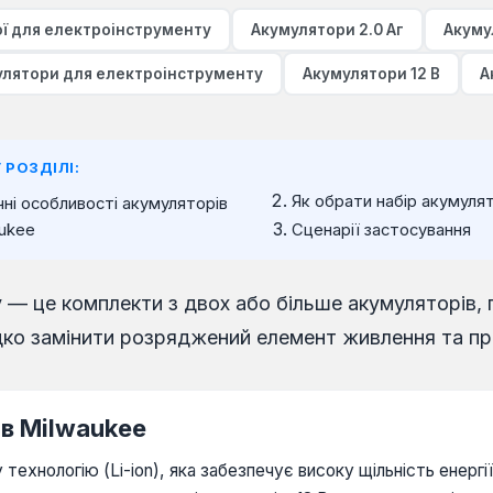
ої для електроінструменту
Акумулятори 2.0 Аг
Акумул
улятори для електроінструменту
Акумулятори 12 В
А
 РОЗДІЛІ:
Як обрати набір акумуля
чні особливості акумуляторів
ukee
Сценарії застосування
— це комплекти з двох або більше акумуляторів, п
ко замінити розряджений елемент живлення та п
ів Milwaukee
ехнологію (Li-ion), яка забезпечує високу щільність енергії 