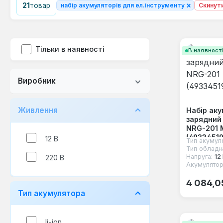
×
21
товар
набір акумуляторів для ел.інструменту
Скинути
Тільки в наявності
В наявност
Виробник
Живлення
Набір ак
зарядний
NRG-201 
(4933451
12 В
Тип акумул
Тип обладн
Напруга:
12
220 В
Акумулятор
Звичайна
4 084,0
Тип акумулятора
li-ion