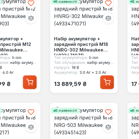
і
В наявності
В н
умулятор +
Набір акумулятор +
Наб
 пристрій M12
зарядний пристрій M18
зар
Milwaukee
HNRG-302 Milwaukee
HN
903)
(4933471071)
(49
ятора:
li-ion
Тип акумулятора:
li-ion
Тип
ання:
набір акумуляторів для ел.інструменту
Тип обладнання:
набір акумуляторів для ел.інструменту
Тип
 В
Напруга:
18 В
Нап
:
6.0 Аг
Акумулятор:
3.0 Аг + 2.0 Аг
Аку
 ціна:
Звичайна ціна:
Зв
99 ₴
13 889,59 ₴
17
і
В наявності
В н