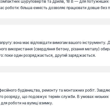
 компактних шуруповертів та дрилів, 18 В — для потужніших 
 час роботи: більша ємність дозволяє працювати довше без п
напругу: вона має відповідати вимогам вашого інструменту. 
ного використання (свердління бетону, різання металу) обирай
з: поки один розряджається, другий заряджається.
есійного будівництва, ремонту та монтажних робіт. Завдяки
ого розряду, що подовжує термін служби. В умовах низьких 
для роботи на вулиці взимку.