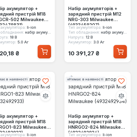
ір акумулятор +
Набір акумуляторів +
ядний пристрій M18
зарядний пристрій M12
GCR-502 Milwaukee
NRG-303 Milwaukee
32479831)
(4933459207)
 акумулятора:
li-ion
Тип акумулятора:
li-ion
 обладнання:
набір акумуляторів для ел.інструменту
Тип обладнання:
набір акумуляторів для ел.інструменту
руга:
18 В
Напруга:
12 В
мулятор:
5.0 Аг
Акумулятор:
3.0 Аг
ичайна ціна:
Звичайна ціна:
320,18 ₴
10 391,27 ₴
ає в наявності
Немає в наявності
ір акумулятор +
Набір акумулятор +
ядний пристрій M18
зарядний пристрій M18
RGO1-823 Milwaukee
HNRGO2-824 Milwaukee
32492933)
(4932492934)
 акумулятора:
li-ion
Тип акумулятора:
li-ion