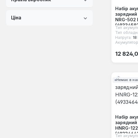
Набір ак
зарядний
Ціна
NRG-502 
(49334592
Тип акумул
Тип обладн
Напруга:
18 
Акумулятор
Звичайна
12 824,
Немає в на
Набір ак
зарядний
HNRG-122
(4933464
Тип акумул