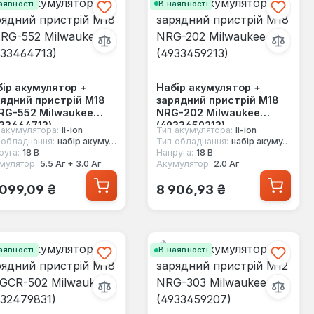
аявності
В наявності
ір акумулятор +
Набір акумулятор +
ядний пристрій M18
зарядний пристрій M18
RG-552 Milwaukee
NRG-202 Milwaukee
33464713)
(4933459213)
 акумулятора:
li-ion
Тип акумулятора:
li-ion
 обладнання:
набір акумуляторів для ел.інструменту
Тип обладнання:
набір акумуляторів для ел.інструменту
руга:
18 В
Напруга:
18 В
мулятор:
5.5 Аг + 3.0 Аг
Акумулятор:
2.0 Аг
ичайна ціна:
Звичайна ціна:
 099,09 ₴
8 906,93 ₴
аявності
В наявності