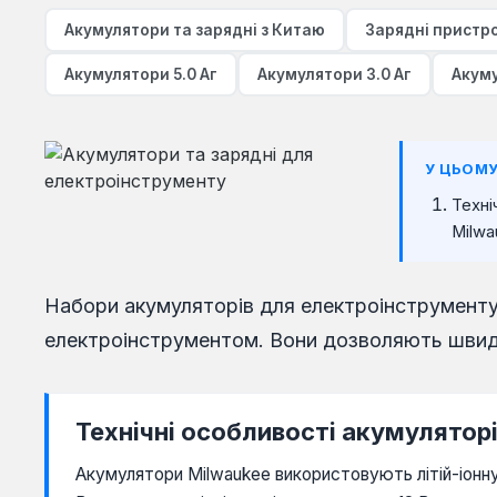
Акумулятори та зарядні з Китаю
Зарядні пристр
Акумулятори 5.0 Аг
Акумулятори 3.0 Аг
Акум
У ЦЬОМУ
Техні
Milwa
Набори акумуляторів для електроінструменту 
електроінструментом. Вони дозволяють швид
Технічні особливості акумулятор
Акумулятори Milwaukee використовують літій-іонну т