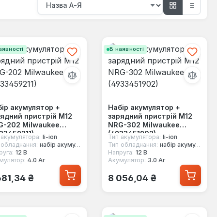
аявності
В наявності
ір акумулятор +
Набір акумулятор +
ядний пристрій M12
зарядний пристрій M12
G-202 Milwaukee
NRG-302 Milwaukee
33459211)
(4933451902)
 акумулятора:
li-ion
Тип акумулятора:
li-ion
 обладнання:
набір акумуляторів для ел.інструменту
Тип обладнання:
набір акумуляторів для ел.інструменту
руга:
12 В
Напруга:
12 В
мулятор:
4.0 Аг
Акумулятор:
3.0 Аг
ичайна ціна:
Звичайна ціна:
681,34 ₴
8 056,04 ₴