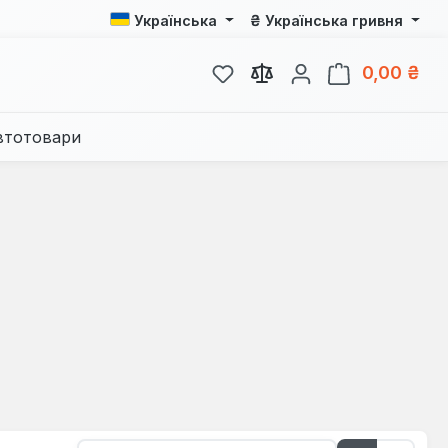
₴
Українська
Українська гривня
У вас є 0 у списку бажань
Кош
0,00 ₴
втотовари