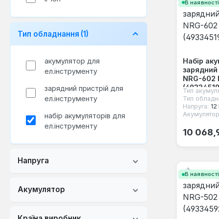
В наявност
Тип обладнання
(1)
Набір ак
акумулятор для
зарядний
ел.інструменту
NRG-602 
(4933451
зарядний пристрій для
Тип акумул
ел.інструменту
Тип обладн
Напруга:
12
Акумулятор
набір акумуляторів для
ел.інструменту
Звичайна
10 068,
Напруга
В наявност
Акумулятор
Країна виробник