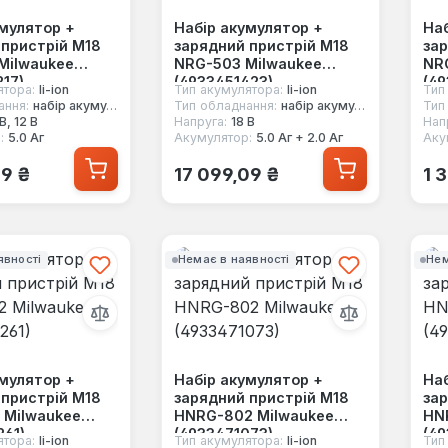
умулятор +
Набір акумулятор +
Наб
 пристрій M18
зарядний пристрій M18
зар
Milwaukee
NRG-503 Milwaukee
NR
17)
(4933451423)
(49
ятора:
li-ion
Тип акумулятора:
li-ion
Тип
ання:
набір акумуляторів для ел.інструменту
Тип обладнання:
набір акумуляторів для ел.інструменту
Тип
В, 12 В
Напруга:
18 В
Нап
:
5.0 Аг
Акумулятор:
5.0 Аг + 2.0 Аг
Аку
 ціна:
Звичайна ціна:
Зв
09 ₴
17 099,09 ₴
1 
явності
Немає в наявності
Нем
умулятор +
Набір акумулятор +
Наб
 пристрій M18
зарядний пристрій M18
зар
 Milwaukee
HNRG-802 Milwaukee
HN
261)
(4933471073)
(49
ятора:
li-ion
Тип акумулятора:
li-ion
Тип