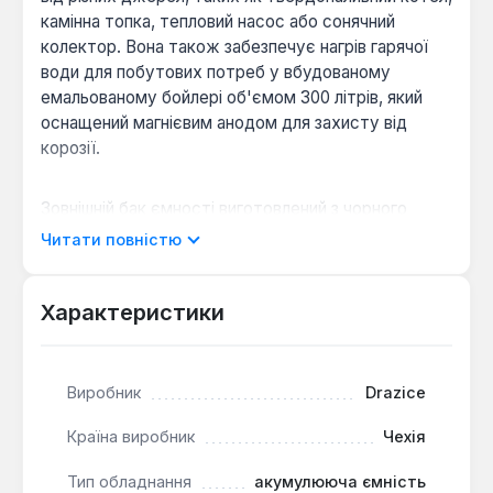
камінна топка, тепловий насос або сонячний
колектор. Вона також забезпечує нагрів гарячої
води для побутових потреб у вбудованому
емальованому бойлері об'ємом 300 літрів, який
оснащений магнієвим анодом для захисту від
корозії.
Зовнішній бак ємності виготовлений з чорного
металу, а внутрішній бойлер має емальоване
Читати повністю
покриття. Конструкція передбачає можливість
додаткового нагріву теплоносія за допомогою
електричного ТЕНа, зокрема, можливий монтаж
Характеристики
нагрівача TJ 6/4'' потужністю до 9 кВт.
Максимальний робочий тиск становить 3 бар.
Виробник
Drazice
Гнучкість підключення:
Ємність обладнана
Країна виробник
Чехія
п'ятьма патрубками діаметром 5/4", двома
патрубками 1" та двома патрубками 1/2", що
Тип обладнання
акумулююча ємність