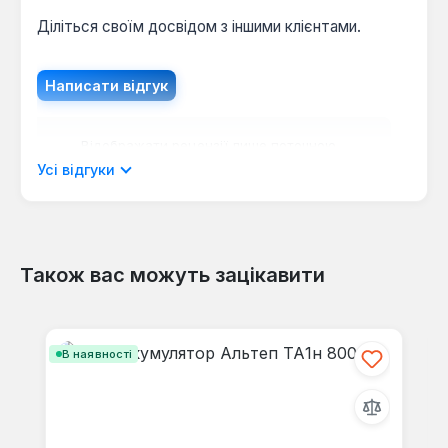
Діліться своїм досвідом з іншими клієнтами.
Написати відгук
Відображати рецензії лише поточною
мовою.
Усі відгуки
Також вас можуть зацікавити
Відгуків не знайдено. Поділіться
своїми знаннями з іншими.
Пропустити галерею продуктів
В наявності