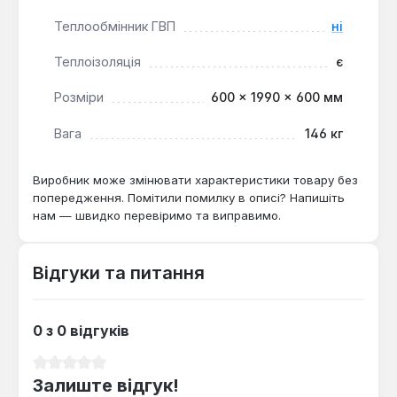
оптимальним рішенням для систем опалення та
Теплообмінник ГВП
ні
гарячого водопостачання, де необхідно ефективно
накопичувати та розподіляти теплову енергію.
Теплоізоляція
є
Вона підходить для використання в приватних
будинках, комерційних об'єктах та інших місцях,
Розміри
600 × 1990 × 600 мм
де потрібне стабільне та економічне забезпечення
теплом.
Вага
146 кг
Виробник може змінювати характеристики товару без
попередження. Помітили помилку в описі? Напишіть
нам — швидко перевіримо та виправимо.
Відгуки та питання
0 з 0 відгуків
Середня оцінка 0 з 5 зірок
Залиште відгук!