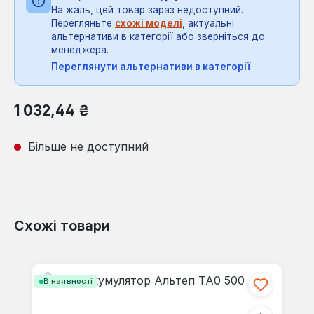
На жаль, цей товар зараз недоступний.
Перегляньте
схожі моделі
, актуальні
альтернативи в категорії або зверніться до
менеджера.
Переглянути альтернативи в категорії
Звичайна ціна:
1 032,44 ₴
Більше не доступний
Схожі товари
Пропустити галерею продуктів
В наявності