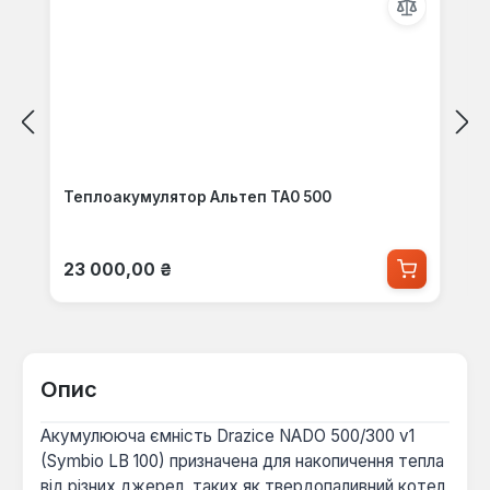
Теплоакумулятор Альтеп ТА0 500
Звичайна ціна:
23 000,00 ₴
Опис
Акумулююча ємність Drazice NADO 500/300 v1
(Symbio LB 100) призначена для накопичення тепла
від різних джерел, таких як твердопаливний котел,