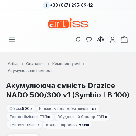
+38 (067) 295-89-12
Перейти до основного вмісту
У вас є 0 у списку
Кош
Artiss
Опалення
Комплектуючі
Акумулювальні ємності
Акумулююча ємність Drazice
NADO 500/300 v1 (Symbio LB 100)
Об'єм:
500 л
Кількість теплообмінників:
нет
Теплообмінник ГВП:
ні
Вбудований бойлер ГВП:
є
Теплоізоляція:
є
Країна виробник:
Чехія