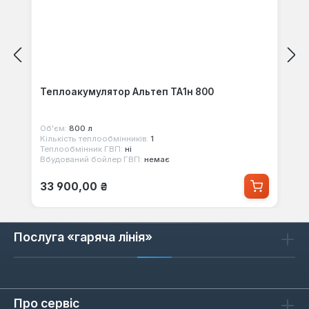
Теплоакумулятор Альтеп ТА1н 800
Об'єм:
800 л
Кількість теплообмінників:
1
Теплообмінник ГВП:
ні
Вбудований бойлер ГВП:
немає
Звичайна ціна:
33 900,00 ₴
Послуга «гаряча лінія»
Про сервіс