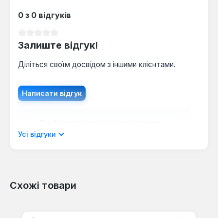
0 з 0 відгуків
Середня оцінка 0 з 5 зірок
Залиште відгук!
Діліться своїм досвідом з іншими клієнтами.
Написати відгук
Відображати рецензії лише поточною
мовою.
Усі відгуки
Схожі товари
Відгуків не знайдено. Поділіться
своїми знаннями з іншими.
Пропустити галерею продуктів