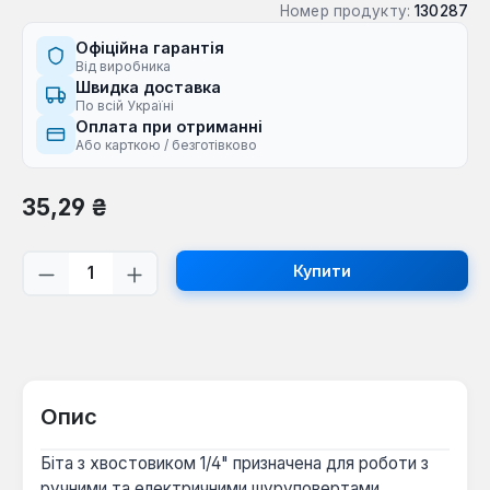
Номер продукту:
130287
Офіційна гарантія
Від виробника
Швидка доставка
По всій Україні
Оплата при отриманні
Або карткою / безготівково
Звичайна ціна:
35,29 ₴
Кількість товару: Введіть потрібну кі
Купити
Опис
Біта з хвостовиком 1/4" призначена для роботи з
ручними та електричними шуруповертами