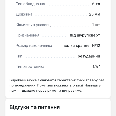
важкодоступних місцях, де інші інструменти
Тип обладнання
біта
можуть не поміститися.
Довжина
25 мм
Ця біта є основним витратним матеріалом для
Кількість в упаковці
1 шт
професійних майстрів та домашніх умільців. Вона
оптимально підходить для точних монтажних
Призначення
під шуруповерт
робіт у меблевій збірці, установці побутової
техніки, ремонті електроніки та інших задачах, де
Розмір наконечника
вилка spanner №12
потрібен контроль над крутним моментом без
Тип
безударний
ударних навантажень.
Тип хвостовика
1/4"
Виробник може змінювати характеристики товару без
попередження. Помітили помилку в описі? Напишіть
нам — швидко перевіримо та виправимо.
Відгуки та питання