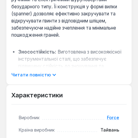
безударного типу. Її конструкція у формі вилки
(spanner) дозволяє ефективно закручувати та
відкручувати гвинти з відповідним шліцем,
забезпечуючи надійне зчеплення та мінімальне
пошкодження граней.
Зносостійкість:
Виготовлена з високоякісної
інструментальної сталі, що забезпечує
підвищену стійкість до зношування та
деформації під час інтенсивного навантаження.
Читати повністю
Універсальність розміру:
Розмір наконечника
№12 (діаметр 6 мм) є поширеним стандартом,
Характеристики
що робить біту сумісною з широким спектром
кріпильних елементів у різних сферах ремонту
та збирання.
Виробник
Force
Робота в обмежених умовах:
Загальна
довжина 25 мм і компактна головка
Країна виробник
Тайвань
дозволяють працювати в вузьких та