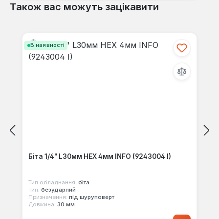
Також вас можуть зацікавити
Пропустити галерею продуктів
В наявності
Біта 1/4" L30мм HEX 4мм INFO (9243004 I)
Тип обладнання:
біта
Тип:
безударний
Призначення:
під шуруповерт
Довжина:
30 мм