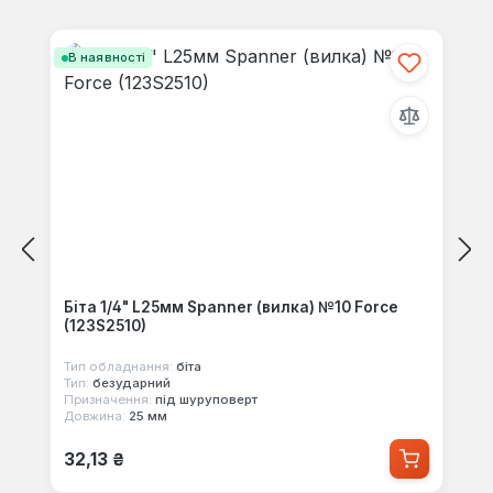
Пропустити галерею продуктів
В наявності
Біта 1/4" L25мм Spanner (вилка) №10 Force
(123S2510)
Тип обладнання:
біта
Тип:
безударний
Призначення:
під шуруповерт
Довжина:
25 мм
Звичайна ціна:
32,13 ₴