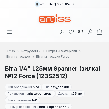
+38 (067) 295-89-12
Перейти до основного вмісту
У вас є 0 у списку
Кош
Artiss
Інструменти
Витратні матеріали
Біти та насадки
Біти та насадки Force
Біта 1/4" L25мм Spanner (вилка)
№12 Force (123S2512)
Тип обладнання:
біта
Тип:
безударний
Призначення:
під шуруповерт
Довжина:
25 мм
Тип хвостовика:
1/4"
Розмір наконечника:
вилка spanner №12