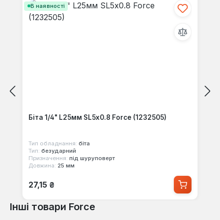
В наявності
Біта 1/4" L25мм SL5x0.8 Force (1232505)
Тип обладнання:
біта
Тип:
безударний
Призначення:
під шуруповерт
Довжина:
25 мм
Звичайна ціна:
27,15 ₴
Інші товари Force