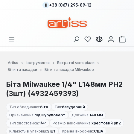
+38 (067) 295-89-12
Перейти до основного вмісту
У вас є 0 у списку
Кош
Artiss
Інструменти
Витратні матеріали
Біти та насадки
Біти та насадки Milwaukee
Біта Milwaukee 1/4" L148мм PH2
(3шт) (4932459393)
Тип обладнання:
біта
Тип:
безударний
Призначення:
під шуруповерт
Довжина:
148 мм
Тип хвостовика:
1/4"
Розмір наконечника:
хрестовий ph2
Кількість в упаковці:
3 шт
Країна виробник:
США