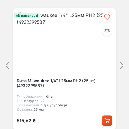
своїми знаннями з іншими.
Пропустити галерею продуктів
В наявності
Бита Milwaukee 1/4" L25мм PH2 (25шт)
(4932399587)
Тип обладнання:
біта
Тип:
безударний
Призначення:
під шуруповерт
Довжина:
25 мм
Звичайна ціна:
515,62 ₴