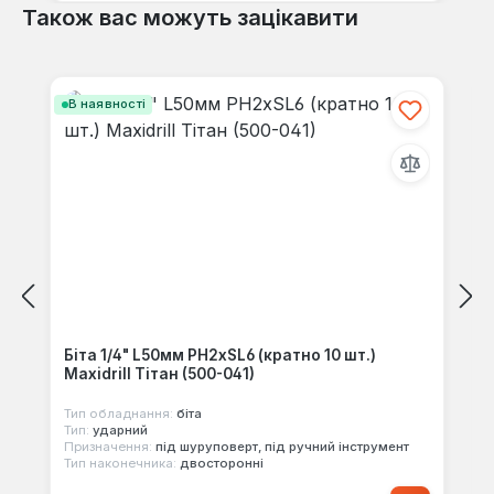
Також вас можуть зацікавити
Пропустити галерею продуктів
В наявності
Біта 1/4" L50мм PH2хSL6 (кратно 10 шт.)
Maxidrill Тітан (500-041)
Тип обладнання:
біта
Тип:
ударний
Призначення:
під шуруповерт, під ручний інструмент
Тип наконечника:
двосторонні