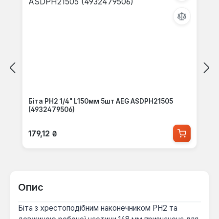
Біта PH2 1/4" L150мм 5шт AEG ASDPH21505
(4932479506)
Звичайна ціна:
179,12 ₴
Опис
Біта з хрестоподібним наконечником PH2 та