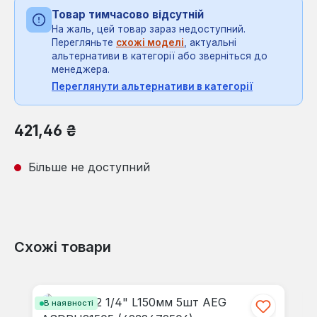
Товар тимчасово відсутній
На жаль, цей товар зараз недоступний.
Перегляньте
схожі моделі
, актуальні
альтернативи в категорії або зверніться до
менеджера.
Переглянути альтернативи в категорії
Звичайна ціна:
421,46 ₴
Більше не доступний
Схожі товари
Пропустити галерею продуктів
В наявності