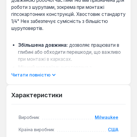
довжиною робочої частини 148 мм призначена для
роботи з шурупами, зокрема при монтажі
гіпсокартонних конструкцій. Хвостовик стандарту
1/4" Hex забезпечує сумісність з більшістю
шуруповертів.
Збільшена довжина:
дозволяє працювати в
глибині або обходити перешкоди, що важливо
при монтажі в каркасах.
Міцний матеріал:
виготовлена з
інструментальної сталі S2, що підвищує
Читати повністю
стійкість до кручення та зношування.
Характеристики
Набір з трьох біт Milwaukee підходить для
інтенсивного професійного використання, де
потрібна часта заміна інструменту. Вони є
Виробник
Milwaukee
практичним рішенням для будівельних бригад,
монтажників та домашніх майстрів, які виконують
Країна виробник
США
великі обсяги робіт з кріплення.