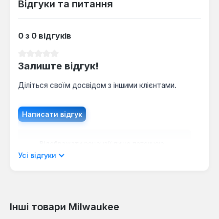
Відгуки та питання
0 з 0 відгуків
Середня оцінка 0 з 5 зірок
Залиште відгук!
Діліться своїм досвідом з іншими клієнтами.
Написати відгук
Відображати рецензії лише поточною
мовою.
Усі відгуки
Інші товари Milwaukee
Відгуків не знайдено. Поділіться