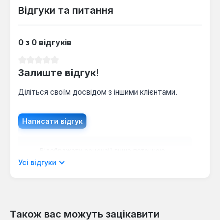
Відгуки та питання
0 з 0 відгуків
Середня оцінка 0 з 5 зірок
Залиште відгук!
Діліться своїм досвідом з іншими клієнтами.
Написати відгук
Відображати рецензії лише поточною
мовою.
Усі відгуки
Також вас можуть зацікавити
Відгуків не знайдено. Поділіться