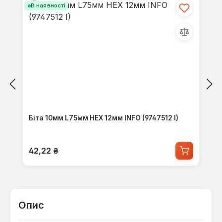
В наявності
Біта 10мм L75мм HEX 12мм INFO (9747512 I)
Звичайна ціна:
42,22 ₴
Опис