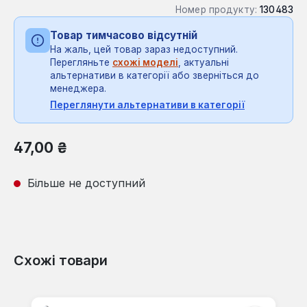
Номер продукту:
130483
Товар тимчасово відсутній
На жаль, цей товар зараз недоступний.
Перегляньте
схожі моделі
, актуальні
альтернативи в категорії або зверніться до
менеджера.
Переглянути альтернативи в категорії
Звичайна ціна:
47,00 ₴
Більше не доступний
Схожі товари
Пропустити галерею продуктів