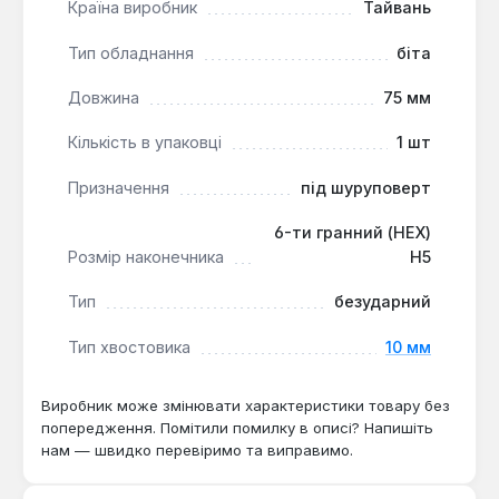
Країна виробник
Тайвань
інструментальної сталі, що підвищує стійкість
до деформації та зношування при регулярному
Тип обладнання
біта
використанні.
Довжина
75 мм
Ця біта підходить для майстрів, які потребують
Кількість в упаковці
1 шт
надійного витратного матеріалу для щоденної
роботи з кріпленнями. Вона є стандартним
Призначення
під шуруповерт
рішенням для задач, де потрібен доступ до
глибоких пазів або необхідно уникнути
6-ти гранний (HEX)
пошкодження голівки кріплення.
Розмір наконечника
Н5
Тип
безударний
Тип хвостовика
10 мм
Виробник може змінювати характеристики товару без
попередження. Помітили помилку в описі? Напишіть
нам — швидко перевіримо та виправимо.