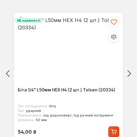
своїми знаннями з іншими.
Пропустити галерею продуктів
В наявності
Біта 1/4" L50мм HEX Н4 (2 шт.) Tolsen (20334)
Тип обладнання:
біта
Тип:
ударний
Призначення:
під шуруповерт, під ручний інструмент
Довжина:
50 мм
Звичайна ціна:
54,00 ₴