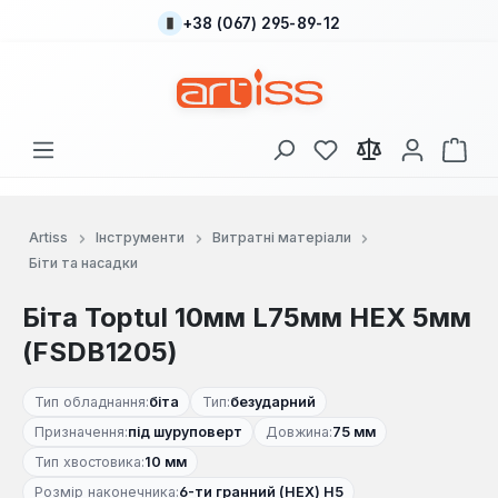
+38 (067) 295-89-12
Перейти до основного вмісту
У вас є 0 у списку
Кош
Artiss
Інструменти
Витратні матеріали
Біти та насадки
Біта Toptul 10мм L75мм HEX 5мм
(FSDB1205)
Тип обладнання:
біта
Тип:
безударний
Призначення:
під шуруповерт
Довжина:
75 мм
Тип хвостовика:
10 мм
Розмір наконечника:
6-ти гранний (HEX) Н5