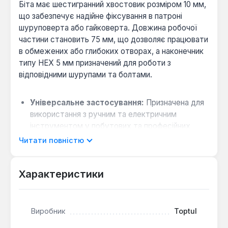
Біта має шестигранний хвостовик розміром 10 мм,
що забезпечує надійне фіксування в патроні
шуруповерта або гайковерта. Довжина робочої
частини становить 75 мм, що дозволяє працювати
в обмежених або глибоких отворах, а наконечник
типу HEX 5 мм призначений для роботи з
відповідними шурупами та болтами.
Універсальне застосування:
Призначена для
використання з ручним та електричним
інструментом у побутових та професійних
умовах для збірки меблів, ремонтних та
Читати повністю
монтажних робіт.
Конструкція для статичного навантаження:
Характеристики
Виконана в безударному (статичному) типі, що
робить її придатною для звичайних
шуруповертів без функції ударного моменту,
забезпечуючи точне закручування.
Виробник
Toptul
Зносостійкість:
Виготовлена з