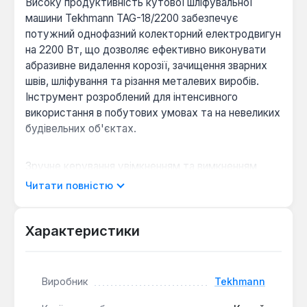
Високу продуктивність кутової шліфувальної
машини Tekhmann TAG-18/2200 забезпечує
потужний однофазний колекторний електродвигун
на 2200 Вт, що дозволяє ефективно виконувати
абразивне видалення корозії, зачищення зварних
швів, шліфування та різання металевих виробів.
Інструмент розроблений для інтенсивного
використання в побутових умовах та на невеликих
будівельних об'єктах.
Зручне керування увімкненням та вимкненням
здійснюється однією клавішею, що підвищує
Читати повністю
комфорт під час роботи. Положення захисного
кожуха абразивного диска легко регулюється за
допомогою стяжного гвинта, забезпечуючи
Характеристики
швидку адаптацію до різних завдань. Наявність
трьох нарізних гнізд на корпусі редуктора
дозволяє встановлювати передню рукоятку в
Виробник
Tekhmann
трьох положеннях, що забезпечує оптимальний