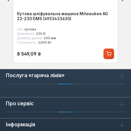
Кутова шліфувальна машина Milwaukee AG
22-230 DMS (4933433630)
Тип:
кутова
Живлення:
220 В
Діаметр диска:
230 мм
Потужність:
2200 Вт
Звичайна ціна:
8 549,09 ₴
Послуга «гаряча лінія»
Про сервіс
Інформація