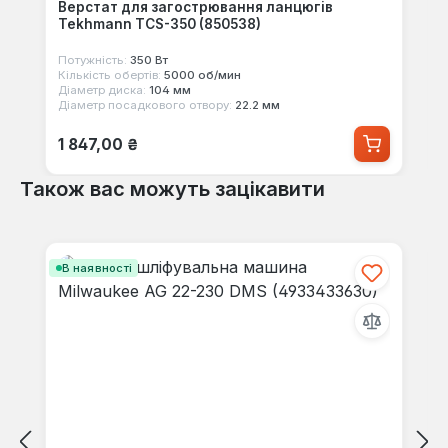
Верстат для загострювання ланцюгів
Tekhmann TCS-350 (850538)
Потужність:
350 Вт
Кількість обертів:
5000 об/мин
Діаметр диска:
104 мм
Діаметр посадкового отвору:
22.2 мм
Звичайна ціна:
1 847,00 ₴
Також вас можуть зацікавити
Пропустити галерею продуктів
В наявності