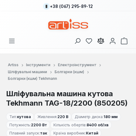
+38 (067) 295-89-12
Перейти до основного вмісту
У вас є 0 у списку
Кош
Artiss
Інструменти
Електроінструмент
Шліфувальні машини
Болгарки (кшм)
Болгарки (кшм) Tekhmann
Шліфувальна машина кутова
Tekhmann TAG-18/2200 (850205)
Тип:
кутова
Живлення:
220 В
Діаметр диска:
180 мм
Потужність:
2200 Вт
Кількість обертів:
8400 об/хв
Плавний запуск:
так
Країна виробник:
Китай