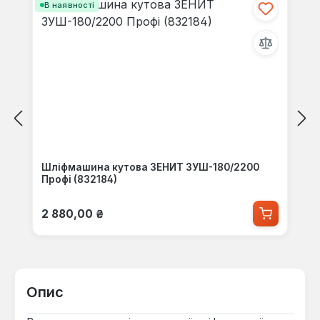
В наявності
Шліфмашина кутова ЗЕНИТ ЗУШ-180/2200
Профі (832184)
Звичайна ціна:
2 880,00 ₴
Опис