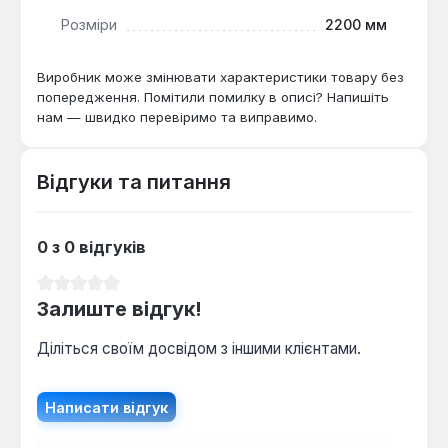
запуску інструменту.
Розміри
2200 мм
Ергономіка:
Поворотна основна ручка та 3-
метровий прогумований кабель забезпечують
Виробник може змінювати характеристики товару без
гнучкість та зручність під час роботи.
попередження. Помітили помилку в описі? Напишіть
нам — швидко перевіримо та виправимо.
Кутова шліфувальна машина Tekhmann TAG-
18/2200 здатна працювати зі швидкістю обертання
Відгуки та питання
шпинделя до 8400 об/хв, що робить її ефективною
для широкого спектру завдань з обробки металу.
Цей інструмент є оптимальним вибором для
0 з 0 відгуків
майстрів, які потребують потужної та
функціональної болгарки для різання, шліфування
Середня оцінка 0 з 5 зірок
та зачистки.
Залиште відгук!
Діліться своїм досвідом з іншими клієнтами.
Написати відгук