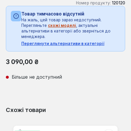
Номер продукту:
120120
Товар тимчасово відсутній
На жаль, цей товар зараз недоступний.
Перегляньте
схожі моделі
, актуальні
альтернативи в категорії або зверніться до
менеджера.
Переглянути альтернативи в категорії
Звичайна ціна:
3 090,00 ₴
Більше не доступний
Схожі товари
Пропустити галерею продуктів