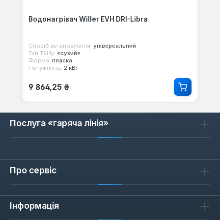
Водонагрівач Willer EVH DRI-Libra
Спосіб встановлення:
універсальний
Тип ТЕНу:
«сухий»
Форма:
пласка
Потужність:
2 кВт
Звичайна ціна:
9 864,25 ₴
Послуга «гаряча лінія»
Про сервіс
Інформація