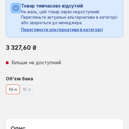
Товар тимчасово відсутній
На жаль, цей товар зараз недоступний.
Перегляньте актуальні альтернативи в категорії
або зверніться до менеджера.
Переглянути альтернативи в категорії
Звичайна ціна:
3 327,60 ₴
Більше не доступний
Виберіть
Об'єм бака
10 л
15 л
(Ця опція наразі недоступна.)
(Ця опція наразі недоступна.)
Опис