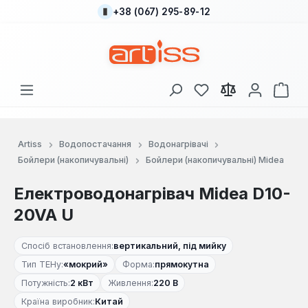
+38 (067) 295-89-12
Перейти до основного вмісту
У вас є 0 у списку
Кош
Artiss
Водопостачання
Водонагрівачі
Бойлери (накопичувальні)
Бойлери (накопичувальні) Midea
Електроводонагрівач Midea D10-
20VA U
Спосіб встановлення:
вертикальний, під мийку
Тип ТЕНу:
«мокрий»
Форма:
прямокутна
Потужність:
2 кВт
Живлення:
220 В
Країна виробник:
Китай