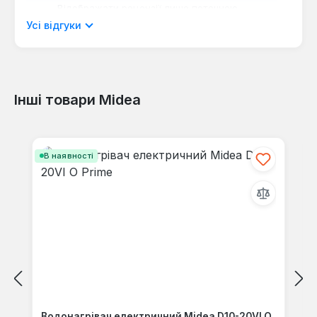
Відображати рецензії лише поточною
мовою.
Усі відгуки
Інші товари Midea
Відгуків не знайдено. Поділіться
своїми знаннями з іншими.
Пропустити галерею продуктів
В наявності
Водонагрівач електричний Midea D10-20VI O