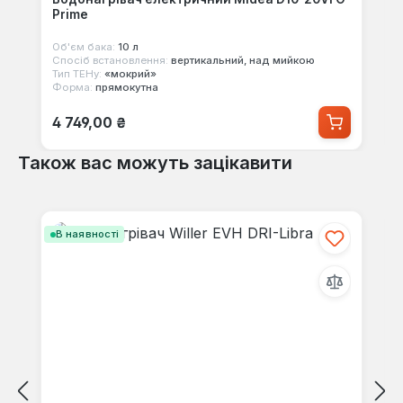
Prime
Об'єм бака:
10 л
Спосіб встановлення:
вертикальний, над мийкою
Тип ТЕНу:
«мокрий»
Форма:
прямокутна
Звичайна ціна:
4 749,00 ₴
Також вас можуть зацікавити
Пропустити галерею продуктів
В наявності