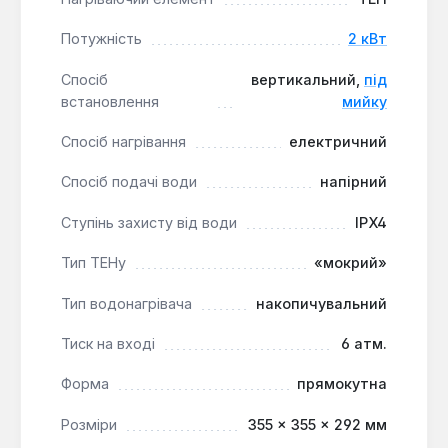
Швидкий нагрів
: «Мокрий» ТЕН потужністю
2.0 кВт забезпечує оперативне нагрівання води.
Потужність
2 кВт
Просте керування
: Механічна панель та
світлова індикація роблять використання
Спосіб
вертикальний,
під
інтуїтивно зрозумілим.
встановлення
мийку
Спосіб нагрівання
електричний
Електроводонагрівач Midea D10-20VA U є
оптимальним рішенням для невеликих кухонь, дач
Спосіб подачі води
напірний
або офісів, де потрібен компактний та надійний
джерело гарячої води. Він підходить для
Ступінь захисту від води
IPX4
встановлення в умовах обмеженого простору,
Тип ТЕНу
«мокрий»
забезпечуючи комфорт та безпеку використання
для щоденних потреб.
Тип водонагрівача
накопичувальний
Тиск на вході
6 атм.
Форма
прямокутна
Розміри
355 × 355 × 292 мм