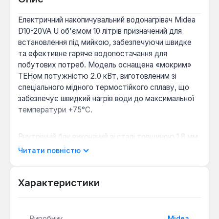
Електричний накопичувальний водонагрівач Midea
D10-20VA U об'ємом 10 літрів призначений для
встановлення під мийкою, забезпечуючи швидке
та ефективне гаряче водопостачання для
побутових потреб. Модель оснащена «мокрим»
ТЕНом потужністю 2.0 кВт, виготовленим зі
спеціального мідного термостійкого сплаву, що
забезпечує швидкий нагрів води до максимальної
температури +75°С.
Внутрішній бак виконаний зі сталі товщиною 1,8 мм
та покритий титанокварцевою емаллю Blue
Читати повністю
Diamond, нанесеною в електростатичному полі.
Подвійний захист від корозії забезпечується
емаллю та збільшеним магнієвим анодом, що
Характеристики
значно подовжує термін служби пристрою.
Водонагрівач обладнаний мультифункціональним
запобіжним клапаном для захисту від
Виробник
Midea